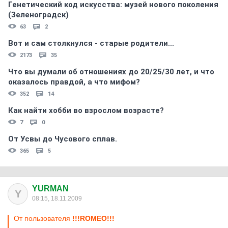
Генетический код искусства: музей нового поколения
(Зеленоградск)
63
2
Вот и сам столкнулся - старые родители...
2173
35
Что вы думали об отношениях до 20/25/30 лет, и что
оказалось правдой, а что мифом?
352
14
Как найти хобби во взрослом возрасте?
7
0
От Усвы до Чусового сплав.
365
5
YURMAN
Y
08:15, 18.11.2009
От пользователя
!!!ROMEO!!!