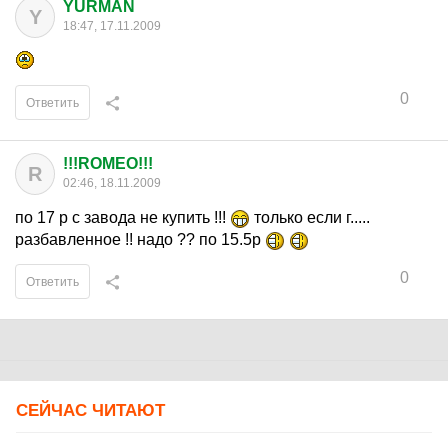
YURMAN
Y
18:47, 17.11.2009
0
Ответить
!!!ROMEO!!!
R
02:46, 18.11.2009
по 17 р с завода не купить !!!
только если г.....
разбавленное !! надо ?? по 15.5р
0
Ответить
СЕЙЧАС ЧИТАЮТ