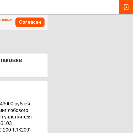
огласие
Согласен
упаковке
 43000 рублей
динг лобового
он уплотнителя
-З10З
LC 200 ТЛК200)