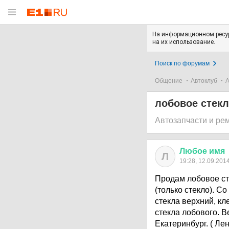
На информационном ресур
на их использование.
Поиск по форумам
Общение
Автоклуб
А
лобовое стекло
Автозапчасти и ре
Любое
имя
Л
19:28, 12.09.201
Продам лобовое сте
(только стекло). С
стекла верхний, кл
стекла лобового. В
Екатеринбург. ( Ле