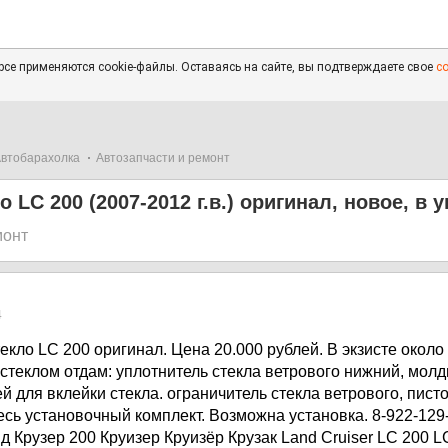
се применяются cookie-файлы. Оставаясь на сайте, вы подтверждаете свое
с
втобарахолка
Автозапчасти и ремонт
 LC 200 (2007-2012 г.в.) оригинал, новое, в 
монт
4
кло LC 200 оригинал. Цена 20.000 рублей. В экзисте около
о стеклом отдам: уплотнитель стекла ветрового нижний, мол
ей для вклейки стекла. ограничитель стекла ветрового, пист
есь установочный комплект. Возможна установка. 8-922-129
нд Крузер 200 Круизер Круизёр Крузак Lаnd Cruiser LC 200 