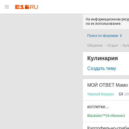
На информационном ресур
на их использование.
Поиск по форумам
Общение
Отдых
Кул
Кулинария
Создать тему
МОЙ ОТВЕТ Мамо Г
Черный
Коршун
10
котлетке...
Blackston™(4
х
4forever)
Картофельно-гриб