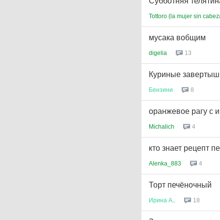
Субботняя телятин
Tottoro (la mujer sin cabez
мусака вобщим
digelia
13
Куриные завертыши
Бензини
8
оранжевое рагу с 
Michalich
4
кто знает рецепт п
Alenka_883
4
Торт печёночный
Ирина
А
..
18