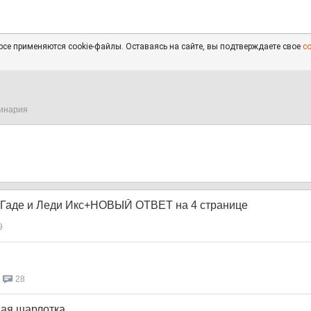
се применяются cookie-файлы. Оставаясь на сайте, вы подтверждаете свое
с
инария
аде и Леди Икс+НОВЫЙ ОТВЕТ на 4 странице
9
28
ная шарлотка