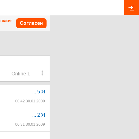
огласие
Согласен
Online 1
...
5
00:42 30.01.2009
...
2
00:31 30.01.2009