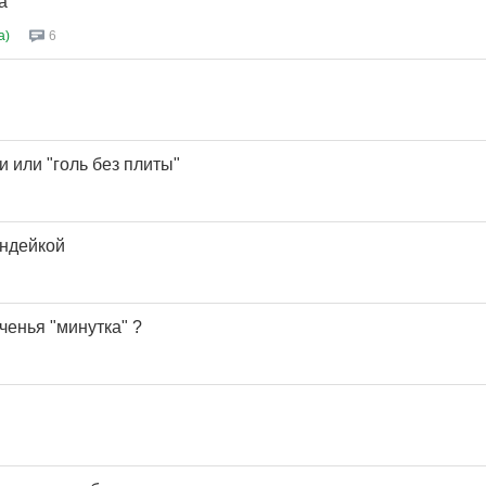
а
a)
6
 или "голь без плиты"
индейкой
еченья "минутка" ?