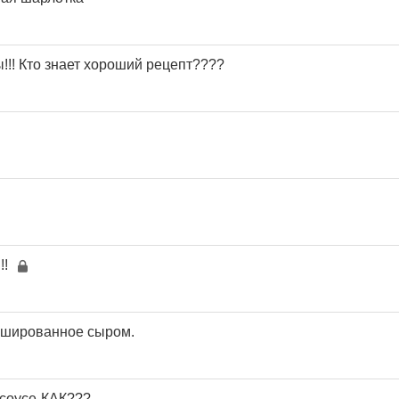
!!! Кто знает хороший рецепт????
!
ршированное сыром.
 соусе-КАК???