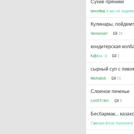
Сухие пряники
tancetka(
я
вас
не
задерж
Кулинары, пойдемт
Versiona©
16
кондитерская колб
K@z
аа
:-)
1
сырный суп с пиво
Michalich
15
Слоеное печенье
LiViST
О
N
А
9
Бесбармак... казах
С
a
вская
(
псих
терапевт
)