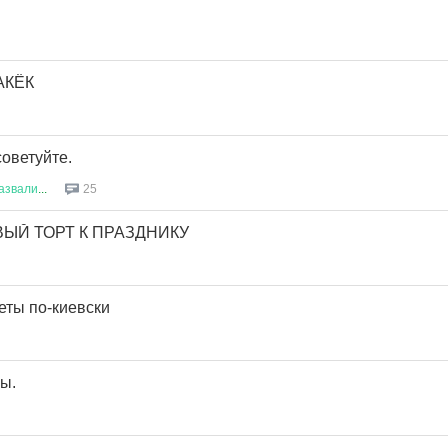
АКЁК
оветуйте.
азвали
...
25
ЫЙ ТОРТ К ПРАЗДНИКУ
еты по-киевски
ы.