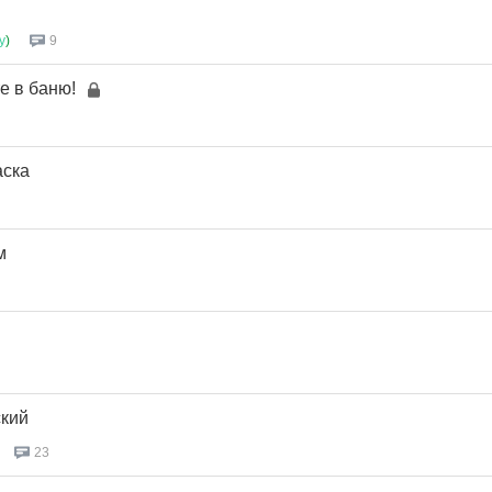
у
)
9
е в баню!
аска
м
ский
23