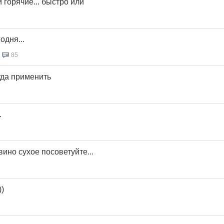
 горячие... быстро или
одня...
85
уда применить
.
вино сухое посоветуйте...
)