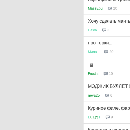
MassEbu
20
Хочу сделать манты
Сежа
3
про терки...
Мила
_
20
Fructis
10
МЭДЖИК БУЛЛЕТ !!
neva25
6
Куриное филе, фа
Е
CL@
Т
9
Креветки в винном