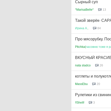
Сырный суп
*MarisaBelle*
13
Такой зверёк- САР
Ирина
А
..
84
Про мясорубку. Пос
Ptichka(
часовню
тоже
я
р
ВКУСНЫЙ КРАСИВ
nata sladco
26
котлеты и полукотл
MassEbu
20
Рулетики из свинин
!!SheII!
3