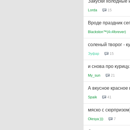
Закуски холодные и
Lorda
15
Вроде праздник сег
Blackston™(4
х
4forever)
соленый творог - к
Эуфар
15
и снова про курицу.
My_sun
21
А вкусное красное 
Spaik
41
мяско с сюрпризом)
Olesya:)))
7