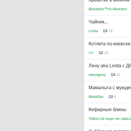
Blackston™(4
х
4forever)
Чайник...
Lorda
19
Котлета по-киевски
МК
16
Лену aka Lorda с ДНЕМ
menegerip
42
Мамалыга с муждее
MassEbu
6
Кефирные блины
Tottoro (la mujer sin cabez