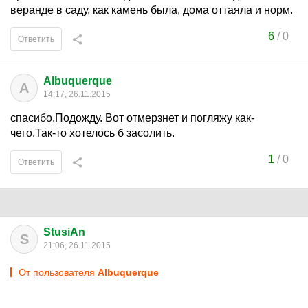
веранде в саду, как камень была, дома оттаяла и норм.
6
/
0
Ответить
Albuquerque
A
14:17, 26.11.2015
спасибо.Подожду. Вот отмерзнет и погляжу как-
чего.Так-то хотелось б засолить.
1
/
0
Ответить
StusiAn
S
21:06, 26.11.2015
От пользователя
Albuquerque