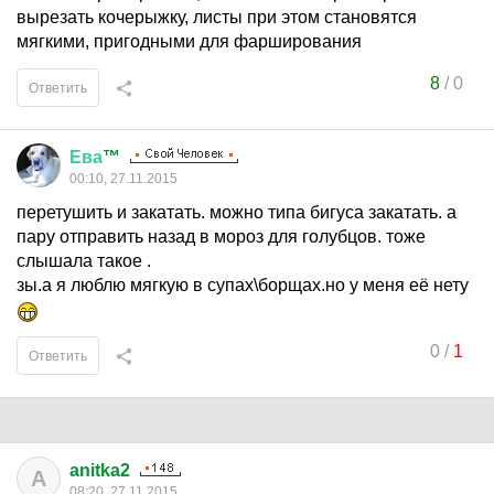
вырезать кочерыжку, листы при этом становятся
мягкими, пригодными для фарширования
8
/
0
Ответить
Ева
™
00:10, 27.11.2015
перетушить и закатать. можно типа бигуса закатать. а
пару отправить назад в мороз для голубцов. тоже
слышала такое .
зы.а я люблю мягкую в супах\борщах.но у меня её нету
0
/
1
Ответить
anitka2
A
08:20, 27.11.2015