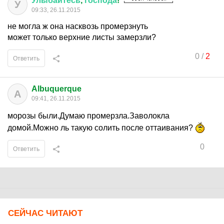
Улыбайтесь
,
господа
!
У
09:33, 26.11.2015
не могла ж она насквозь промерзнуть
может только верхние листы замерзли?
0
/
2
Ответить
Albuquerque
A
09:41, 26.11.2015
морозы были.Думаю промерзла.Заволокла
домой.Можно ль такую солить после оттаивания?
0
Ответить
СЕЙЧАС ЧИТАЮТ