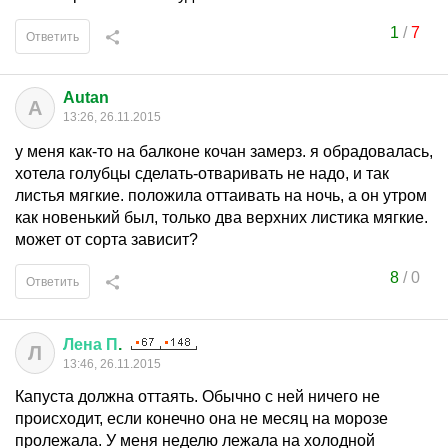
1
/
7
Ответить
Autan
A
13:26, 26.11.2015
у меня как-то на балконе кочан замерз. я обрадовалась,
хотела голубцы сделать-отваривать не надо, и так
листья мягкие. положила оттаивать на ночь, а он утром
как новенький был, только два верхних листика мягкие.
может от сорта зависит?
8
/
0
Ответить
Лена
П
.
Л
13:46, 26.11.2015
Капуста должна оттаять. Обычно с ней ничего не
происходит, если конечно она не месяц на морозе
пролежала. У меня неделю лежала на холодной