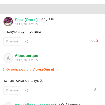
Ложь
(
Оля
-
я
)
09:15, 26.11.2015
я такую в суп пустила
0
/
2
Ответить
Albuquerque
A
09:17, 26.11.2015
От пользователя
Ложь(Оля-я)
та там качанов штук 6..
0
Ответить