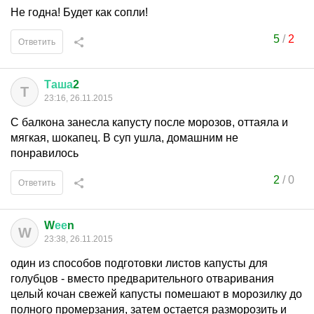
Не годна! Будет как сопли!
5
/
2
Ответить
Таша
2
Т
23:16, 26.11.2015
С балкона занесла капусту после морозов, оттаяла и
мягкая, шокапец. В суп ушла, домашним не
понравилось
2
/
0
Ответить
W
ее
n
W
23:38, 26.11.2015
один из способов подготовки листов капусты для
голубцов - вместо предварительного отваривания
целый кочан свежей капусты помешают в морозилку до
полного промерзания, затем остается разморозить и