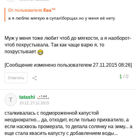
От пользователя
Ева™
а я люблю мягкую в супах\борщах.но у меня её нету
Муж у меня тоже любит чтоб до мягкости, а я наоборот-
чтоб похрустывала. Так как чаще варю я, то
похрустывает
[Сообщение изменено пользователем 27.11.2015 08:26]
1
/
0
Ответить
tatashi
T
10:12, 27.11.2015
сталкивалась с подмороженной капустой
неоднократно... да, отходит, если только прихватило, а
если насквозь промерзла, то делала солянку на зиму... а
еще стала квасить капусту с добавлением воды...