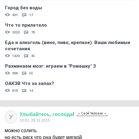
Город без воды
401
17
Что то прилетело
3020
78
Еда и алкоголь (вино, пиво, крепкое). Ваши любимые
сочетания
1420
45
Разминаем мозг: играем в "Ромашку" 3
988
55
ОАКЗВ Что за запах?
818
14
Улыбайтесь
,
господа
!
У
10:01, 26.11.2015
можно солить
но есть риск что она будет мягкой