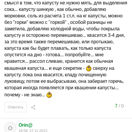
смысл в том, что капусту не нужно мять, для выделения
сока... капусту шинкую , как обычно, добавляю
морковки, соль из расчета 1 ст.л. на кг капусты, можно
без "горки" можно с "горкой" , особой разницы не
заметила, добавляю холодной воды, чтобы покрыла
капусту и осторожно перемешиваю... квасится 3-4 дня,
за это время также перемешиваю, или протыкаю,
капуста как бы будет плавать, как только капуста
опустится на дно - готова... попробуйте... мне
нравится... рассол сливаю, хранится как обычная
квашеная капуста... и еще секретик -
сверху на
капусту. пока она квасится, кладу почищенную
луковицу, потом ее выбрасываю, она забирает горечь,
которая иногда появляется при квашении капусты...
почему - не знаю...
7
/
0
Ответить
Orin@
O
16:58, 27.11.2015