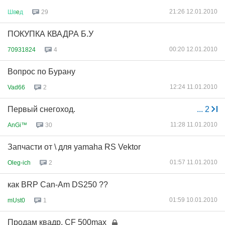
21:26 12.01.2010
Шв
e
д
29
ПОКУПКА КВАДРА Б.У
00:20 12.01.2010
70931824
4
Вопрос по Бурану
12:24 11.01.2010
Vad66
2
Первый снегоход.
...
2
11:28 11.01.2010
AnGi™
30
Запчасти от \ для yamaha RS Vektor
01:57 11.01.2010
Oleg-ich
2
как BRP Can-Am DS250 ??
01:59 10.01.2010
mUst0
1
Продам квадр. CF 500max