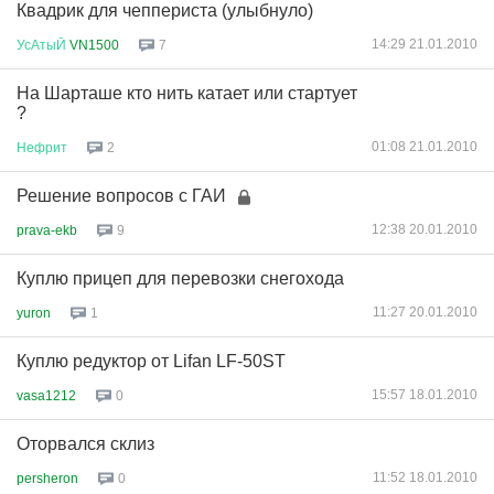
Квадрик для чеппериста (улыбнуло)
14:29 21.01.2010
УсАтыЙ
VN1500
7
На Шарташе кто нить катает или стартует
?
01:08 21.01.2010
Нефрит
2
Решение вопросов с ГАИ
12:38 20.01.2010
prava-ekb
9
Куплю прицеп для перевозки снегохода
11:27 20.01.2010
yuron
1
Куплю редуктор от Lifan LF-50ST
15:57 18.01.2010
vasa1212
0
Оторвался склиз
11:52 18.01.2010
persheron
0