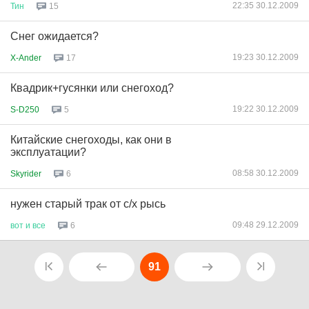
22:35 30.12.2009
Тин
15
Снег ожидается?
19:23 30.12.2009
X-Ander
17
Квадрик+гусянки или снегоход?
19:22 30.12.2009
S-D250
5
Китайские снегоходы, как они в
эксплуатации?
08:58 30.12.2009
Skyrider
6
нужен старый трак от с/х рысь
09:48 29.12.2009
вот
и
все
6
91