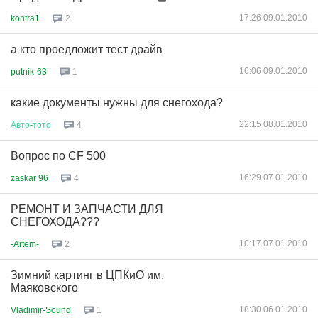
17:26 09.01.2010
kontra1
2
а кто проедложит тест драйв
16:06 09.01.2010
putnik-63
1
какие документы нужны для снегохода?
22:15 08.01.2010
Авто
-
тото
4
Вопрос по CF 500
16:29 07.01.2010
zaskar 96
4
РЕМОНТ И ЗАПЧАСТИ ДЛЯ
СНЕГОХОДА???
10:17 07.01.2010
-Artem-
2
Зимний картинг в ЦПКиО им.
Маяковского
18:30 06.01.2010
Vladimir-Sound
1