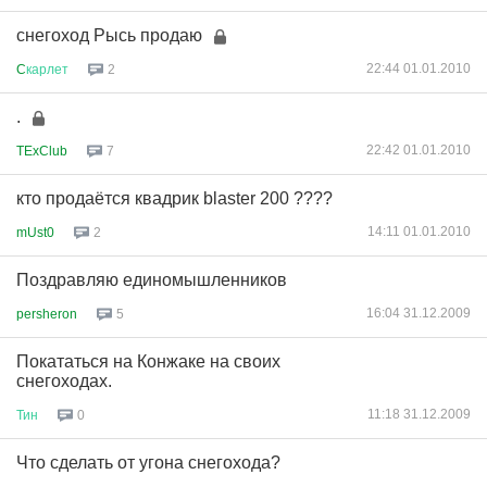
снегоход Рысь продаю
22:44 01.01.2010
C
карлет
2
.
22:42 01.01.2010
TExClub
7
кто продаётся квадрик blaster 200 ????
14:11 01.01.2010
mUst0
2
Поздравляю единомышленников
16:04 31.12.2009
persheron
5
Покататься на Конжаке на своих
снегоходах.
11:18 31.12.2009
Тин
0
Что сделать от угона снегохода?