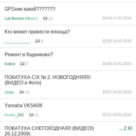
GPSник какой???????
20:24 17.01.2010
Luk Besson 13
мото
12
Кто может привести японца?
23:25 14.01.2010
____________
3
Ремонт в Кадниково?
19:48 14.01.2010
Kotkot
7
ПОКАТУХА С/Х № 2. НОВОГОДНЯЯ!!!
(ВИДЕО и Фото)
16:57 14.01.2010
Шв
e
д
13
Yamaha VK540III
10:21 14.01.2010
Колян
_200
11
ПОКАТУХА СНЕГОХОДНАЯ!! (ВИДЕО!)
...
2
26.12.2009г.