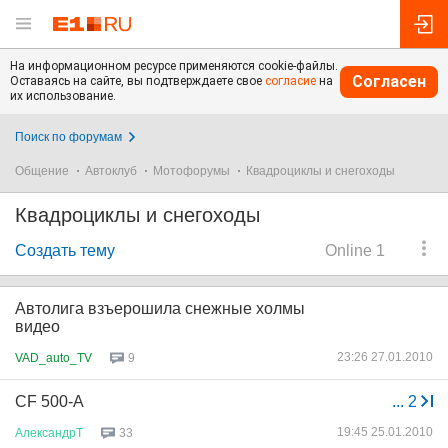
На информационном ресурсе применяются cookie-файлы.
Согласен
Оставаясь на сайте, вы подтверждаете свое
согласие
на
их использование.
Поиск по форумам
Общение
Автоклуб
Мотофорумы
Квадроциклы и снегоходы
Квадроциклы и снегоходы
Создать тему
Online 1
Автолига взъерошила снежные холмы
видео
23:26 27.01.2010
VAD_auto_TV
9
СF 500-A
...
2
19:45 25.01.2010
АлександрТ
33