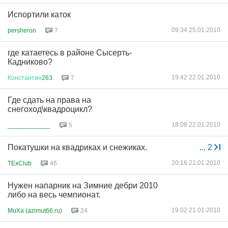
Испортили каток
09:34 25.01.2010
persheron
7
где катаетесь в районе Сысерть-
Кадниково?
19:42 22.01.2010
Константин
263
7
Где сдать на права на
снегоход\квадроцикл?
18:08 22.01.2010
____________
5
Покатушки на квадриках и снежиках.
...
2
20:16 21.01.2010
TExClub
46
Нужен напарник на Зимние дебри 2010
либо на весь чемпионат.
19:02 21.01.2010
MuXa (azimut66.ru)
24