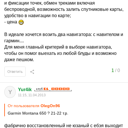
и фиксации точек, обмен треками включая
беспроводной, возможность залить спутниковые карты,
удобство в навигации по карте;
- цена
В идеале хочется возить два навигатора: с навителом и
гармин....
Для меня главный критерий в выборе навигатора,
чтобы он помог выехать из любой блуды и возможно
даже пешком.
1
/
0
Ответить
Yur4ik
Y
11:15, 11.04.2013
От пользователя
OlegOn96
Garmin Montana 650 ? 21-22 т.р.
фабрично восстановленный не юзаный с ебэя выходит