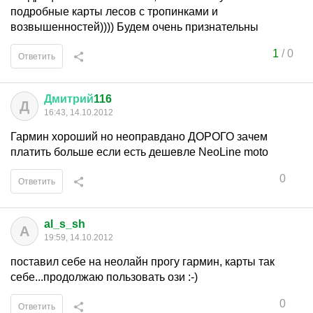
подробные карты лесов с тропинками и
возвышенностей)))) Будем очень признательны
1
/
0
Ответить
Дмитрий
116
Д
16:43, 14.10.2012
Гармин хороший но неоправдано ДОРОГО зачем
платить больше если есть дешевле NeoLine moto
0
Ответить
al_s_sh
A
19:59, 14.10.2012
поставил себе на неолайн прогу гармин, карты так
себе...продолжаю пользовать ози :-)
0
Ответить