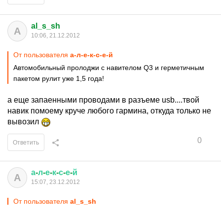
al_s_sh
A
10:06, 21.12.2012
От пользователя
а-л-е-к-с-е-й
Автомобильный пролоджи с навителом Q3 и герметичным
пакетом рулит уже 1,5 года!
а еще запаенными проводами в разъеме usb....твой
навик помоему круче любого гармина, откуда только не
вывозил
0
Ответить
а
-
л
-
е
-
к
-
с
-
е
-
й
А
15:07, 23.12.2012
От пользователя
al_s_sh