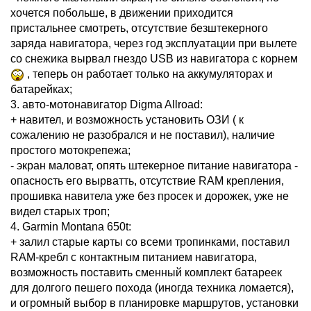
хочется побольше, в движении приходится
пристальнее смотреть, отсутствие безштекерного
заряда навигатора, через год эксплуатации при вылете
со снежика вырвал гнездо USB из навигатора с корнем
, теперь он работает только на аккумуляторах и
батарейках;
3. авто-мотонавигатор Digma Allroad:
+ навител, и возможность установить ОЗИ ( к
сожалению не разобрался и не поставил), наличие
простого мотокрепежа;
- экран маловат, опять штекерное питание навигатора -
опасность его вырватть, отсутствие RAM крепления,
прошивка навитела уже без просек и дорожек, уже не
видел старых троп;
4. Garmin Montana 650t:
+ залил старые карты со всеми тропинками, поставил
RAM-кребл с контактным питанием навигатора,
возможность поставить сменный комплект батареек
для долгого пешего похода (иногда техника ломается),
и огромный выбор в планировке маршрутов, установки