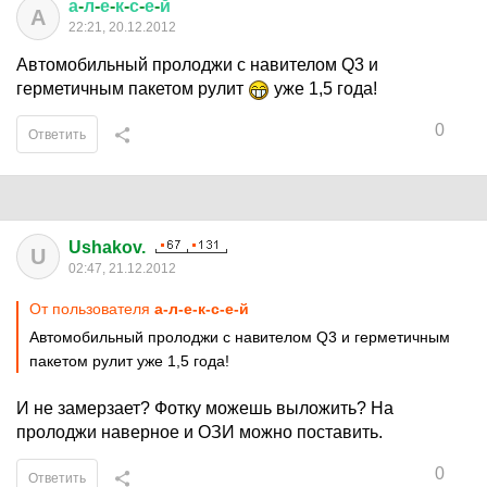
а
-
л
-
е
-
к
-
с
-
е
-
й
А
22:21, 20.12.2012
Автомобильный пролоджи с навителом Q3 и
герметичным пакетом рулит
уже 1,5 года!
0
Ответить
Ushakov.
U
02:47, 21.12.2012
От пользователя
а-л-е-к-с-е-й
Автомобильный пролоджи с навителом Q3 и герметичным
пакетом рулит уже 1,5 года!
И не замерзает? Фотку можешь выложить? На
пролоджи наверное и ОЗИ можно поставить.
0
Ответить