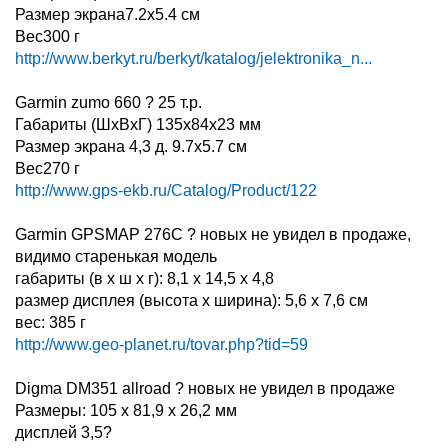
Размер экрана7.2x5.4 см
Вес300 г
http://www.berkyt.ru/berkyt/katalog/jelektronika_n...
Garmin zumo 660 ? 25 т.р.
Габариты (ШхВхГ) 135x84x23 мм
Размер экрана 4,3 д. 9.7x5.7 см
Вес270 г
http://www.gps-ekb.ru/Catalog/Product/122
Garmin GPSMAP 276C ? новых не увидел в продаже,
видимо старенькая модель
габариты (в х ш х г): 8,1 x 14,5 x 4,8
размер дисплея (высота х ширина): 5,6 x 7,6 см
вес: 385 г
http://www.geo-planet.ru/tovar.php?tid=59
Digma DM351 allroad ? новых не увидел в продаже
Размеры: 105 x 81,9 x 26,2 мм
дисплей 3,5?