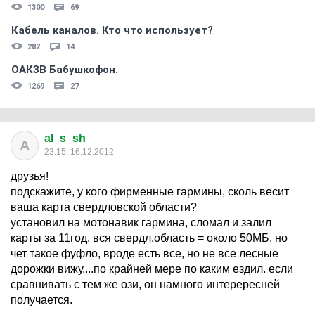
1300
69
Кабель каналов. Кто что использует?
282
14
ОАКЗВ Бабушкофон.
1269
27
al_s_sh
A
23:15, 16.12.2012
друзья!
подскажите, у кого фирменные гармины, сколь весит
ваша карта свердловской области?
установил на мотонавик гармина, сломал и залил
карты за 11год, вся свердл.область = около 50МБ. но
чет такое фуфло, вроде есть все, но не все лесные
дорожки вижу....по крайней мере по каким ездил. если
сравнивать с тем же ози, он намного интерересней
получается.