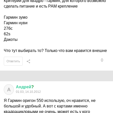
Критерий для квадро - гармин, для которого возможно
сделать питание и есть РАМ крепление
Гармин зумо
Гармин нуви
276с
62s
Дакоты
Что тут выбирать то? Только что вам нравится внешне
0
Ответить
Андрей
?
А
01:03, 14.10.2012
Я Гармин оригон 550 использую, оч нравится, не
большой и удобный. А вот с картами именно
квадрацикловыми не очень, может есть у кого