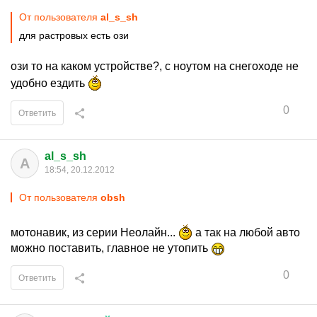
От пользователя
al_s_sh
для растровых есть ози
ози то на каком устройстве?, с ноутом на снегоходе не
удобно ездить
0
Ответить
al_s_sh
A
18:54, 20.12.2012
От пользователя
obsh
мотонавик, из серии Неолайн...
а так на любой авто
можно поставить, главное не утопить
0
Ответить