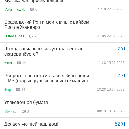
Музыка для прослушивания
21:10 22.07.2023
MaksimKwak
0
Бразильский Рэп и мои клипы с вайбом
Рио де Жанейро
21:05 22.07.2023
DubassBoss
7
Школа гончарного искусства - есть в
...
2
екатеринбурге?
11:28 15.06.2023
5tact
29
Вопросы к знатокам старых Зингеров и
...
2
ПМЗ (старые ручные швейные машинк
18:28 19.04.2023
Фор
36
Упаковочная бумага
08:13 18.04.2023
Ма
-
Кар
3
Делаем уютней наш дом!
...
52