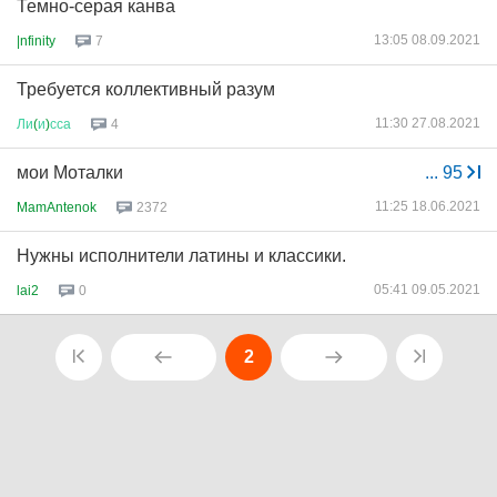
Темно-серая канва
13:05 08.09.2021
|nfinity
7
Требуется коллективный разум
11:30 27.08.2021
Ли
(
и
)
сса
4
мои Моталки
...
95
11:25 18.06.2021
MamAntenok
2372
Нужны исполнители латины и классики.
05:41 09.05.2021
lai2
0
2