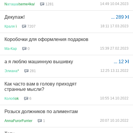
14:49 10.04.2023
N
аташа
/seme4ka/
1281
Декупаж!
...
289
18:11 17.03.2023
Краля
ї
7207
Коробочки для оформления подарков
15:39 27.02.2023
Ма
-
Кар
0
а я люблю машинную вышивку
...
12
12:25 13.11.2022
Элиана
*
281
Как часто вам в голову приходят
странные мысли?
10:55 14.10.2022
Колоб
ok
6
Розыск должников по алиментам
20:07 10.10.2022
AnnaFurorFurrier
1