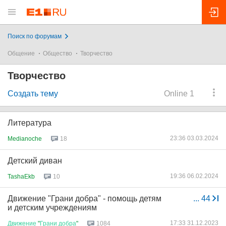
Поиск по форумам
Общение
Общество
Творчество
Творчество
Создать тему
Online 1
Литература
23:36 03.03.2024
Medianoche
18
Детский диван
19:36 06.02.2024
TashaEkb
10
Движение "Грани добра" - помощь детям
...
44
и детским учреждениям
17:33 31.12.2023
Движение
"
Грани
добра
"
1084