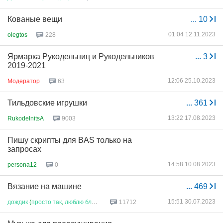
Кованые вещи
...
10
01:04 12.11.2023
olegtos
228
Ярмарка Рукодельниц и Рукодельников
...
3
2019-2021
12:06 25.10.2023
Модератор
63
Тильдовские игрушки
...
361
13:22 17.08.2023
RukodelnitsA
9003
Пишу скрипты для BAS только на
запросах
14:58 10.08.2023
persona12
0
Вязание на машине
...
469
15:51 30.07.2023
дождик
(
просто
так
,
люблю
блюз
...
11712