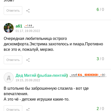
этом?
6
/
0
Ответить
a61
01:17, 19.09.2022
Очередная любительница острого
дискомфорта.Экстрима захотелось и пиара.Противно
все это и, пожалуй, мерзко.
3
/
0
Ответить
Дед
Митяй
(
рыбак
-
лентяй
)
Д
19:15, 20.09.2022
В штольню бы заброшенную слазила - вот где
впечатления.
А это чё - детские игрушки какие-то.
2
/
0
Ответить