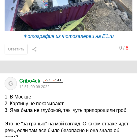
Фотография из Фотогалереи на E1.ru
0
/
8
Ответить
Gribo4ek
G
12:51, 09.09.2022
1. В Москве
2. Картину не показывают
3. Яма была не глубокой, так, чуть припорошили гроб
Это не "за гранью" на мой взгляд. О каком страхе идет
речь, если там все было безопасно и она знала об