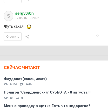
sergv0r0n
S
17:05, 07.10.2022
Жуть какая..
0
Ответить
СЕЙЧАС ЧИТАЮТ
Флудовая(конец июля)
24104
1640
Полигон "Свердловский" СУББОТА - 8 августа!!!!
80
0
Меняю проводку в щитке.Есть что недорогое?