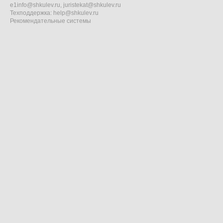
e1info@shkulev.ru
,
juristekat@shkulev.ru
Техподдержка:
help@shkulev.ru
Рекомендательные системы