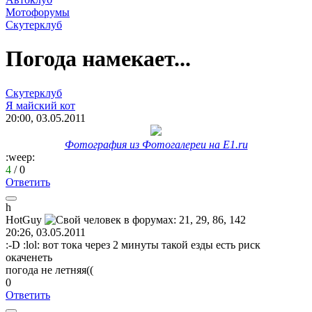
Мотофорумы
Скутерклуб
Погода намекает...
Скутерклуб
Я
майский
кот
20:00, 03.05.2011
Фотография из Фотогалереи на E1.ru
:weep:
4
/
0
Ответить
h
HotGuy
20:26, 03.05.2011
:-D
:lol:
вот тока через 2 минуты такой езды есть риск
окаченеть
погода не летняя((
0
Ответить