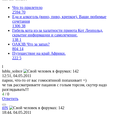
Что то прилетело
2594
70
Еда и алкоголь (вино, пиво, крепкое). Ваши любимые
сочетания
1306
38
Гибель кота из-за халатности приюта Кот Леопольд,
скрытиe информации и самолечение.
138
1
ОАКЗВ Что за запах?
804
14
Путешествие на край Африки.
222
5
l
lublu_solnce
12:51, 04.05.2011
парни, что-то от вас гомосятиной попахивает =)
че так рассматриваете пацанов с голым торсом, скутер надо
разглядывать!!!
4
/
0
Ответить
i0N
18:44, 04.05.2011