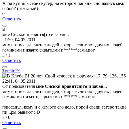
А ты купишь себе скутер, на котором пацаны сношались меж
собой? (отмытый)
0
Ответить
м
мне
Сиськи
нравятся
[
то
и
забан
...
21:50, 04.05.2011
мну вот всегда считал людей,которые считают других людей
гомиками низачто,скрытыми п******сами.вот.
3
/
1
Ответить
Toretto™
22:41, 04.05.2011
От пользователя
мне Сиськи нравятся[то и забан...
мну вот всегда считал людей,которые считают других людей
гомиками низачто,скрытыми п******сами.вот.
плюсанул, кому и с кем это его дело, порой среди гетеро такие
пи...ры бывают
:-D
2
/
0
Ответить