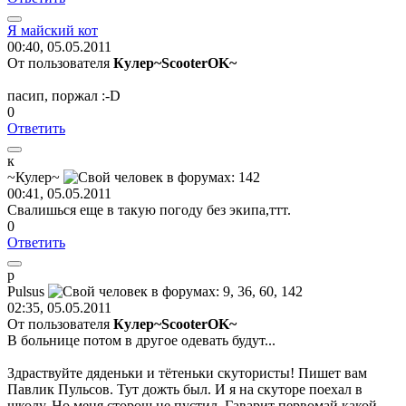
Я
майский
кот
00:40, 05.05.2011
От пользователя
Кулер~ScooterOK~
пасип, поржал
:-D
0
Ответить
к
~
Кулер
~
00:41, 05.05.2011
Свалишься еще в такую погоду без экипа,ттт.
0
Ответить
p
Pulsus
02:35, 05.05.2011
От пользователя
Кулер~ScooterOK~
В больнице потом в другое одевать будут...
Здраствуйте дяденьки и тётеньки скутористы! Пишет вам
Павлик Пульсов. Тут дожть был. И я на скуторе поехал в
школу. Но меня сторош не пустил. Гаварит первомай какой