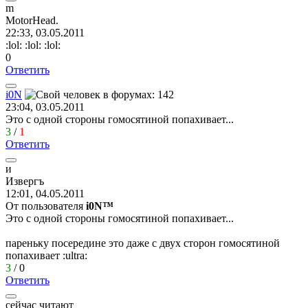
m
MotorHead.
22:33, 03.05.2011
:lol:
:lol:
:lol:
0
Ответить
i0N
23:04, 03.05.2011
Это с одной стороны гомосятиной попахивает...
3
/
1
Ответить
и
Извергъ
12:01, 04.05.2011
От пользователя
i0N™
Это с одной стороны гомосятиной попахивает...
пареньку посередине это даже с двух сторон гомосятиной
попахивает
:ultra:
3
/
0
Ответить
сейчас читают