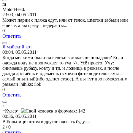
m
MotorHead.
23:03, 04.05.2011
Может парни с пляжа едут, или от телок, шмотки забыли или
еще че, а вы сразу - педерасты...
0
Ответить
Я
майский
кот
00:04, 05.05.2011
Когда мелкими были на велике в дождь не попадали? Если
одежда воду не пропускает то гуд
:-)
. Усё просто! Учу:
снимаешь рубаху, ковту и тд, и ложищь в рюкзак. а после
дождя достаёшь и одеваешь сухое.на фоте водитель скута -
самый опытный(ибо оденет сухое). А вы тут про гомосятину
развели
:hihiks:
:lol:
0
Ответить
к
~
Кулер
~
00:36, 05.05.2011
В больнице потом в другое одевать будут...
2
/
0
Ответить