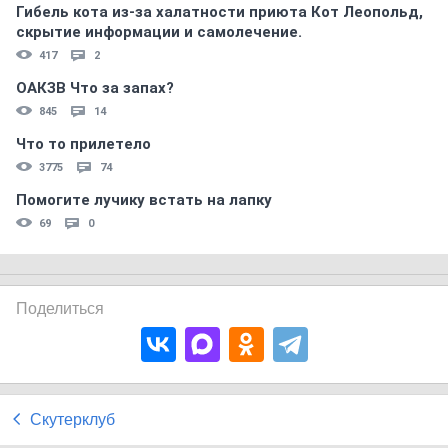
Гибель кота из-за халатности приюта Кот Леопольд,
скрытиe информации и самолечение.
417
2
ОАКЗВ Что за запах?
845
14
Что то прилетело
3775
74
Помогите лучику встать на лапку
69
0
Поделиться
Скутерклуб