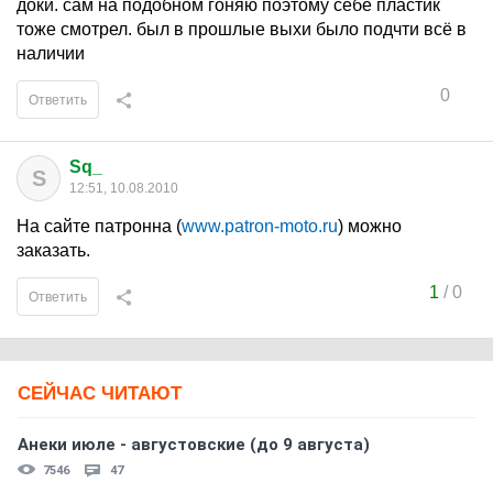
доки. сам на подобном гоняю поэтому себе пластик
тоже смотрел. был в прошлые выхи было подчти всё в
наличии
0
Ответить
Sq_
S
12:51, 10.08.2010
На сайте патронна (
www.patron-moto.ru
) можно
заказать.
1
/
0
Ответить
СЕЙЧАС ЧИТАЮТ
Анеки июле - августовские (до 9 августа)
7546
47