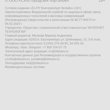
© ООО «Сеть городских порталов»
18+
Сетевое издание «Е1.РУ Екатеринбург Онлайн» (18+)
Зарегистрировано Федеральной службой по надзору в сфере связи,
информационных технологий и массовых коммуникаций
(Роскомнадзор) Свидетельство о регистрации № ФС77-84675 от
06.02.2023 г.
Учредитель: Общество с ограниченной ответственностью "ИНТЕРНЕТ
ТЕХНОЛОГИИ"
Главный редактор: Малкова Марина Андреевна
Адрес редакции: 620014, Екатеринбург, ул. Шейнкмана, 10, 3-й этаж,
Телефоны (круглосуточно): 8 (343) 379-49-95, 34-555-34,
WhatsApp, Viber, Telegram: +7 909 704-57-70
Электронный адрес редакции:
e1@shkulev.ru
Контактные данные для Роскомнадзора и государственных органов:
e1info@shkulev.ru
,
juristekat@shkulev.ru
Техподдержка:
help@shkulev.ru
Рекомендательные системы