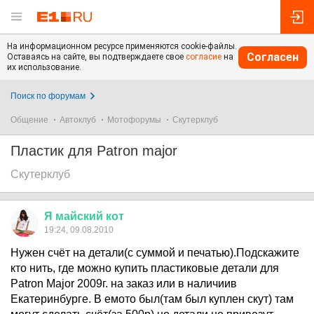
На информационном ресурсе применяются cookie-файлы.
Согласен
Оставаясь на сайте, вы подтверждаете свое
согласие
на
их использование.
Поиск по форумам
Общение
Автоклуб
Мотофорумы
Скутерклуб
Пластик для Patron major
Скутерклуб
Я
майский
кот
19:24, 09.08.2010
Нужен счёт на детали(с суммой и печатью).Подскажите
кто нить, где можно купить пластиковые детали для
Patron Major 2009г. на заказ или в наличиив
Екатеринбурге. В емото был(там был куплен скут) там