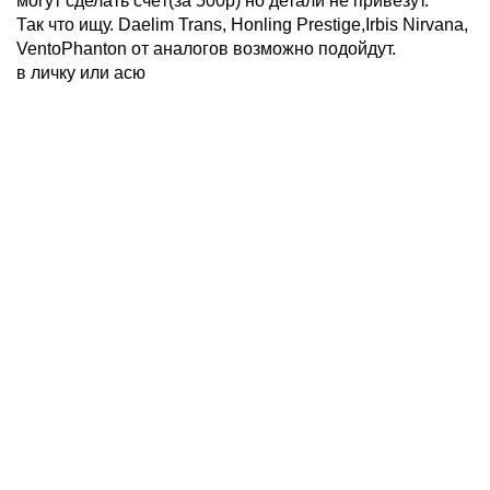
могут сделать счёт(за 500р) но детали не привезут.
Так что ищу. Daelim Trans, Honling Prestige,Irbis Nirvana,
VentoPhanton от аналогов возможно подойдут.
в личку или асю