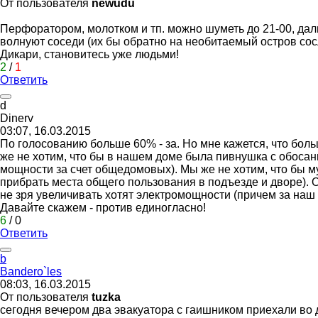
От пользователя
newudu
Перфоратором, молотком и тп. можно шуметь до 21-00, даль
волнуют соседи (их бы обратно на необитаемый остров сосл
Дикари, становитесь уже людьми!
2
/
1
Ответить
d
Dinerv
03:07, 16.03.2015
По голосованию больше 60% - за. Но мне кажется, что бол
же не хотим, что бы в нашем доме была пивнушка с обосан
мощности за счет общедомовых). Мы же не хотим, что бы м
прибрать места общего пользования в подъезде и дворе). О
не зря увеличивать хотят электромощности (причем за наш 
Давайте скажем - против единогласно!
6
/
0
Ответить
b
Bandero`les
08:03, 16.03.2015
От пользователя
tuzka
сегодня вечером два эвакуатора с гаишником приехали во