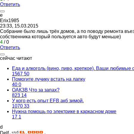
Ответить
e
Erix1985
23:33, 15.03.2015
Собрание было лишь трёх домов, а по поводу ремонта въез
собственника который пользуется авто будут меньше)
4
/
0
Ответить
сейчас читают
Еда и алкоголь (вино, пиво, крепкое). Ваши любимые 
1567
50
Помогите лучику встать на лапку
40
0
ОАКЗВ Что за запах?
823
14
У кого есть опыт EFB акб зимой.
1070
33
Нужна помощь по электрике в каркасном доме
17
1
d
D
е
lf