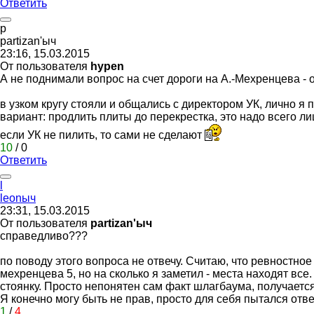
Ответить
p
partizan'
ыч
23:16, 15.03.2015
От пользователя
hypen
А не поднимали вопрос на счет дороги на А.-Мехренцева -
в узком кругу стояли и общались с директором УК, лично я 
вариант: продлить плиты до перекрестка, это надо всего ли
если УК не пилить, то сами не сделают
10
/
0
Ответить
l
leon
ыч
23:31, 15.03.2015
От пользователя
partizan'ыч
справедливо???
по поводу этого вопроса не отвечу. Считаю, что ревностно
мехренцева 5, но на сколько я заметил - места находят вс
стоянку. Просто непонятен сам факт шлагбаума, получается
Я конечно могу быть не прав, просто для себя пытался отв
1
/
4