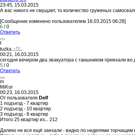
23:45, 15.03.2015
А вас никого не смущает, то количество груженых самосвало
[Сообщение изменено пользователем 16.03.2015 06:28]
6
/
0
Ответить
t
tuzka
00:21, 16.03.2015
сегодня вечером два эвакуатора с гаишником приехали во
5
/
0
Ответить
m
MiKor
00:23, 16.03.2015
От пользователя
Dеlf
1 подъезд - 7 квартир
2 подъезд - 10 квартир
3 подъезд - 8 квартир
Итого 25 квартир из... 212
Далеко не все ещё заехали - видно по неделями торчащим 