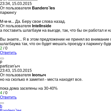
23:34, 15.03.2015
От пользователя
Bandero`les
паркингу
М-м-м... Да. Беру свои слова назад.
От пользователя
IntelInside
а поставить шлагбаум на вьезде, так, что бы он работал и 
Вы знаете... Я в этом предложении не принял во внимание па
шлагбаума так, что он будет мешать проезду к паркингу буд
2
/
0
Ответить
p
partizan'
ыч
23:43, 15.03.2015
От пользователя
leonыч
но на сколько я заметил - места находят все.
пока дома заселены на 30-40%
4
/
0
Ответить
b
Bandero`les