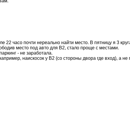
вам.
е 22 часо почти нереально найти место. В пятницу я 3 кру
вободив место под авто для В2, стало проще с местами.
паркинг - не заработала.
пример, наискосок у В2 (со стороны двора где вход), а не 