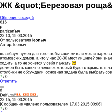
ЖК &quot;Березовая роща&
Общение соседей
616
p
partizan'
ыч
23:10, 15.03.2015
От пользователя
leonыч
Автор: leonыч
шлагбаум нужен для того чтобы свои жители могли парковат
атомовских домов, а что у нас 20-30 мест лишние? они зна
ходить, а то не хочется у себя пачкать
должен быть конечно человек который будет открывать шлаг
столбики не обсуждали, основная задача была выбрать сове
7
/
0
Ответить
d
D
е
lf
23:15, 15.03.2015
[Сообщение удалено пользователем 17.03.2015 00:06]
7
/
0