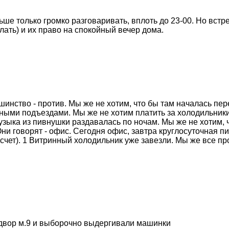
ше только громко разговаривать, вплоть до 23-00. Но встр
ать) и их право на спокойный вечер дома.
ьшинство - против. Мы же не хотим, что бы там началась п
ными подъездами. Мы же не хотим платить за холодильники
узыка из пивнушки раздавалась по ночам. Мы же не хотим, 
ни говорят - офис. Сегодня офис, завтра круглосуточная пи
счет). 1 Витринный холодильник уже завезли. Мы же все пр
 двор м.9 и выборочно выдергивали машинки