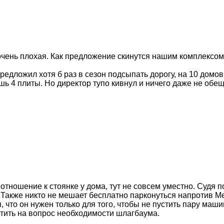
 очень плохая. Как предложение скинутся нашим комплексом
предложил хотя б раз в сезон подсыпать дорогу, на 10 домов
шь 4 плиты. Но директор тупо кивнул и ничего даже не обещ
е отношение к стоянке у дома, тут не совсем уместно. Судя
е. Также никто не мешает бесплатно парконуться напротив М
, что он нужен только для того, чтобы не пустить пару маш
етить на вопрос необходимости шлагбаума.