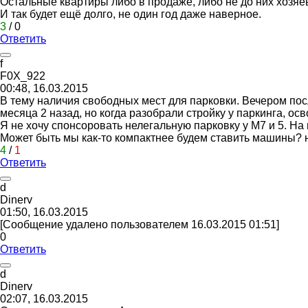
Остальные квартиры либо в продаже, либо не до них хозяе
И так будет ещё долго, не один год даже наверное.
3
/
0
Ответить
f
F0X_922
00:48, 16.03.2015
В тему наличия свободных мест для парковки. Вечером посл
месяца 2 назад, но когда разобрали стройку у паркинга, ос
Я не хочу спонсоровать нелегальную парковку у М7 и 5. На 
Может быть мы как-то компактнее будем ставить машины? на
4
/
1
Ответить
d
Dinerv
01:50, 16.03.2015
[Сообщение удалено пользователем 16.03.2015 01:51]
0
Ответить
d
Dinerv
02:07, 16.03.2015