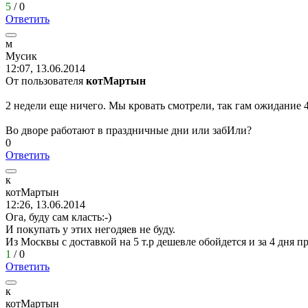
5
/
0
Ответить
м
Мусик
12:07, 13.06.2014
От пользователя
котМартын
2 недели еще ничего. Мы кровать смотрели, так гам ожидание 4
Во дворе работают в праздничные дни или забИли?
0
Ответить
к
котМартын
12:26, 13.06.2014
Ога, буду сам класть:-)
И покупать у этих негодяев не буду.
Из Москвы с доставкой на 5 т.р дешевле обойдется и за 4 дня пр
1
/
0
Ответить
к
котМартын