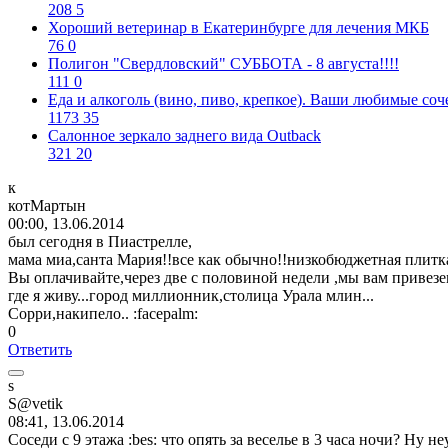
208
5
Хороший ветеринар в Екатеринбурге для лечения МКБ
76
0
Полигон "Свердловский" СУББОТА - 8 августа!!!!
111
0
Еда и алкоголь (вино, пиво, крепкое). Ваши любимые соч
1173
35
Салонное зеркало заднего вида Outback
321
20
к
котМартын
00:00, 13.06.2014
был сегодня в Пиастрелле,
мама миа,санта Мария!!все как обычно!!низкобюджетная плитка в
Вы оплачивайте,через две с половиной недели ,мы вам привез
где я живу...город миллионник,столица Урала млин...
Сорри,накипело..
:facepalm:
0
Ответить
s
S@vetik
08:41, 13.06.2014
Соседи с 9 этажа
:bes:
что опять за веселье в 3 часа ночи? Ну н