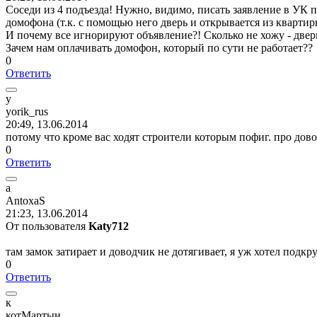
Соседи из 4 подъезда! Нужно, видимо, писать заявление в УК
домофона (т.к. с помощью него дверь и открывается из квартир
И почему все игнорируют объявление?! Сколько не хожу - дверь
Зачем нам оплачивать домофон, который по сути не работает??
0
Ответить
y
yorik_rus
20:49, 13.06.2014
потому что кроме вас ходят строители которым пофиг. про дово
0
Ответить
a
AntoxaS
21:23, 13.06.2014
От пользователя
Katy712
там замок затирает и доводчик не дотягивает, я уж хотел подкр
0
Ответить
к
котМартын