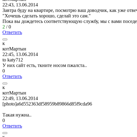
22:43, 13.06.2014
Завтра буду на квартире, посмотрю ваш доводчик, как уже отве
"Хочешь сделать хорошо, сделай это сам."
Пока вы дождетесь соответствующую службу, мы с вами посед
2
/
0
Ответить
к
котМартын
22:45, 13.06.2014
to katy712
У них сайт есть, ткните носом пжалста..
0
Ответить
к
котМартын
22:49, 13.06.2014
[photo]a6d552363df58959b89866d85f9cda96
Такая нужна..
0
Ответить
к