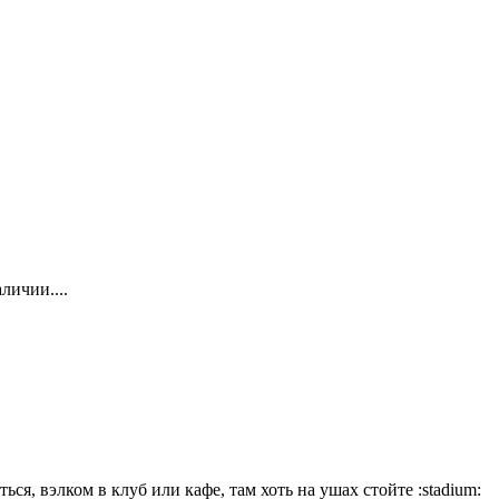
личии....
ься, вэлком в клуб или кафе, там хоть на ушах стойте
:stadium: