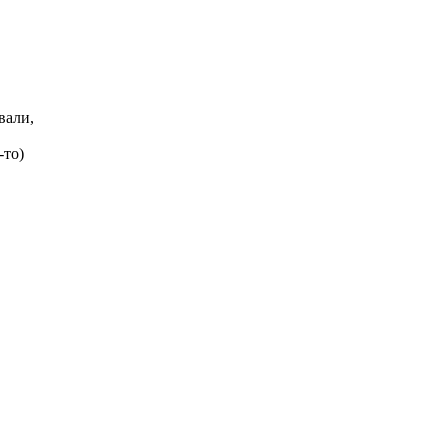
вали,
-то)