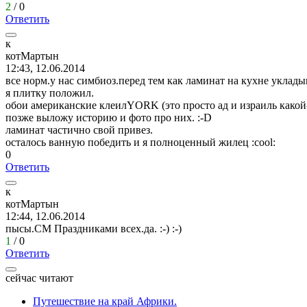
2
/
0
Ответить
к
котМартын
12:43, 12.06.2014
все норм.у нас симбиоз.перед тем как ламинат на кухне уклады
я плитку положил.
обои американские клеилYORK (это просто ад и израиль какой
позже выложу историю и фото про них.
:-D
ламинат частично свой привез.
осталось ванную победить и я полноценный жилец
:cool:
0
Ответить
к
котМартын
12:44, 12.06.2014
пысы.СМ Праздниками всех.да.
:-)
:-)
1
/
0
Ответить
сейчас читают
Путешествие на край Африки.