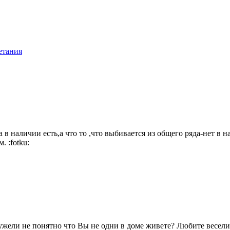
етания
 наличии есть,а что то ,что выбивается из общего ряда-нет в на
ем.
:fotku:
еужели не понятно что Вы не одни в доме живете? Любите веселит