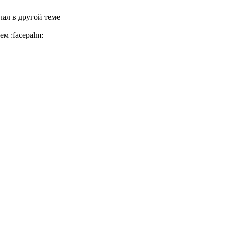
чал в другой теме
еем
:facepalm: