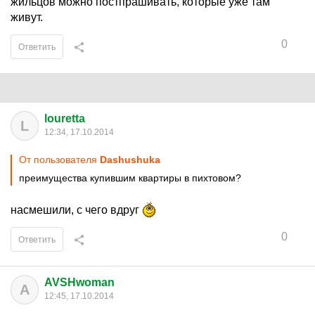
жильцов можно постпрашивать, которые уже там
живут.
0
Ответить
louretta
L
12:34, 17.10.2014
От пользователя
Dashushuka
преимущества купившим квартиры в пихтовом?
насмешили, с чего вдруг
0
Ответить
AVSHwoman
A
12:45, 17.10.2014