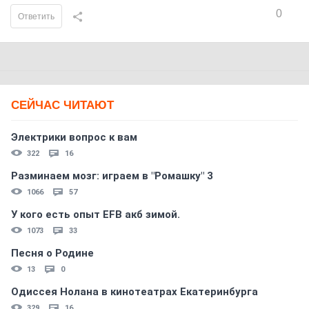
0
Ответить
СЕЙЧАС ЧИТАЮТ
Электрики вопрос к вам
322
16
Разминаем мозг: играем в "Ромашку" 3
1066
57
У кого есть опыт EFB акб зимой.
1073
33
Песня о Родине
13
0
Одиссея Нолана в кинотеатрах Екатеринбурга
329
16