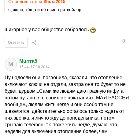
От пользователя
Shura2015
я, жена, тёща и её псина ротвейлер.
шикарное у вас общество собралось
0
Ответить
Murrra5
M
15:44, 17.10.2014
Ну надоели они, позвонила, сказали, что отопление
включают, ключи не отдали, завтра она то будет то не
будет, дурдом...Сами же людям дают разную инфу, а
потом путаются в своих же показаниях. МАЯ РАССЕЯ
вообщем, людям жить негде и они особо там не
шевелятся, действительно осталось только ждать от
них звонка, я лично жду до понедельника, потом
срываю телефон, т.к. тоже жить негде, думаю, что
недели для включения отопления более, чем