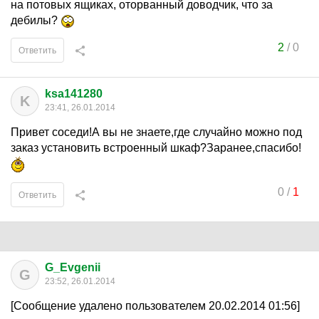
на потовых ящиках, оторванный доводчик, что за
дебилы?
2
/
0
Ответить
ksa141280
K
23:41, 26.01.2014
Привет соседи!А вы не знаете,где случайно можно под
заказ установить встроенный шкаф?Заранее,спасибо!
0
/
1
Ответить
G_Evgenii
G
23:52, 26.01.2014
[Сообщение удалено пользователем 20.02.2014 01:56]