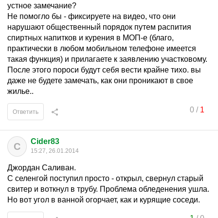
устное замечание?
Не помогло бы - фиксируете на видео, что они
нарушают общественный порядок путем распития
спиртных напитков и курения в МОП-е (благо,
практически в любом мобильном телефоне имеется
такая функция) и прилагаете к заявлению участковому.
После этого пороси будут себя вести крайне тихо. вы
даже не будете замечать, как они проникают в свое
жилье..
0
/
1
Ответить
Cider83
C
15:27, 26.01.2014
Джордан Саливан.
С селенгой поступил просто - открыл, свернул старый
свитер и воткнул в трубу. Проблема обледенения ушла.
Но вот угол в ванной огорчает, как и курящие соседи.