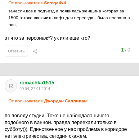
От пользователя
Serega4x4
занесли все в подъезд и появилась женщина которая за
1500 готова включить лифт для переезда - была послана в
лес,
эт что за персонаж*? ук или еще кто?
1
/
0
Ответить
romachka1515
R
09:54, 27.01.2014
От пользователя
Джордан Салливан
по поводу студии. Тоже не наблюдала ничего
подобного в ванной. правда переехали только в
субботу))). Единственное у нас проблема в коридоре
нет электричества, сегодня скажем.