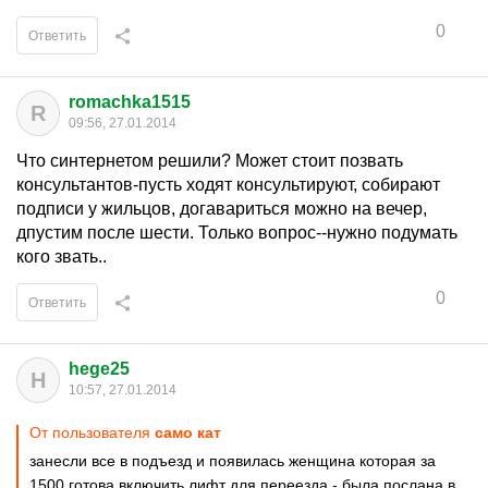
0
Ответить
romachka1515
R
09:56, 27.01.2014
Что синтернетом решили? Может стоит позвать
консультантов-пусть ходят консультируют, собирают
подписи у жильцов, догавариться можно на вечер,
дпустим после шести. Только вопрос--нужно подумать
кого звать..
0
Ответить
hege25
H
10:57, 27.01.2014
От пользователя
само кат
занесли все в подъезд и появилась женщина которая за
1500 готова включить лифт для переезда - была послана в