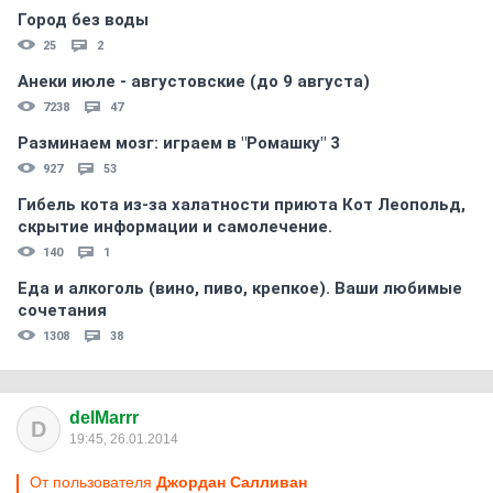
Город без воды
25
2
Анеки июле - августовские (до 9 августа)
7238
47
Разминаем мозг: играем в "Ромашку" 3
927
53
Гибель кота из-за халатности приюта Кот Леопольд,
скрытиe информации и самолечение.
140
1
Еда и алкоголь (вино, пиво, крепкое). Ваши любимые
сочетания
1308
38
delMarrr
D
19:45, 26.01.2014
От пользователя
Джордан Салливан