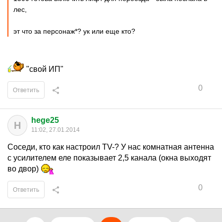
лес,
эт что за персонаж*? ук или еще кто?
"свой ИП"
0
Ответить
hege25
H
11:02, 27.01.2014
Соседи, кто как настроил TV-? У нас комнатная антенна
с усилителем еле показывает 2,5 канала (окна выходят
во двор)
0
Ответить