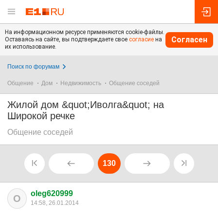
На информационном ресурсе применяются cookie-файлы.
Согласен
Оставаясь на сайте, вы подтверждаете свое
согласие
на
их использование.
Поиск по форумам
Общение
Дом
Недвижимость
Общение соседей
Жилой дом &quot;Иволга&quot; на
Широкой речке
Общение соседей
130
oleg620999
O
14:58, 26.01.2014