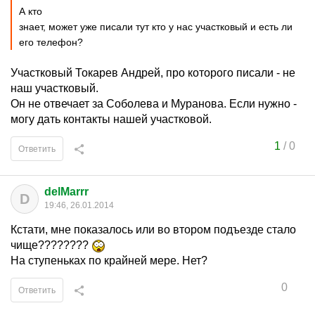
А кто
знает, может уже писали тут кто у нас участковый и есть ли
его телефон?
Участковый Токарев Андрей, про которого писали - не
наш участковый.
Он не отвечает за Соболева и Муранова. Если нужно -
могу дать контакты нашей участковой.
1
/
0
Ответить
delMarrr
D
19:46, 26.01.2014
Кстати, мне показалось или во втором подъезде стало
чище????????
На ступеньках по крайней мере. Нет?
0
Ответить