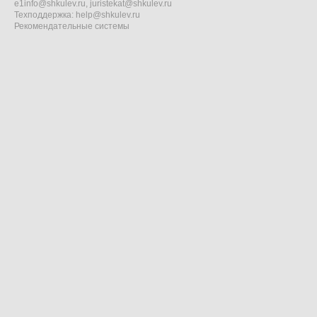
e1info@shkulev.ru
,
juristekat@shkulev.ru
Техподдержка:
help@shkulev.ru
Рекомендательные системы