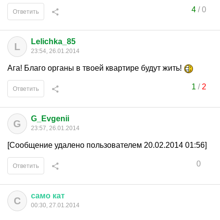
4
/
0
Ответить
Lelichka_85
L
23:54, 26.01.2014
Ага! Благо органы в твоей квартире будут жить!
1
/
2
Ответить
G_Evgenii
G
23:57, 26.01.2014
[Сообщение удалено пользователем 20.02.2014 01:56]
0
Ответить
само
кат
С
00:30, 27.01.2014