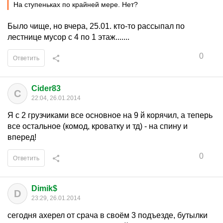
На ступеньках по крайней мере. Нет?
Было чище, но вчера, 25.01. кто-то рассыпал по
лестнице мусор с 4 по 1 этаж.......
0
Ответить
Cider83
C
22:04, 26.01.2014
Я с 2 грузчиками все основное на 9 й корячил, а теперь
все остальное (комод, кроватку и тд) - на спину и
вперед!
0
Ответить
Dimik$
D
23:29, 26.01.2014
сегодня ахерел от срача в своём 3 подъезде, бутылки