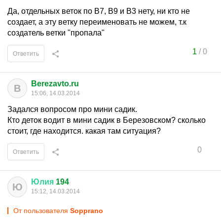
Да, отдельных веток по В7, В9 и В3 нету, ни кто не
создает, а эту ветку переименовать не можем, т.к
создатель ветки "пропала"
1
/
0
Ответить
Berezavto.ru
B
15:06, 14.03.2014
Задался вопросом про мини садик.
Кто деток водит в мини садик в Березовском? сколько
стоит, где находится. какая там ситуация?
0
Ответить
Юлия
194
Ю
15:12, 14.03.2014
От пользователя
Sopprano