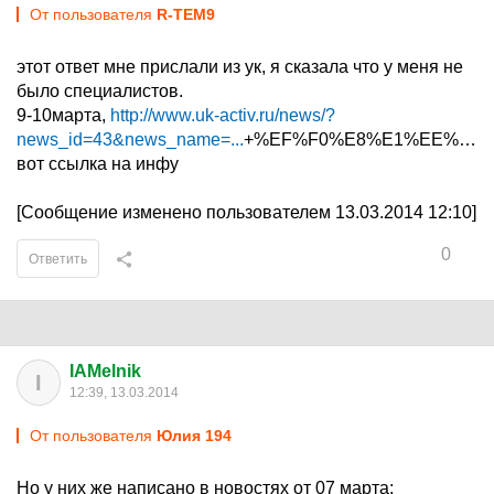
От пользователя
R-TEM9
этот ответ мне прислали из ук, я сказала что у меня не
было специалистов.
9-10марта,
http://www.uk-activ.ru/news/?
news_id=43&news_name=...
+%EF%F0%E8%E1%EE%F0%
вот ссылка на инфу
[Сообщение изменено пользователем 13.03.2014 12:10]
0
Ответить
IAMelnik
I
12:39, 13.03.2014
От пользователя
Юлия 194
Но у них же написано в новостях от 07 марта: