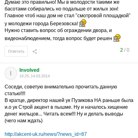
Думаю это правильно! Мы в молодости такими же
басотами собирались но подальше от жилых зон!
Главное чтоб наш дом не стал "смотровой площадкой"
у молодежи города Березовска!
Нужно ставить вопрос об ограждении двора, и
видеонаблюдением, тогда вопрос будет решен
2
/
0
Ответить
Involved
I
16:25, 14.03.2014
Соседи, советую внимательно прочитать данную
статью!!!!
В кратце, директор нашей ук Пузикова НА раньше была
и.о ук Строй акцент в пышме. Ну и началось хищение
денег жильцов... Читать всем!!! Ну и делать выводы
(чего нам ждать)
http://akcent-uk.ru/news/?news_id=87