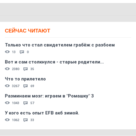
СЕЙЧАС ЧИТАЮТ
Только что стал свидетелем грабёж с разбоем
13
0
Вот и сам столкнулся - старые родители...
2380
35
Что то прилетело
3267
69
Разминаем мозг: играем в "Ромашку" 3
1043
57
У кого есть опыт EFB акб зимой.
1062
33