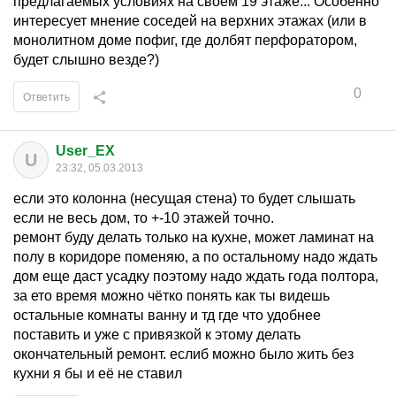
предлагаемых условиях на своем 19 этаже... Особенно
интересует мнение соседей на верхних этажах (или в
монолитном доме пофиг, где долбят перфоратором,
будет слышно везде?)
0
Ответить
User_EX
U
23:32, 05.03.2013
если это колонна (несущая стена) то будет слышать
если не весь дом, то +-10 этажей точно.
ремонт буду делать только на кухне, может ламинат на
полу в коридоре поменяю, а по остальному надо ждать
дом еще даст усадку поэтому надо ждать года полтора,
за ето время можно чётко понять как ты видешь
остальные комнаты ванну и тд где что удобнее
поставить и уже с привязкой к этому делать
окончательный ремонт. еслиб можно было жить без
кухни я бы и её не ставил