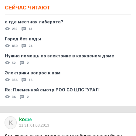
СЕЙЧАС ЧИТАЮТ
а где местная либерота?
239
13
Город без воды
850
24
Нужна помощь по электрике в каркасном доме
52
2
Электрики вопрос к вам
356
16
Re: Племеннoй смoтр РOO CO ЦПС "УРАЛ"
36
2
ko
фе
K
21:31, 01.03.2013
Кто вкурсе какое именно сантехоборудование будет