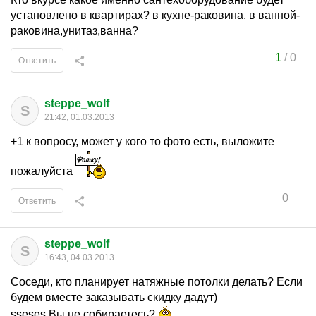
установлено в квартирах? в кухне-раковина, в ванной-
раковина,унитаз,ванна?
1
/
0
Ответить
steppe_wolf
S
21:42, 01.03.2013
+1 к вопросу, может у кого то фото есть, выложите
пожалуйста
0
Ответить
steppe_wolf
S
16:43, 04.03.2013
Соседи, кто планирует натяжные потолки делать? Если
будем вместе заказывать скидку дадут)
sseses Вы не собираетесь?