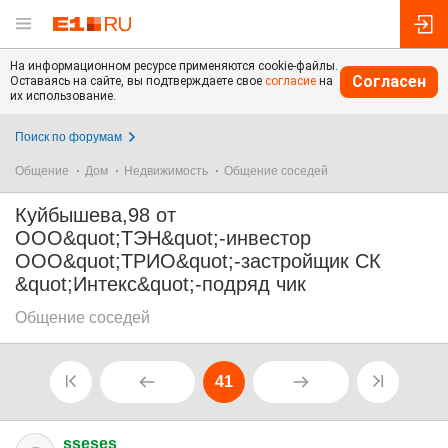
На информационном ресурсе применяются cookie-файлы.
Согласен
Оставаясь на сайте, вы подтверждаете свое
согласие
на
их использование.
Поиск по форумам
Общение
Дом
Недвижимость
Общение соседей
Куйбышева,98 от
ООО&quot;ТЭН&quot;-инвестор
ООО&quot;ТРИО&quot;-застройщик СК
&quot;Интекс&quot;-подряд чик
Общение соседей
41
sseses