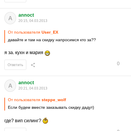
annoct
A
20:15, 04.03.2013
От пользователя
User_EX
давайте и там на скидку напросимся кто за??
я за. кухн и мария
0
Ответить
annoct
A
20:21, 04.03.2013
От пользователя
steppe_wolf
Если будем вместе заказывать скидку дадут)
где? вип силинг?