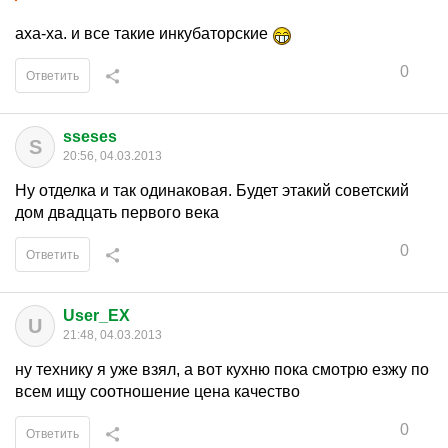
аха-ха. и все такие инкубаторские
0
Ответить
sseses
S
20:56, 04.03.2013
Ну отделка и так одинаковая. Будет этакий советский
дом двадцать первого века
0
Ответить
User_EX
U
21:48, 04.03.2013
ну технику я уже взял, а вот кухню пока смотрю езжу по
всем ищу соотношение цена качество
0
Ответить