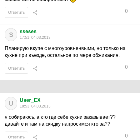
0
Ответить
sseses
S
17:51, 04.03.2013
Планирую вкупе с многоуровненвыми, но только на
кухне при въезде, остальное по мере обживания.
0
Ответить
User_EX
U
18:53, 04.03.2013
я собираюсь, а кто где себе кухни заказывает??
давайте и там на скидку напросимся кто за??
0
Ответить