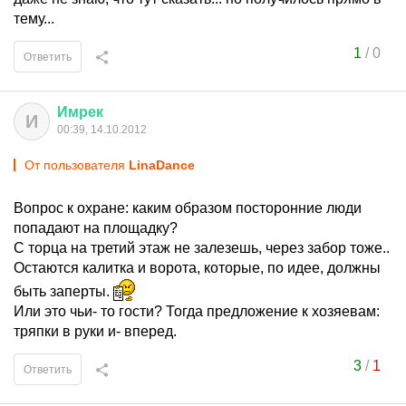
тему...
1
/
0
Ответить
Имрек
И
00:39, 14.10.2012
От пользователя
LinaDance
Вопрос к охране: каким образом посторонние люди
попадают на площадку?
С торца на третий этаж не залезешь, через забор тоже..
Остаются калитка и ворота, которые, по идее, должны
быть заперты.
Или это чьи- то гости? Тогда предложение к хозяевам:
тряпки в руки и- вперед.
3
/
1
Ответить