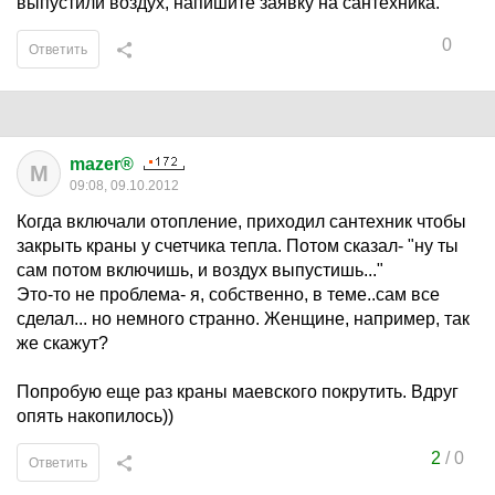
выпустили воздух, напишите заявку на сантехника.
0
Ответить
mazer®
M
09:08, 09.10.2012
Когда включали отопление, приходил сантехник чтобы
закрыть краны у счетчика тепла. Потом сказал- "ну ты
сам потом включишь, и воздух выпустишь..."
Это-то не проблема- я, собственно, в теме..сам все
сделал... но немного странно. Женщине, например, так
же скажут?
Попробую еще раз краны маевского покрутить. Вдруг
опять накопилось))
2
/
0
Ответить