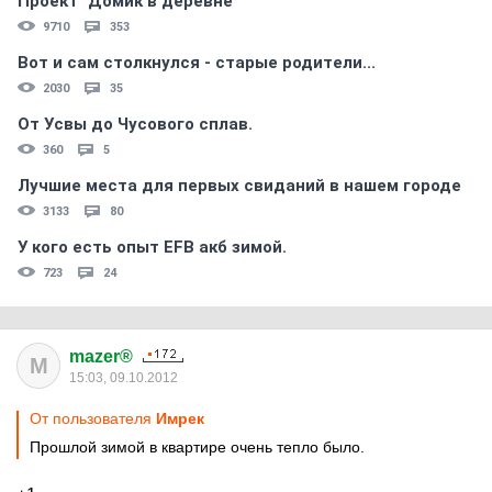
Проект "Домик в деревне"
9710
353
Вот и сам столкнулся - старые родители...
2030
35
От Усвы до Чусового сплав.
360
5
Лучшие места для первых свиданий в нашем городе
3133
80
У кого есть опыт EFB акб зимой.
723
24
mazer®
M
15:03, 09.10.2012
От пользователя
Имрек
Прошлой зимой в квартире очень тепло было.