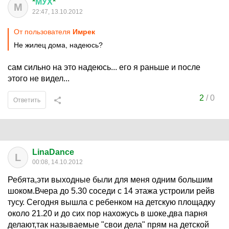
*
МУХ
*
М
22:47, 13.10.2012
От пользователя
Имрек
Не жилец дома, надеюсь?
сам сильно на это надеюсь... его я раньше и после
этого не видел...
2
/
0
Ответить
LinaDance
L
00:08, 14.10.2012
Ребята,эти выходные были для меня одним большим
шоком.Вчера до 5.30 соседи с 14 этажа устроили рейв
тусу. Сегодня вышла с ребенком на детскую площадку
около 21.20 и до сих пор нахожусь в шоке,два парня
делают,так называемые "свои дела" прям на детской