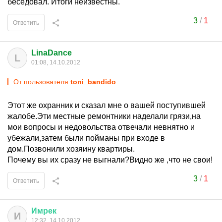
беседовал. Итоги неизвестны.
3
/
1
Ответить
LinaDance
L
01:08, 14.10.2012
От пользователя
toni_bandido
Этот же охранник и сказал мне о вашей поступившей
жалобе.Эти местные ремонтники наделали грязи,на
мои вопросы и недовольства отвечали невнятно и
убежали,затем были пойманы при входе в
дом.Позвонили хозяину квартиры.
Почему вы их сразу не выгнали?Видно же ,что не свои!
3
/
1
Ответить
Имрек
И
12:32, 14.10.2012