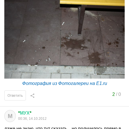
Фотография из Фотогалереи на E1.ru
2
/
0
Ответить
*
МУХ
*
М
00:36, 14.10.2012
даже не знаю, что тут сказать... но получилось прямо в