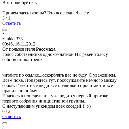
Вот полюбуйтесь
Причем здесь газоны? Это все люди.
:beach:
3
/
1
Ответить
z
zhukkk333
09:46, 16.11.2012
От пользователя
Рoсoмaхa
Голос собственника однокомнатной НЕ равен голосу
собственника трешк
читайте по ссылке...оскорблять вас не буду. С уважением.
Всем пока. Попарьтесь тут, пообсуждайте немного между
собой. Грамотные люди всё правильно прочитают и всё
правильно поймут.
Надеюсь в понедельник уже родится первый протокол
первого собрания инициативной группы...
С наступающим уикэндом всех соседей!!!
:-)
0
/
2
Ответить
л