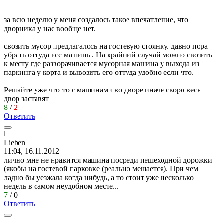
за всю неделю у меня создалось такое впечатление, что
дворника у нас вообще нет.
свозить мусор предлагалось на гостевую стоянку. давно пора
убрать оттуда все машины. На крайний случай можно свозить
к месту где разворачивается мусорная машина у выхода из
паркинга у корта и вывозить его оттуда удобно если что.
Решайте уже что-то с машинами во дворе иначе скоро весь
двор заставят
8
/
2
Ответить
l
Lieben
11:04, 16.11.2012
лично мне не нравится машина посреди пешеходной дорожки
(якобы на гостевой парковке (реально мешается). При чем
ладно бы уезжала когда нибудь, а то стоит уже несколько
недель в самом неудобном месте...
7
/
0
Ответить