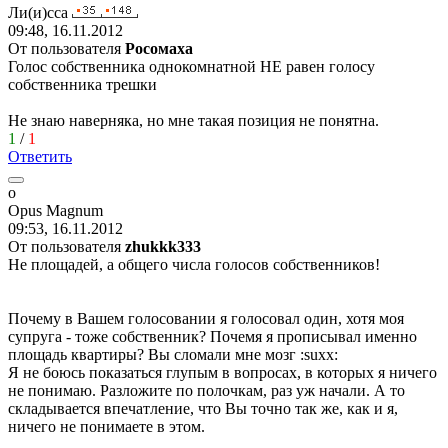
Ли
(
и
)
сса
09:48, 16.11.2012
От пользователя
Рoсoмaхa
Голос собственника однокомнатной НЕ равен голосу
собственника трешки
Не знаю наверняка, но мне такая позиция не понятна.
1
/
1
Ответить
o
Opus Magnum
09:53, 16.11.2012
От пользователя
zhukkk333
Не площадей, а общего числа голосов собственников!
Почему в Вашем голосовании я голосовал один, хотя моя
супруга - тоже собственник? Почемя я прописывал именно
площадь квартиры? Вы сломали мне мозг
:suxx:
Я не боюсь показаться глупым в вопросах, в которых я ничего
не понимаю. Разложите по полочкам, раз уж начали. А то
складывается впечатление, что Вы точно так же, как и я,
ничего не понимаете в этом.