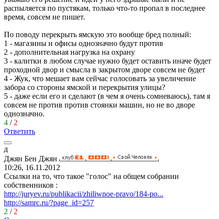
распыляется по пустякам, только что-то пропал в последнее
время, совсем не пишет.
По поводу перекрыть ямскую это вообще бред полный:
1 - магазины и офисы однозначно будут против
2 - дополнительная нагрузка на охрану
3 - калитки в любом случае нужно будет оставить иначе будет
проходной двор и смысла в закрытом дворе совсем не будет
4 - Жук, что мешает вам сейчас голосовать за увеличение
забора со стороны ямской и перекрытия улицы?
5 - даже если его и сделают (в чем я очень сомневаюсь), там я
совсем не против против стоянки машин, но не во дворе
однозначно.
4
/
2
Ответить
д
Джян
Бен
Джян
10:26, 16.11.2012
Ссылки на то, что такое "голос" на общем собрании
собственников :
http://juryev.ru/publikacii/zhiliwnoe-pravo/184-po...
http://samrc.ru/?page_id=257
2
/
2