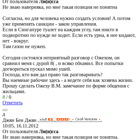
От пользователя
Ли(и)сса
Не знаю наверняка, но мне такая позиция не понятна
Согласна, но для человека нужно создать условия! А потом
уже применять санкции - закон управления.
Если в Сингапуре туалет на каждом углу, там никто в
подворотню по нужде не ходит. Если есть урна, в нее кидают,
нет - вокруг.
Там газон не нужен.
Сегодня состоялся неприятный разговор с Ожехом, он
сравнил меня с дурой
8(
, и всяко обхамил. Все попытки
догвориться пускал мимо ушей.
Господа, кто вам дал право так разговаривать?
Вы наемные рабочие здесь - а ведете себя как хозяева жизни.
Прошу сделать Ожеху В.М. замечание по форме общения с
жильцами.
8
/
0
Ответить
д
Джян
Бен
Джян
10:05, 16.11.2012
От пользователя
Ли(и)сса
Не знаю наверняка, но мне такая позиция не понятна.