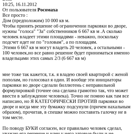
10:25, 16.11.2012
От пользователя
Рoсoмaхa
Все просто :
Дом (предположим) 10 000 кв м.
Чтобы принять решение об ограничении парковки во дворе,
нужны "голоса" "За" собственников 6 667 кв м .А сколько
человек владеет этими площадями - неважно, поскольку
подсчет идет не по "головам", а по площадям.
Этими 6 667 кв м могут владеть 20 человек, а остальными -
100 человек,но все равно решение будет приниматься именно
владельцами этих самых 2/3 (6 667 кв м)
мне тоже так кажется, т.к. я владею своей квартирой с женой
пополам, но голосовал я один. И вообще эти инициаторы
парковки во дворе сделали биллютень с неправильной
формулировкой (точнее она сделана грамотно так, что может
ввести в заблуждение человека). Точно не помню как там все
написано, но Я КАТЕГОРИЧЕСКИ ПРОТИВ парковки во
дворе и когда мне эту бумажку подсунули (причем нахальным
образом), прочитав, в спешке можно поставить галочку не в
том месте.
По поводу БУКИ согласен, все правильно человек сделал,
уважаю его решение и идеи у него здравые были и не