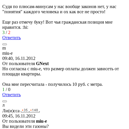
Судя по плюсам-минусам у нас вообще законов нет, у нас
"понятия" каждого человека и ох как все не просто!
Еще раз отмечу буку! Вот чья гражданская позиция мне
нравится.
:hi:
3
/
2
Ответить
m
miu-e
09:40, 16.11.2012
От пользователя
GNext
Но согласна с miu-e, что размер оплаты должен зависеть от
площади квартиры.
Она мне пересчитала - получилось 10 руб. с метра.
1
/
0
Ответить
л
Ли
(
и
)
сса
09:45, 16.11.2012
От пользователя
miu-e
Вы видели эти газоны?