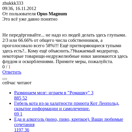
zhukkk333
09:36, 16.11.2012
От пользователя
Opus Magnum
Это всё уже давно понятно
Не передёргивайте... не надо из людей делать здесь глупыми.
2/3 или 66.66% от общего числа собственников, а
проголосовало всего 58%!!! Ещё притворяющиеся тупыми
здесь есть?.. Кому ещё объяснить.?Уважаемый модератор,
некоторые товарищи-недружелюбные ники занимаются здесь
флудом и оскорблениями. Примите меры, пожалуйста.
0
/
1
Ответить
сейчас читают
Разминаем мозг: играем в "Ромашку" 3
885
52
Гибель кота из-за халатности приюта Кот Леопольд,
скрытиe информации и самолечение.
69
1
Еда и алкоголь (вино, пиво, крепкое). Ваши любимые
сочетания
1197
36