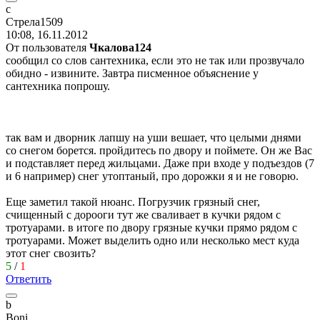
с
Стрела
1509
10:08, 16.11.2012
От пользователя
Чкалова124
сообщил со слов сантехника, если это не так или прозвучало
обидно - извините. Завтра писменное объяснение у
сантехника попрошу.
так вам и дворник лапшу на уши вешает, что целыми днями
со снегом борется. пройдитесь по двору и поймете. Он же Вас
и подставляет перед жильцами. Даже при входе у подъездов (7
и 6 например) снег утоптаный, про дорожки я и не говорю.
Еще заметил такой нюанс. Погрузчик грязный снег,
счищенный с дорооги тут же сваливает в кучки рядом с
тротуарами. в итоге по двору грязные кучки прямо рядом с
тротуарами. Может выделить одно или несколько мест куда
этот снег свозить?
5
/
1
Ответить
b
B
о
ni