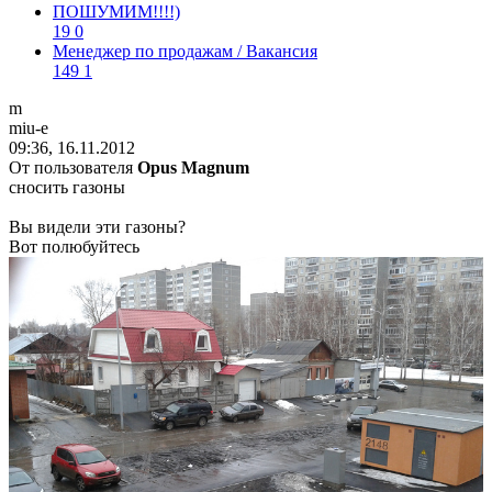
ПОШУМИМ!!!!)
19
0
Менеджер по продажам / Вакансия
149
1
m
miu-e
09:36, 16.11.2012
От пользователя
Opus Magnum
сносить газоны
Вы видели эти газоны?
Вот полюбуйтесь