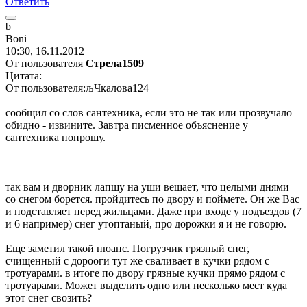
Ответить
b
B
о
ni
10:30, 16.11.2012
От пользователя
Стрела1509
Цитата:
От пользователя:љЧкалова124
сообщил со слов сантехника, если это не так или прозвучало
обидно - извините. Завтра писменное объяснение у
сантехника попрошу.
так вам и дворник лапшу на уши вешает, что целыми днями
со снегом борется. пройдитесь по двору и поймете. Он же Вас
и подставляет перед жильцами. Даже при входе у подъездов (7
и 6 например) снег утоптаный, про дорожки я и не говорю.
Еще заметил такой нюанс. Погрузчик грязный снег,
счищенный с дорооги тут же сваливает в кучки рядом с
тротуарами. в итоге по двору грязные кучки прямо рядом с
тротуарами. Может выделить одно или несколько мест куда
этот снег свозить?