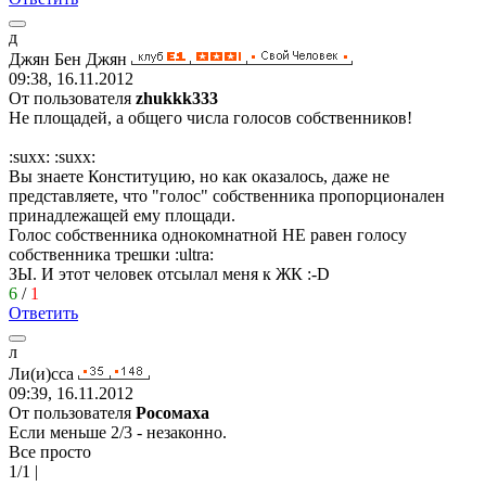
д
Джян
Бен
Джян
09:38, 16.11.2012
От пользователя
zhukkk333
Не площадей, а общего числа голосов собственников!
:suxx:
:suxx:
Вы знаете Конституцию, но как оказалось, даже не
представляете, что "голос" собственника пропорционален
принадлежащей ему площади.
Голос собственника однокомнатной НЕ равен голосу
собственника трешки
:ultra:
ЗЫ. И этот человек отсылал меня к ЖК
:-D
6
/
1
Ответить
л
Ли
(
и
)
сса
09:39, 16.11.2012
От пользователя
Рoсoмaхa
Если меньше 2/3 - незаконно.
Все просто
1/1 |