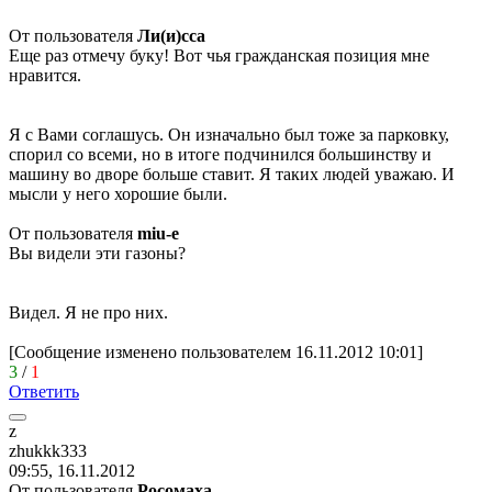
От пользователя
Ли(и)сса
Еще раз отмечу буку! Вот чья гражданская позиция мне
нравится.
Я с Вами соглашусь. Он изначально был тоже за парковку,
спорил со всеми, но в итоге подчинился большинству и
машину во дворе больше ставит. Я таких людей уважаю. И
мысли у него хорошие были.
От пользователя
miu-e
Вы видели эти газоны?
Видел. Я не про них.
[Сообщение изменено пользователем 16.11.2012 10:01]
3
/
1
Ответить
z
zhukkk333
09:55, 16.11.2012
От пользователя
Рoсoмaхa