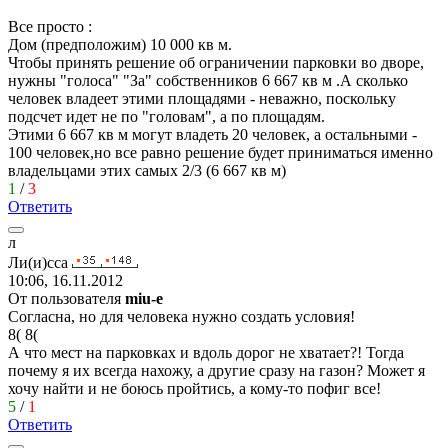
Все просто :
Дом (предположим) 10 000 кв м.
Чтобы принять решение об ограничении парковки во дворе,
нужны "голоса" "За" собственников 6 667 кв м .А сколько
человек владеет этими площадями - неважно, поскольку
подсчет идет не по "головам", а по площадям.
Этими 6 667 кв м могут владеть 20 человек, а остальными -
100 человек,но все равно решение будет приниматься именно
владельцами этих самых 2/3 (6 667 кв м)
1
/
3
Ответить
л
Ли
(
и
)
сса
10:06, 16.11.2012
От пользователя
miu-e
Согласна, но для человека нужно создать условия!
8(
8(
А что мест на парковках и вдоль дорог не хватает?! Тогда
почему я их всегда нахожу, а другие сразу на газон? Может я
хочу найти и не боюсь пройтись, а кому-то пофиг все!
5
/
1
Ответить