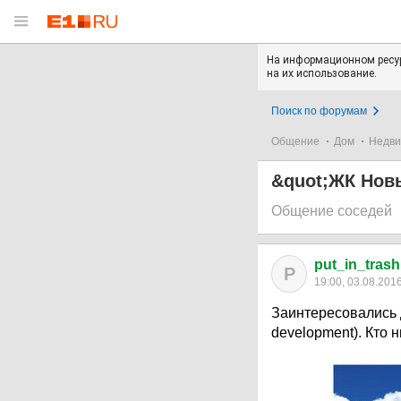
На информационном ресур
на их использование.
Поиск по форумам
Общение
Дом
Недви
&quot;ЖК Нов
Общение соседей
put_in_trash
P
19:00, 03.08.201
Заинтересовались 
development). Кто 