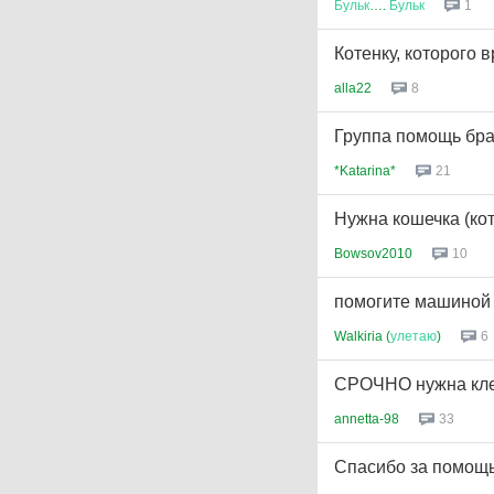
Бульк
….
Бульк
1
Котенку, которого
alla22
8
Группа помощь бра
*Katarina*
21
Нужна кошечка (ко
Bowsov2010
10
помогите машиной
Walkiria (
улетаю
)
6
СРОЧНО нужна клет
annetta-98
33
Спасибо за помощь