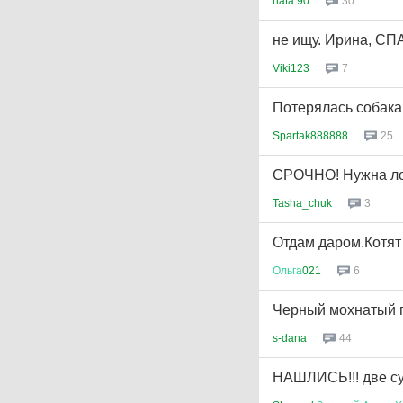
nata.90
30
не ищу. Ирина, СП
Viki123
7
Потерялась собака 
Spartak888888
25
СРОЧНО! Нужна лов
Tasha_chuk
3
Отдам даром.Котят 
Ольга
021
6
Черный мохнатый 
s-dana
44
НАШЛИСЬ!!! две су