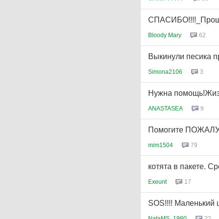
СПАСИБО!!!!_Про
Bloody Mary
62
Выкинули песика п
Simona2106
3
Нужна помощь!Жизн
ANASTASEA
9
Помогите ПОЖАЛ
mim1504
79
котята в пакете. 
Exeunt
17
SOS!!!! Маленький 
NataMS_1980
22