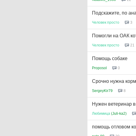
Подскажите, по ан
Человек
просто
3
Помогли на ОАК кот
Человек
просто
21
Помощь собаке
Proposol
0
Срочно нужна кормя
SergeyKir79
8
Нужен ветеринар в
Любимица
(Juli-ka2)
помощь отловом ко