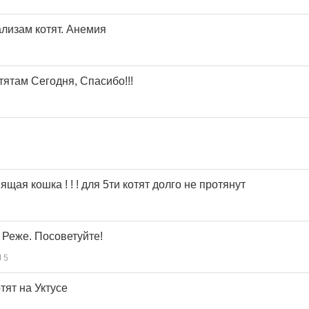
ализам котят. Анемия
ятам Сегодня, Спасибо!!!
щая кошка ! ! ! для 5ти котят долго не протянут
 Реже. Посоветуйте!
5
тят на Уктусе