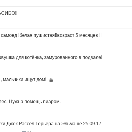
АСИБО!!!
самоед !белая пушистая!!возраст 5 месяцев !!
ушка для котёнка, замурованного в подвале!
, мальчики ищут дом!
пес. Нужна помощь пиаром.
ки Джек Рассел Терьера на Эльмаше 25.09.17