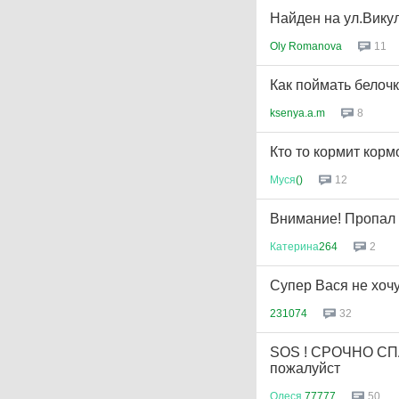
Найден на ул.Вику
Oly Romanova
11
Как поймать белоч
ksenya.a.m
8
Кто то кормит кор
Муся
()
12
Внимание! Пропал
Катерина
264
2
Супер Вася не хочу
231074
32
SOS ! СРОЧНО СПА
пожалуйст
Олеся
77777
50