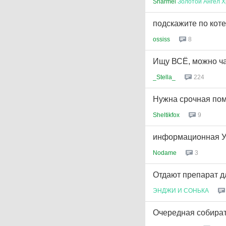
Sharmel
Золотой
Ангел
Х
подскажите по кот
ossiss
8
Ищу ВСЁ, можно ча
_Stella_
224
Нужна срочная пом
Sheltikfox
9
информационная У
Nodame
3
Отдают препарат 
ЭНДЖИ
И
СОНЬКА
Очередная собират