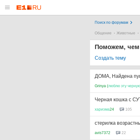
Поиск по форумам
Общение
Животные
Поможем, чем
Создать тему
ДОМА, Найдена пуш
Grinya (
люблю
эту
черну
Черная кошка с С
харизма
24
105
стерилка возрастн
avis7372
22