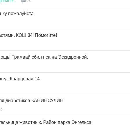
ранител
...
24
енку пожалуйста
стями. КОШКИ! Помогите!
ощь! Трамвай сбил пса на Эскадронной.
ктус.Кварцевая 14
для диабетиков КАНИНСУЛИН
0
ельница животных. Район парка Энгельса