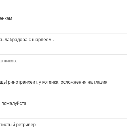
енкам
ь лабрадора с шарпеем .
атников.
! ринотранхеит. у котенка. осложнения на глазик
1
, пожалуйста
тистый ретривер