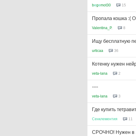
b
е
g
е
mot30
15
Пропала кошка :( 
Valentina_P.
8
Ищу бесплатную пе
urticaa
36
Котенку нужен ней
veta-lana
2
----
veta-lana
3
Где купить тетрав
Сенклементия
11
СРОЧНО! Нужен в 