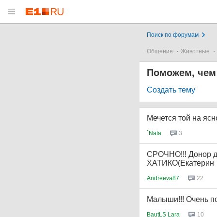
Поиск по форумам
Общение
Животные
Поможем, чем
Создать тему
Мечется той на ясн
`Nata
3
СРОЧНО!!! Донор д
ХАТИКО(Екатерин
Andreeva87
22
Малыши!!! Очень по
BautLS Lara
10