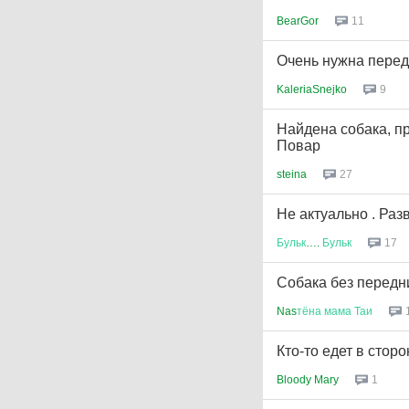
BearGor
11
Очень нужна перед
KaleriaSnejko
9
Найдена собака, п
Повар
steina
27
Не актуально . Раз
Бульк
….
Бульк
17
Собака без передн
Nas
тёна
мама
Таи
Кто-то едет в сто
Bloody Mary
1