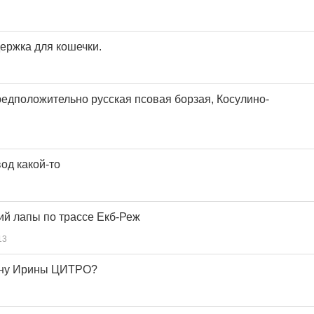
ержка для кошечки.
редположительно русская псовая борзая, Косулино-
вод какой-то
ий лапы по трассе Екб-Реж
13
рону Ирины ЦИТРО?