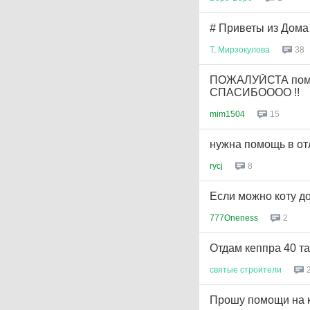
# Приветы из Дома
Т
.
Мирзокулова
38
ПОЖАЛУЙСТА помог
СПАСИБОООО !!
mim1504
15
нужна помощь в от
rycj
8
Если можно коту д
777Oneness
2
Отдам кеппра 40 та
святые
строители
Прошу помощи на к