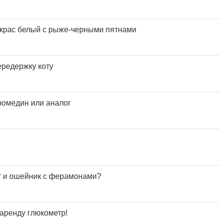
Окрас белый с рыже-черными пятнами
редержку коту
ромедин или аналог
ит и ошейник с ферамонами?
аренду глюкометр!