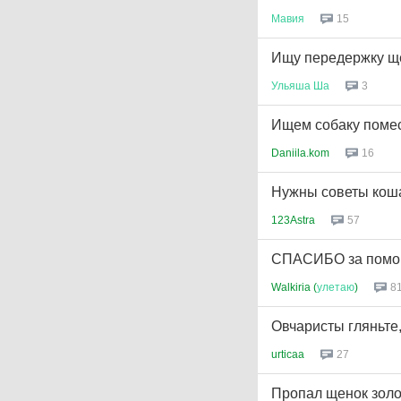
Мавия
15
Ищу передержку щ
Ульяша
Ша
3
Ищем собаку помес
Daniila.kom
16
Нужны советы кош
123Astra
57
СПАСИБО за помощь
Walkiria (
улетаю
)
8
Овчаристы гляньте
urticaa
27
Пропал щенок золо