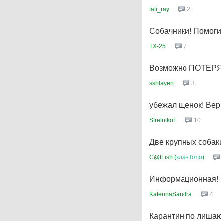
tati_ray
2
Собачники! Помоги
TX-25
7
Возможно ПОТЕР
sshlayen
3
убежал щенок! Вер
Strelnikof.
10
Две крупных собак
C@tFish (
кланТоло
)
Информационная! 
KaterinaSandra
4
Карантин по лишаю