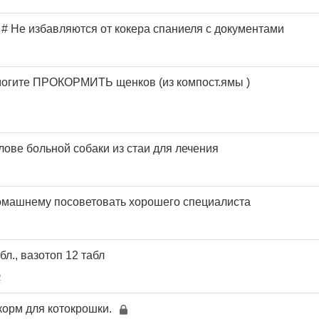
 # Не избавляются от кокера спаниеля с документами
ите ПРОКОРМИТЬ щенков (из компост.ямы )
лове больной собаки из стаи для лечения
омашнему посоветовать хорошего специалиста
бл., вазотоп 12 табл
2
орм для котокрошки.