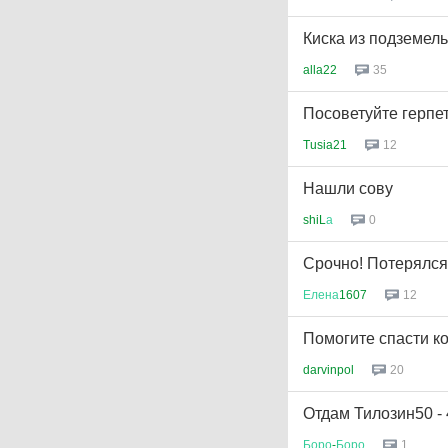
Киска из подземел
alla22
35
Посоветуйте герпе
Tusia21
12
Нашли сову
shiL
а
0
Срочно! Потерялся
Елена
1607
12
Помогите спасти к
darvinpol
20
Отдам Тилозин50 - 
Боро
-
Боро
1