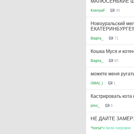
МАЛЮСЕНЬКИЕ ЩЕН
KsenyaF
30
Новоуральский м
ЕКАТЕРИНБУРГЕ!!
Bagira_
71
Кошка Муся и коте
Bagira_
65
можете меня ругать, н
GMA(..)
1
Кастрировать кота 
pino_
6
НЕ ДАЙТЕ ЗАМЁРЗ
*horsa*
и
бело
-
тигровое