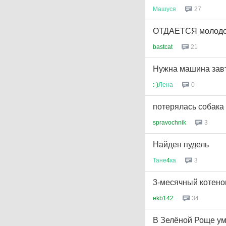
Машуся
27
ОТДАЕТСЯ молодой
bastcat
21
Нужна машина завт
:-)
Лена
0
потерялась собака
spravochnik
3
Найден пудель
Тане
4
ка
3
3-месячный котено
ekb142
34
В Зелёной Роще у