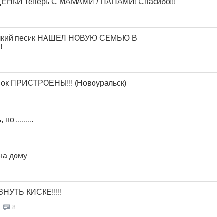
КИ теперь С МАМАМИ / ПАПАМИ! Спасибо!!!
елкий песик НАШЕЛ НОВУЮ СЕМЬЮ В
!
нок ПРИСТРОЕНЫ!!! (Новоуральск)
о..........
на дому
НУТЬ КИСКЕ!!!!!
8