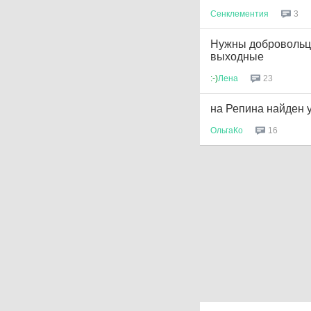
Сенклементия
3
Нужны добровольцы
выходные
:-)
Лена
23
на Репина найден 
ОльгаКо
16