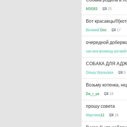
MSG83
25
Вот красавцы!!!(кот
Великий
Doc
17
очередной доберм
зая
моя
(
помощь
ротвей
СОБАКА ДЛЯ АД
Ольха
Уральская
0
Возьму котенка, не
Da_r_ya
18
прошу совета
Мартина
12
18