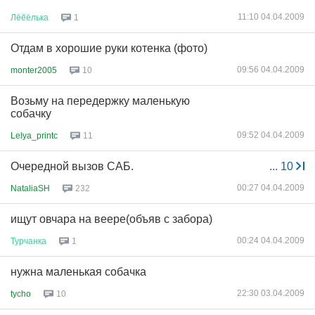
11:10 04.04.2009
Лёёёлька
1
Отдам в хорошие руки котенка (фото)
09:56 04.04.2009
monter2005
10
Возьму на передержку маленькую
собачку
09:52 04.04.2009
Lelya_printc
11
Очередной вызов САБ.
...
10
00:27 04.04.2009
NataliaSH
232
ищут овчара на веере(объяв с забора)
00:24 04.04.2009
Турчанка
1
нужна маленькая собачка
22:30 03.04.2009
tycho
10