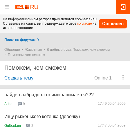
На информационном ресурсе применяются cookie-файлы.
Согласен
Оставаясь на сайте, вы подтверждаете свое
согласие
на
их использование.
Поиск по форумам
Общение
Животные
В добрые руки. Поможем, чем сможем
Поможем, чем сможем
Поможем, чем сможем
Создать тему
Online 1
найден лабрадор-кто ими занимается???
17:49 05.04.2009
Ache
9
Ищу рыженького котенка (девочку)
17:47 05.04.2009
Gulbadam
2