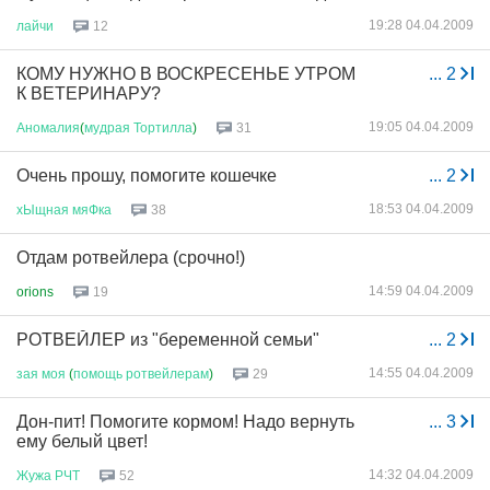
19:28 04.04.2009
лайчи
12
КОМУ НУЖНО В ВОСКРЕСЕНЬЕ УТРОМ
...
2
К ВЕТЕРИНАРУ?
19:05 04.04.2009
Аномалия
(
мудрая
Тортилла
)
31
Очень прошу, помогите кошечке
...
2
18:53 04.04.2009
хЫщная
мяФка
38
Отдам ротвейлера (срочно!)
14:59 04.04.2009
orions
19
РОТВЕЙЛЕР из "беременной семьи"
...
2
14:55 04.04.2009
зая
моя
(
помощь
ротвейлерам
)
29
Дон-пит! Помогите кормом! Надо вернуть
...
3
ему белый цвет!
14:32 04.04.2009
Жужа
РЧТ
52