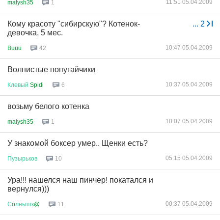
11:51 05.04.2009
malysh35
1
Кому красоту "сибирскую"? Котенок-
...
2
девочка, 5 мес.
10:47 05.04.2009
Buuu
42
Волнистые попугайчики
10:37 05.04.2009
Клевый
Spidi
6
возьму белого котенка
10:07 05.04.2009
malysh35
1
У знакомой боксер умер.. Щенки есть?
05:15 05.04.2009
Пузырьков
10
Ура!!! нашелся наш пинчер! покатался и
вернулся)))
00:37 05.04.2009
С
o
лнышк
@
11