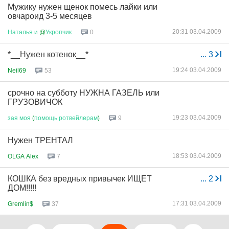
Мужику нужен щенок помесь лайки или
овчароид 3-5 месяцев
20:31 03.04.2009
Наталья
и
@
Укропчик
0
*__Нужен котенок__*
...
3
19:24 03.04.2009
Neil69
53
срочно на субботу НУЖНА ГАЗЕЛЬ или
ГРУЗОВИЧОК
19:23 03.04.2009
зая
моя
(
помощь
ротвейлерам
)
9
Нужен ТРЕНТАЛ
18:53 03.04.2009
OLGA Alex
7
КОШКА без вредных привычек ИЩЕТ
...
2
ДОМ!!!!!
17:31 03.04.2009
Gremlin$
37