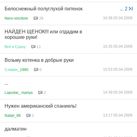
Белоснежный полуглухой питенок
...
2
16:38 05.04.2009
Nero-vincitore
28
НАЙДЕН ЩЕНОК!!! или отдадим в
хорошие руки!
16:35 05.04.2009
Всё
и
Сразу
11
Возьму котенка в добрые руки
15:53 05.04.2009
Славян
_1980
0
...
14:39 05.04.2009
Lapodai_ mariya
2
Нужен американский спаниель!
13:17 05.04.2009
Natali_86
2
далматин