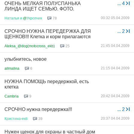
ОЧЕНЬ МЕЛКАЯ ПОЛУСПАНЬКА
...
4
ЛИНДА ИЩЕТ СЕМЬЮ. ФОТО.
00:32 05.04.2009
Наталья
и
@
Укропчик
78
СРОЧНО НУЖНА ПЕРЕДЕРЖКА ДЛЯ
...
2
ЩЕНКОВ!!! Клетка и корм прилагаются
21:45 04.04.2009
Aleksa_@dog(motocross_ekb)
25
улыбнитесь, новое
21:15 04.04.2009
allmalina
6
НУЖНА ПОМОЩЬ передержкой, есть
клетка
20:42 04.04.2009
Cambria
9
СРОЧНО нужна передержка!!!
...
2
20:37 04.04.2009
Кристина
-
екб
39
Нужен щенок для охраны в частный дом