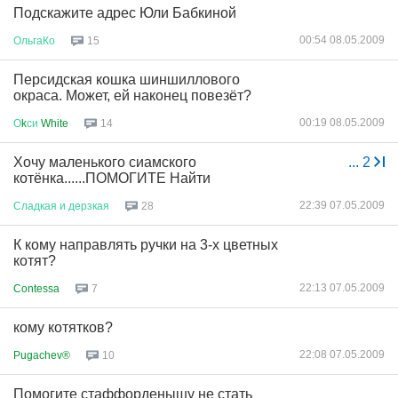
Подскажите адрес Юли Бабкиной
00:54 08.05.2009
ОльгаКо
15
Персидская кошка шиншиллового
окраса. Может, ей наконец повезёт?
00:19 08.05.2009
О
k
си
White
14
Хочу маленького сиамского
...
2
котёнка......ПОМОГИТЕ Найти
22:39 07.05.2009
Сладкая
и
дерзкая
28
К кому направлять ручки на 3-х цветных
котят?
22:13 07.05.2009
Contessa
7
кому котятков?
22:08 07.05.2009
Pugachev®
10
Помогите стаффорденышу не стать