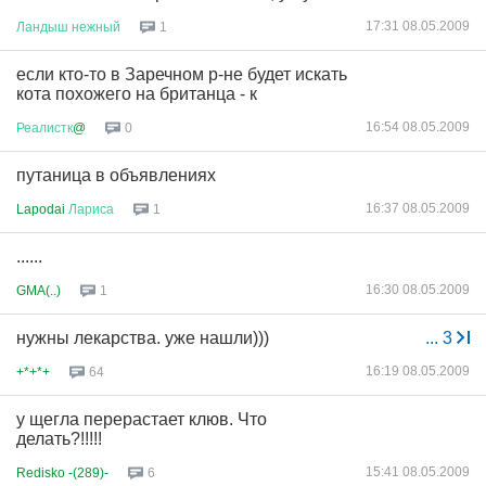
17:31 08.05.2009
Ландыш
нежный
1
если кто-то в Заречном р-не будет искать
кота похожего на британца - к
16:54 08.05.2009
Реалистк
@
0
путаница в объявлениях
16:37 08.05.2009
Lapodai
Лариса
1
......
16:30 08.05.2009
GMA(..)
1
нужны лекарства. уже нашли)))
...
3
16:19 08.05.2009
+*+*+
64
у щегла перерастает клюв. Что
делать?!!!!!
15:41 08.05.2009
Redisko -(289)-
6