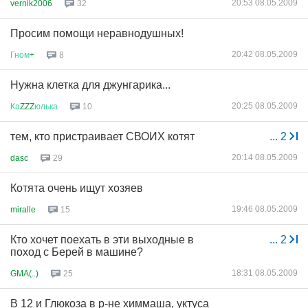
20:53 08.05.2009
vernik2006
32
Просим помощи неравнодушных!
20:42 08.05.2009
Гном
+
8
Нужна клетка для джунгарика...
20:25 08.05.2009
Ка
ZZZ
юлька
10
тем, кто пристраивает СВОИХ котят
...
2
20:14 08.05.2009
dasc
29
Котята очень ищут хозяев
19:46 08.05.2009
miralle
15
Кто хочет поехать в эти выходные в
...
2
поход с Берей в машине?
18:31 08.05.2009
GMA(..)
25
В 12 и Глюкоза в р-не химмаша, уктуса