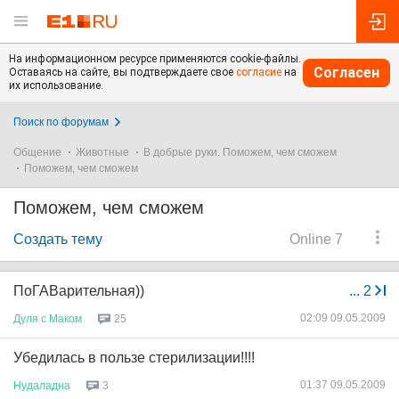
На информационном ресурсе применяются cookie-файлы.
Согласен
Оставаясь на сайте, вы подтверждаете свое
согласие
на
их использование.
Поиск по форумам
Общение
Животные
В добрые руки. Поможем, чем сможем
Поможем, чем сможем
Поможем, чем сможем
Создать тему
Online 7
ПоГАВарительная))
...
2
02:09 09.05.2009
Дуля
с
Маком
25
Убедилась в пользе стерилизации!!!!
01:37 09.05.2009
Нудаладна
3