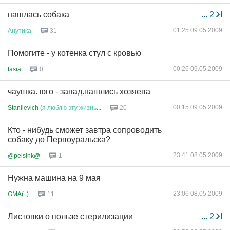
нашлась собака
...
2
01:25 09.05.2009
Анутика
31
Помогите - у котенка стул с кровью
00:26 09.05.2009
tasia
0
чаушка. юго - запад.нашлись хозяева
00:15 09.05.2009
Stanilevich (
я
люблю
эту
жизнь
...
20
Кто - нибудь сможет завтра сопроводить
собаку до Первоуральска?
23:41 08.05.2009
@pelsink@
1
Нужна машина на 9 мая
23:06 08.05.2009
GMA(..)
11
Листовки о пользе стерилизации
...
2