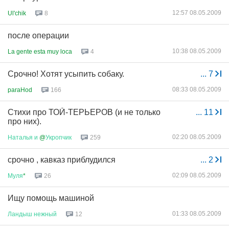
12:57 08.05.2009
Ul'chik
8
после операции
10:38 08.05.2009
La gente esta muy loca
4
Срочно! Хотят усыпить собаку.
...
7
08:33 08.05.2009
paraHod
166
Стихи про ТОЙ-ТЕРЬЕРОВ (и не только
...
11
про них).
02:20 08.05.2009
Наталья
и
@
Укропчик
259
срочно , кавказ приблудился
...
2
02:09 08.05.2009
Муля
*
26
Ищу помощь машиной
01:33 08.05.2009
Ландыш
нежный
12