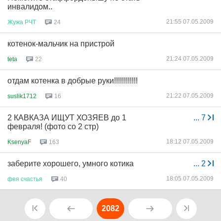
инвалидом..
21:55 07.05.2009
Жужа
РЧТ
24
котенок-мальчик на пристрой
21:24 07.05.2009
teta
22
отдам котенка в добрые руки!!!!!!!!!!!!
21:22 07.05.2009
suslik1712
16
2 КАВКАЗА ИЩУТ ХОЗЯЕВ до 1
...
7
февраля! (фото со 2 стр)
18:12 07.05.2009
KsenyaF
163
заберите хорошего, умного котика
...
2
18:05 07.05.2009
фея
счастья
40
2082