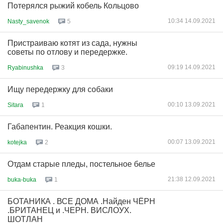
Потерялся рыжий кобель Кольцово
10:34 14.09.2021
Nasty_savenok
5
Пристраиваю котят из сада, нужны
советы по отлову и передержке.
09:19 14.09.2021
Ryabinushka
3
Ищу передержку для собаки
00:10 13.09.2021
Sitara
1
Габапентин. Реакция кошки.
00:07 13.09.2021
kotejka
2
Отдам старые пледы, постельное белье
21:38 12.09.2021
buka-buka
1
БОТАНИКА . ВСЕ ДОМА .Найден ЧЁРН
.БРИТАНЕЦ и .ЧЕРН. ВИСЛОУХ.
ШОТЛАН