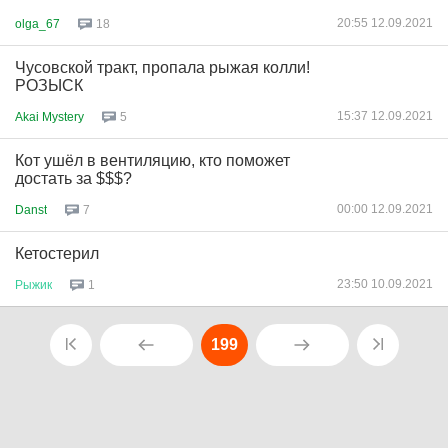
20:55 12.09.2021
olga_67
18
Чусовской тракт, пропала рыжая колли!
РОЗЫСК
15:37 12.09.2021
Akai Mystery
5
Кот ушёл в вентиляцию, кто поможет
достать за $$$?
00:00 12.09.2021
Danst
7
Кетостерил
23:50 10.09.2021
Рыжик
1
199