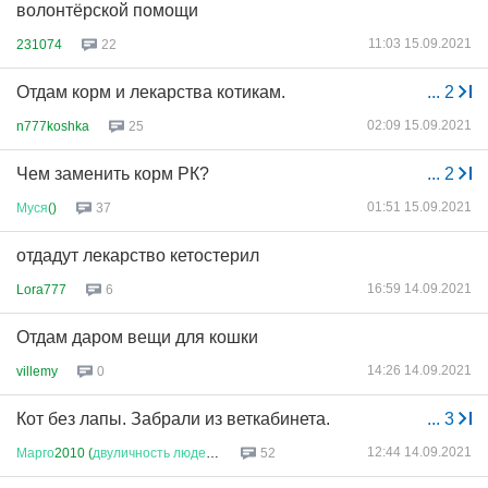
волонтёрской помощи
11:03 15.09.2021
231074
22
Отдам корм и лекарства котикам.
...
2
02:09 15.09.2021
n777koshka
25
Чем заменить корм РК?
...
2
01:51 15.09.2021
Муся
()
37
отдадут лекарство кетостерил
16:59 14.09.2021
Lora777
6
Отдам даром вещи для кошки
14:26 14.09.2021
villemy
0
Кот без лапы. Забрали из веткабинета.
...
3
12:44 14.09.2021
Марго
2010 (
двуличность
людей
.....
52