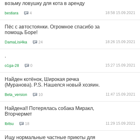
возьму ловушку для кота в аренду
18:58 15.09.2021
bestiara
4
Пёс с автостоянки. Огромное спасибо за
помощь Боре!
18:26 15.09.2021
DamaLisi4ka
24
.
15:27 15.09.2021
o1ga-28
0
Найден котёнок, Широкая речка
(Муранова). P.S. Нашелся новый хозяин.
11:47 15.09.2021
Beta_version
10
Найдена!! Потерялась собака Миракл,
Вторчермет
11:29 15.09.2021
Ibitsu
18
Ищу нормальные частные приюты для