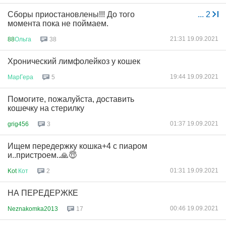
Сборы приостановлены!!! До того
...
2
момента пока не поймаем.
21:31 19.09.2021
88
Ольга
38
Хронический лимфолейкоз у кошек
19:44 19.09.2021
МарГера
5
Помогите, пожалуйста, доставить
кошечку на стерилку
01:37 19.09.2021
grig456
3
Ищем передержку кошка+4 с пиаром
и..пристроем..🙏😇
01:31 19.09.2021
Kot
Кот
2
НА ПЕРЕДЕРЖКЕ
00:46 19.09.2021
Neznakomka2013
17