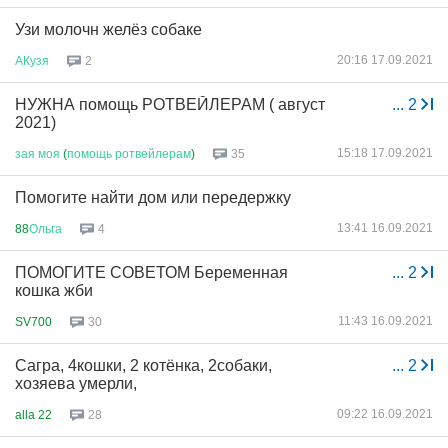
Узи молочн желёз собаке
20:16 17.09.2021
АКузя
2
НУЖНА помощь РОТВЕЙЛЕРАМ ( август
...
2
2021)
15:18 17.09.2021
зая
моя
(
помощь
ротвейлерам
)
35
Помогите найти дом или передержку
13:41 16.09.2021
88
Ольга
4
ПОМОГИТЕ СОВЕТОМ Беременная
...
2
кошка жби
11:43 16.09.2021
SV700
30
Сагра, 4кошки, 2 котёнка, 2собаки,
...
2
хозяева умерли,
09:22 16.09.2021
alla 22
28