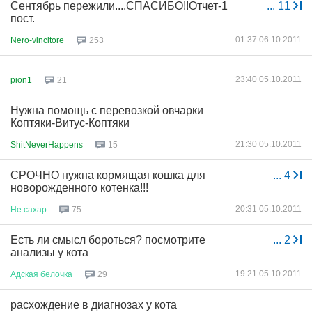
Сентябрь пережили....СПАСИБО!!Отчет-1
...
11
пост.
01:37 06.10.2011
Nero-vincitore
253
23:40 05.10.2011
pion1
21
Нужна помощь с перевозкой овчарки
Коптяки-Витус-Коптяки
21:30 05.10.2011
ShitNeverHappens
15
СРОЧНО нужна кормящая кошка для
...
4
новорожденного котенка!!!
20:31 05.10.2011
Не
сахар
75
Есть ли смысл бороться? посмотрите
...
2
анализы у кота
19:21 05.10.2011
Адская
белочка
29
расхождение в диагнозах у кота