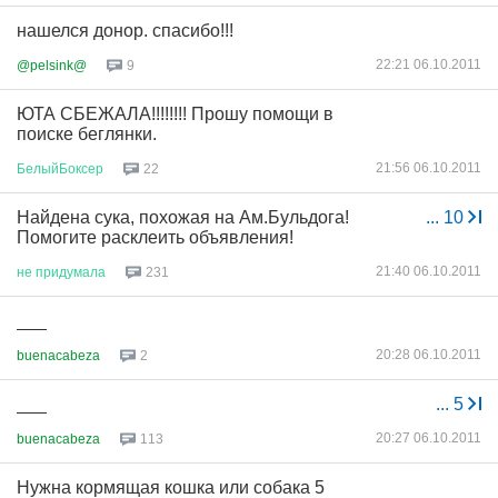
нашелся донор. спасибо!!!
22:21 06.10.2011
@pelsink@
9
ЮТА СБЕЖАЛА!!!!!!!! Прошу помощи в
поиске беглянки.
21:56 06.10.2011
БелыйБоксер
22
Найдена сука, похожая на Ам.Бульдога!
...
10
Помогите расклеить объявления!
21:40 06.10.2011
не
придумала
231
___
20:28 06.10.2011
buenacabeza
2
___
...
5
20:27 06.10.2011
buenacabeza
113
Нужна кормящая кошка или собака 5