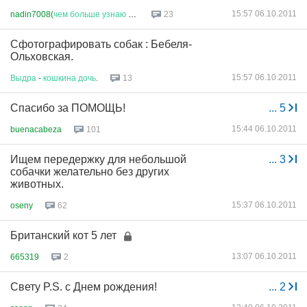
15:57 06.10.2011
nadin7008(
чем
больше
узнаю
люд
...
23
Сфотографировать собак : Бебеля-
Ольховская.
15:57 06.10.2011
Выдра
-
кошкина
дочь
.
13
Спасибо за ПОМОЩЬ!
...
5
15:44 06.10.2011
buenacabeza
101
Ищем передержку для небольшой
...
3
собачки желательно без других
животных.
15:37 06.10.2011
oseny
62
Британский кот 5 лет
13:07 06.10.2011
665319
2
Свету P.S. с Днем рождения!
...
2