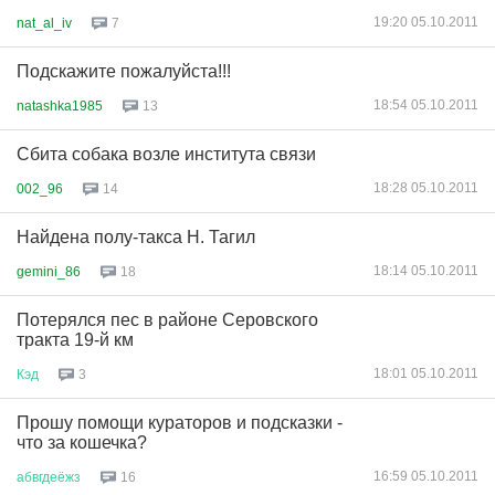
19:20 05.10.2011
nat_al_iv
7
Подскажите пожалуйста!!!
18:54 05.10.2011
natashka1985
13
Сбита собака возле института связи
18:28 05.10.2011
002_96
14
Найдена полу-такса Н. Тагил
18:14 05.10.2011
gemini_86
18
Потерялся пес в районе Серовского
тракта 19-й км
18:01 05.10.2011
Кэд
3
Прошу помощи кураторов и подсказки -
что за кошечка?
16:59 05.10.2011
абвгдеёжз
16