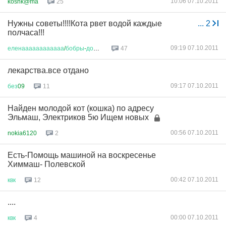
10:06 07.10.2011
koshk@ma
25
Нужны советы!!!!Кота рвет водой каждые
...
2
полчаса!!!
09:19 07.10.2011
еленаааааааааааа
/
бобры
-
добры
/
47
лекарства.все отдано
09:17 07.10.2011
без
09
11
Найден молодой кот (кошка) по адресу
Эльмаш, Электриков 5ю Ищем новых
00:56 07.10.2011
nokia6120
2
Есть-Помощь машиной на воскресенье
Химмаш- Полевской
00:42 07.10.2011
квк
12
....
00:00 07.10.2011
квк
4