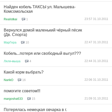
Найден кобель ТАКСЫ ул. Малышева-
Комсомольская
23:57 31.10.2011
Realistkai
1
Вернулся домой маленький чёрный пёсик
(Дв. Спорта)
22:47 31.10.2011
МарГера
10
Кобель...потеря или свободный выгул???
22:44 31.10.2011
Ляля
-
мыша
4
Какой корм выбрать?
22:06 31.10.2011
NarikO
16
помогите советом!!!
21:09 31.10.2011
margosha633
15
Потерялась немецкая овчарка в г.