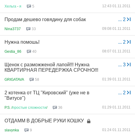
12:43 01.11.2011
Хельга
-
я
5
Продам дешево говядину для собак
...
2
09:08 01.11.2011
Nina3737
33
Нужна помошь!
...
2
08:07 01.11.2011
Gestia_86
40
Щенок с разможженой лапой!!! Нужна
...
3
КВАРТИРНАЯ ПЕРЕДЕРЖКА СРОЧНО!!!
01:39 01.11.2011
GRIGATAVA
58
2 котенка от ТЦ "Кировский" (уже не в
...
2
"Витусе")
01:29 01.11.2011
P.S. /
простые
сложности
/
36
ОТДАММ В ДОБРЫЕ РУКИ КОШКУ
01:24 01.11.2011
slavynka
9