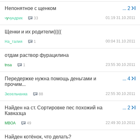
Непонятное с щенком
...
2
01:19 31.10.2011
ч
y
чундрик
33
Щенки и их родители(((((
00:04 31.10.2011
На
_
талия
1
отдам раствор фурацилина
23:55 30.10.2011
tnsa
1
Передержке нужна помощь деньгами и
...
4
прочим...
22:55 30.10.2011
Зюзельчанка
88
Найден на ст. Сортировке пес похожий на
...
2
Кавказца
22:49 30.10.2011
MBOA
49
Найден котёнок, что делать?