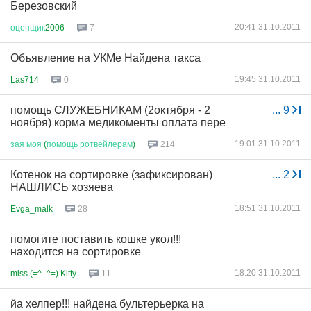
Березовский
20:41 31.10.2011
оценщик
2006
7
Объявление на УКМе Найдена такса
19:45 31.10.2011
Las714
0
помощь СЛУЖЕБНИКАМ (2октября - 2
...
9
ноября) корма медикоменты оплата пере
19:01 31.10.2011
зая
моя
(
помощь
ротвейлерам
)
214
Котенок на сортировке (зафиксирован)
...
2
НАШЛИСЬ хозяева
18:51 31.10.2011
Evga_malk
28
помогите поставить кошке укол!!!
находится на сортировке
18:20 31.10.2011
miss (=^_^=) Kitty
11
йа хелпер!!! найдена бультерьерка на