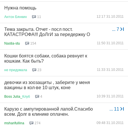
Нужна помощь
12:17 31.10.2011
Антон
Бянкин
11
Тема закрыта. Отчет - посл пост.
...
7
КАТАСТРОФА!!! ДоЛгИ за передержку О
11:50 31.10.2011
Nastia-stu
154
Кошки боятся собаки, собака ревнует к
кошкам. Как быть?
11:33 31.10.2011
не
придумала
23
девочки из зоозащиты , заберите у меня
вакцины в кол-ве 10 штук, коне
10:39 31.10.2011
Boss Julia_
Клуб
4
Карузо с ампутированной лапой.Спасибо
...
11
всем. Долг в клинике оплачен.
09:48 31.10.2011
msharifullina
274