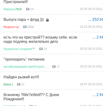
Пристроили!!!
22:35 30.10.2011
Марина
-7616
24
Выпуск пара + флуд )))
...
253
22:23 30.10.2011
Модератор
6300
есть что на пристрой?? возьму себе. если
...
2
надо подлечу. желательно дето
20:53 30.10.2011
Урурушное
создание
^^
33
"пропиарить" питомник
19:33 30.10.2011
КусокВзаимодействияПотребносте
...
17
Найден рыжий кот!!!
18:47 30.10.2011
Elena )
21
Ксюнечку ?We?eWolf?? С Днем
...
2
Рождения!!!