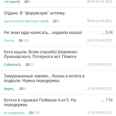
09:42 21.04.2012
А
ni (sannit)
6
Отдано. В "форумскую" аптечку..
09:40 21.04.2012
Ад
на
колесах
(
вестерн
такой
)
9
Не знаю куда написать... надоела кошка!
...
5
00:15 21.04.2012
Тополь
120
Кота нашли. Всем спасибо) Шевченко-
Луначарского. Потерялся кот. Помоги
23:53 20.04.2012
Catherine11
21
Замурованные заживо... Кошка и котята в
подвале. Нужна передержка.
21:40 20.04.2012
Bagira_
8
Котята в гаражах! Поймали 4 из 5. На
...
7
передержке.
21:35 20.04.2012
не
придумала
158