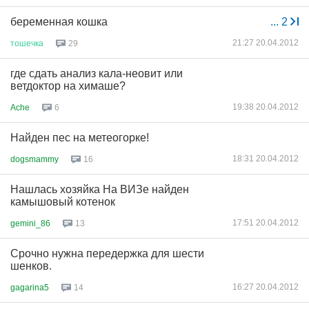
беременная кошка
...
2
21:27 20.04.2012
тошечка
29
где сдать анализ кала-неовит или
ветдоктор на химаше?
19:38 20.04.2012
Ache
6
Найден пес на метеогорке!
18:31 20.04.2012
dogsmammy
16
Нашлась хозяйка На ВИЗе найден
камышовый котенок
17:51 20.04.2012
gemini_86
13
Срочно нужна передержка для шести
шенков.
16:27 20.04.2012
gagarina5
14