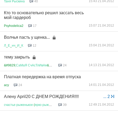
15:43 21.04.2012
Таня
Рыскина
40
Кто то основательно решил зассать весь
мой гардероб
15:07 21.04.2012
Psyhodelica2
17
Волчья пасть у щенка...
15:04 21.04.2012
Л
_
Е
_
нч
_
И
_
К
12
тему закрыть
14:13 21.04.2012
&#9829;
СаМаЯ
СчАсТлИвАя
&#9829;
24
Платная передержка на время отпуска
14:01 21.04.2012
acy
24
Алену April20 С ДНЕМ РОЖДЕНИЯ!!!!
...
2
12:49 21.04.2012
счастье
рыженькое
(
ярко
рыжее
)...
39