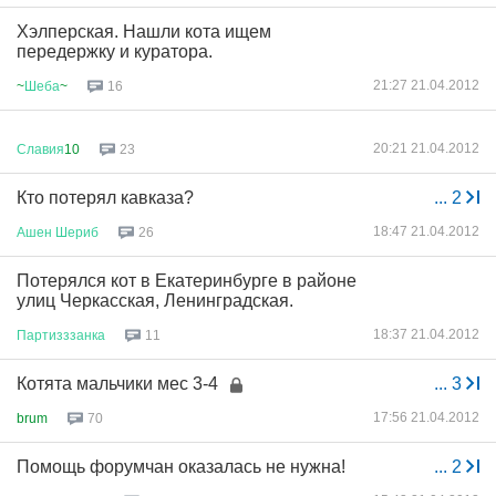
Хэлперская. Нашли кота ищем
передержку и куратора.
21:27 21.04.2012
~
Шеба
~
16
20:21 21.04.2012
Славия
10
23
Кто потерял кавказа?
...
2
18:47 21.04.2012
Ашен
Шериб
26
Потерялся кот в Екатеринбурге в районе
улиц Черкасская, Ленинградская.
18:37 21.04.2012
Партизззанка
11
Котята мальчики мес 3-4
...
3
17:56 21.04.2012
brum
70
Помощь форумчан оказалась не нужна!
...
2