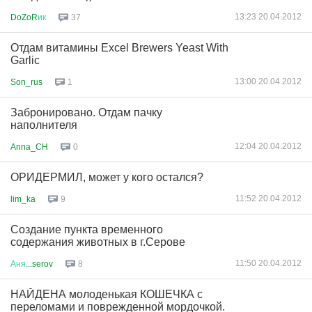
13:23 20.04.2012
DoZoR
ик
37
Отдам витамины Excel Brewers Yeast With
Garlic
13:00 20.04.2012
Son_rus
1
Забронировано. Отдам пачку
наполнителя
12:04 20.04.2012
Anna_CH
0
ОРИДЕРМИЛ, может у кого остался?
11:52 20.04.2012
lim_ka
9
Создание пункта временного
содержания животных в г.Серове
11:50 20.04.2012
Аня
...serov
8
НАЙДЕНА молоденькая КОШЕЧКА с
переломами и поврежденной мордочкой.