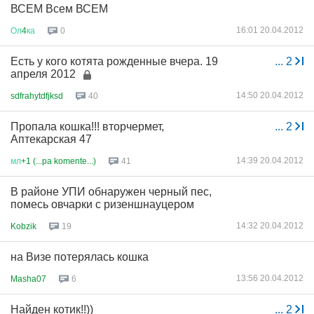
ВСЕМ Всем ВСЕМ
16:01 20.04.2012
Ол
4
ка
0
Есть у кого котята рожденные вчера. 19
...
2
апреля 2012
14:50 20.04.2012
sdfrahytdfjksd
40
Пропала кошка!!! вторчермет,
...
2
Аптекарская 47
14:39 20.04.2012
мл
+1 (...pa komente...)
41
В районе УПИ обнаружен черный пес,
помесь овчарки с ризеншнауцером
14:32 20.04.2012
Kobzik
19
на Визе потерялась кошка
13:56 20.04.2012
Masha07
6
Найден котик!!))
...
2