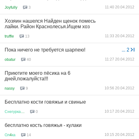
11:40 20.04.2012
Joyfully
3
Хозяин нашелся Найден щенок помесь
лайки. Район Краснолесья.Ищем хоз
11:33 20.04.2012
truffle
13
Пока ничего не требуется шарпею!
...
2
11:27 20.04.2012
obatur
40
Приютите моего пёсика на 6
дней,пожалуйста!!!
10:56 20.04.2012
nassy
9
Бесплатно кости говяжьи и свиные
10:17 20.04.2012
Снегурка
....
0
бесплатно кость говяжья - кулаки
10:15 20.04.2012
Ол
4
ка
14