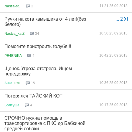
11:21 25.09.2013
Nastia-stu
2
Ручки на кота камышика от 4 лет!(без
...
2
белого)
10:50 25.09.2013
Nastya_katZ
34
Помогите пристроить голубя!!!
10:42 25.09.2013
PE4ENiKA
4
Щенок. Угроза отстрела. Ищем
передержку
10:36 25.09.2013
Анка
_usu
15
Потерялся ТАЙСКИЙ КОТ
10:17 25.09.2013
Болтуша
4
СРОЧНО нужна помощь в
транспортировке с ПКС до Бабкиной
средней собаки