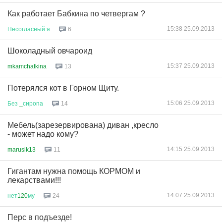
Как работает Бабкина по четвергам ?
15:38 25.09.2013
Несогласный
я
6
Шоколадный овчароид
15:37 25.09.2013
mkamchatkina
13
Потерялся кот в Горном Щиту.
15:06 25.09.2013
Без
_
сиропа
14
Мебель(зарезервирована) диван ,кресло
- может надо кому?
14:15 25.09.2013
marusik13
11
Гигантам нужна помощь КОРМОМ и
лекарствами!!!
14:07 25.09.2013
нет
120
му
24
Перс в подъезде!