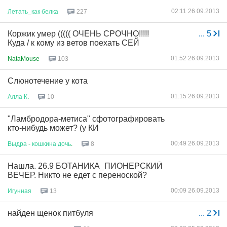
02:11 26.09.2013
Летать
_
как
белка
227
Коржик умер ((((( ОЧЕНЬ СРОЧНО!!!!!
...
5
Куда / к кому из ветов поехать СЕЙ
01:52 26.09.2013
NataMouse
103
Слюнотечение у кота
01:15 26.09.2013
Алла
К
.
10
"Ламбродора-метиса" сфотографировать
кто-нибудь может? (у КИ
00:49 26.09.2013
Выдра
-
кошкина
дочь
.
8
Нашла. 26.9 БОТАНИКА_ПИОНЕРСКИЙ
ВЕЧЕР. Никто не едет с переноской?
00:09 26.09.2013
Игунная
13
найден щенок питбуля
...
2