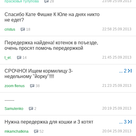
23:08 25.09.2013
прасковья
тулупова
28
Спасибо Кате Фишке К Юле на днях никто
не едет?
22:58 25.09.2013
cristus
18
Передержка найдена! котенок в поъезде,
очень просят помочь передержкой
21:45 25.09.2013
t_el.
14
СРОЧНО! Ищем кормилицу 3-
...
2
недельному "йорку"!!!!
21:23 25.09.2013
zoom flenus
38
........
20:19 25.09.2013
Samulenko
2
Нужна передержка для кошки и 3 котят
...
3
20:04 25.09.2013
mkamchatkina
52