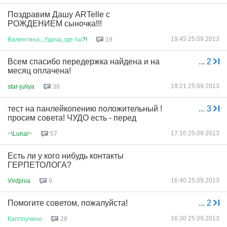
Поздравим Дашу ARTelle с
РОЖДЕНИЕМ сыночка!!!
19:45 25.09.2013
Валентина
...
Удача
,
где
ты
?!
19
Всем спасибо передержка найдена и на
...
2
месяц оплачена!
19:21 25.09.2013
star-juliya
38
тест на панлейкопению положительный !
...
3
просим совета! ЧУДО есть - перед
17:16 25.09.2013
~\Luna/~
57
Есть ли у кого нибудь контакты
ГЕРПЕТОЛОГА?
16:40 25.09.2013
Virdjinia
9
Помогите советом, пожалуйста!
...
2
16:30 25.09.2013
Капппучино
28