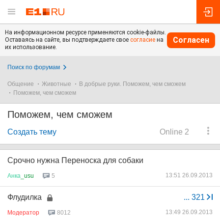
На информационном ресурсе применяются cookie-файлы.
Согласен
Оставаясь на сайте, вы подтверждаете свое
согласие
на
их использование.
Поиск по форумам
Общение
Животные
В добрые руки. Поможем, чем сможем
Поможем, чем сможем
Поможем, чем сможем
Создать тему
Online 2
Срочно нужна Переноска для собаки
13:51 26.09.2013
Анка
_usu
5
Флудилка
...
321
13:49 26.09.2013
Модератор
8012