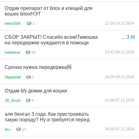
Отдам препарат от блох и клещей для
кошек блохНЭТ
12:18 10.11.2024
mim1504.
2
СБОР ЗАКРЫТ! Спасибо всем!Тимошка
...
3
на передержке нуждается в помощи
23:43 09.11.2024
natalieva
55
Срочно нужна передержка🆘
18:29 09.11.2024
Olgamrsk
1
Отдам б/у домик для кошки
21:08 07.11.2024
JD_focus
4
аля бенгал 3 года. Как пристраивать
такую породу? Ну и требуется перед
20:30 07.11.2024
le
ш
14