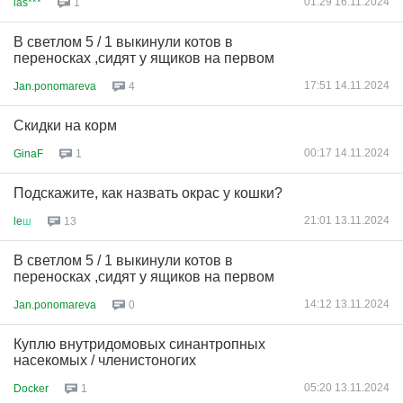
01:29 16.11.2024
ias***
1
В светлом 5 / 1 выкинули котов в
переносках ,сидят у ящиков на первом
17:51 14.11.2024
Jan.ponomareva
4
Скидки на корм
00:17 14.11.2024
GinaF
1
Подскажите, как назвать окрас у кошки?
21:01 13.11.2024
le
ш
13
В светлом 5 / 1 выкинули котов в
переносках ,сидят у ящиков на первом
14:12 13.11.2024
Jan.ponomareva
0
Куплю внутридомовых синантропных
насекомых / членистоногих
05:20 13.11.2024
Docker
1