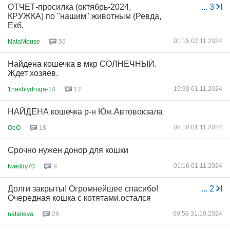
ОТЧЕТ-просилка (октябрь-2024,
...
3
КРУЖКА) по "нашим" животным (Ревда,
Екб,
01:15 02.11.2024
NataMouse
59
Найдена кошечка в мкр СОЛНЕЧНЫЙ.
Ждет хозяев.
19:30 01.11.2024
1nashlydruga-14
12
НАЙДЕНА кошечка р-н Юж.Автовокзала
08:10 01.11.2024
OeO
18
Срочно нужен донор для кошки
01:16 01.11.2024
tweddy70
9
Долги закрыты! Огромнейшее спасибо!
...
2
Очередная кошка с котятами.остался
00:58 31.10.2024
natalieva
28