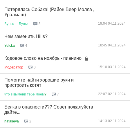
Потерялась Собака! (Район Веер Молла ,
Уралмаш)
19:04 04.11.2024
Бульк
….
Бульк
3
Чем заменить Hills?
18:45 04.11.2024
Yulcka
4
Кодовое слово на ноябрь - пианино
15:10 03.11.2024
Модератор
0
Помогите найти хорошие руки и
пристроить котят
22:07 02.11.2024
что
в
вымени
тебе
моем
?
7
Белка в опасности??? Совет пожалуйста
дайте...
14:13 02.11.2024
natalieva
2