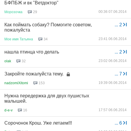
БФПБЖ и вк "Ветдоктор"
00:36 07.06.2014
Морозочка
29
Как поймать собаку? Помогите советом,
...
2
пожалуйста
23:41 06.06.2014
Мое
имя
Татьяна
34
нашла птинца что делать
...
2
23:02 06.06.2014
olak
32
Закройте пожалуйста тему.
...
7
19:39 06.06.2014
nadzomiXitomi
153
Нужна передержка для двух пушистых
малышей.
17:57 06.06.2014
d-e-v
16
Сорочонок Крош. Уже летаем!!!
...
6