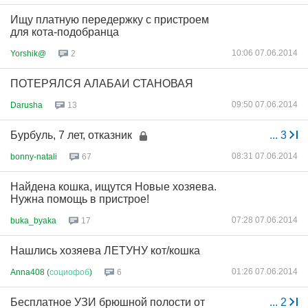
Ищу платную передержку с пристроем
для кота-подобранца
10:06 07.06.2014
Yorshik@
2
ПОТЕРЯЛСЯ АЛАБАИ СТАНОВАЯ
09:50 07.06.2014
Darusha
13
Бурбуль, 7 лет, отказник
...
3
08:31 07.06.2014
bonny-natali
67
Найдена кошка, ищутся Новые хозяева.
Нужна помощь в пристрое!
07:28 07.06.2014
buka_byaka
17
Нашлись хозяева ЛЕТУНУ кот/кошка
01:26 07.06.2014
Anna408 (
социофоб
)
6
Бесплатное УЗИ брюшной полости от
...
2