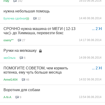
16:03 06.06.2014
Paty
142
нужна небольшая помощь
14:46 06.06.2014
Булочка
сдобная
)))
12
СРОЧНО нужна машина от МЕГИ ( 12-13
...
2
час)- до Химмаша, перевезти бокс
14:17 06.06.2014
oseny**
27
Ручки на мелкашку
14:09 06.06.2014
экоОльга
6
ПОМОГИТЕ СОВЕТОМ, чем кормить
...
2
котенка, ему чуть больше месяца
14:02 06.06.2014
Annet1404
46
Воротник для собаки
13:54 06.06.2014
A-N-A
9