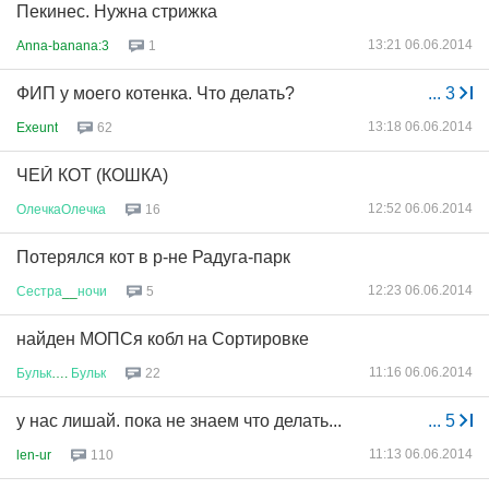
Пекинес. Нужна стрижка
13:21 06.06.2014
Anna-banana:3
1
ФИП у моего котенка. Что делать?
...
3
13:18 06.06.2014
Exeunt
62
ЧЕЙ КОТ (КОШКА)
12:52 06.06.2014
ОлечкаОлечка
16
Потерялся кот в р-не Радуга-парк
12:23 06.06.2014
Сестра
__
ночи
5
найден МОПСя кобл на Сортировке
11:16 06.06.2014
Бульк
….
Бульк
22
у нас лишай. пока не знаем что делать...
...
5
11:13 06.06.2014
len-ur
110