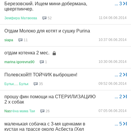
Березовский. Ищем мини-добермана,
...
3
цвергпинчер.
11:04 06.06.2014
Земфира
Матвеева
52
Отдам Молоко для котят и сушку Purina
10:37 06.06.2014
siapa
11
отдам котенка 2 мес.
10:30 06.06.2014
marina igorevna90
1
Полевской!!! ТОЙЧИК выброшен!
...
2
09:52 06.06.2014
Бульк
….
Бульк
35
прошу фин помощи на СТЕРИЛИЗАЦИЮ
...
2
2 х собак
07:05 06.06.2014
Nas
тёна
мама
Таи
26
маленькая собачка с 3-мя щенками в
...
5
кустах на трассе около Асбеста (Хел