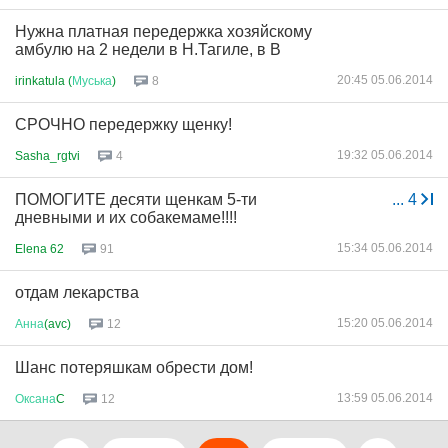
Нужна платная передержка хозяйскому
амбулю на 2 недели в Н.Тагиле, в В
20:45 05.06.2014
irinkatula (
Муська
)
8
СРОЧНО передержку щенку!
19:32 05.06.2014
Sasha_rgtvi
4
ПОМОГИТЕ десяти щенкам 5-ти
...
4
дневными и их собакемаме!!!!
15:34 05.06.2014
Elena 62
91
отдам лекарства
15:20 05.06.2014
Анна
(avc)
12
Шанс потеряшкам обрести дом!
13:59 05.06.2014
Оксана
C
12