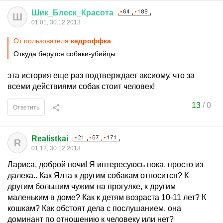
Шик
_
Блеск
_
Красота
Ш
01:01, 30.12.2013
От пользователя
кедроффка
Откуда берутся собаки-убийцы...
эта история еще раз подтверждает аксиому, что за
всеми действиями собак стоит человек!
13
/
0
Ответить
Realistkai
R
01:12, 30.12.2013
Лариса, доброй ночи! Я интересуюсь пока, просто из
далека.. Как Ялта к другим собакам относится? К
другим большим чужим на прогулке, к другим
маленьким в доме? Как к детям возраста 10-11 лет? К
кошкам? Как обстоят дела с послушанием, она
доминант по отношению к человеку или нет?