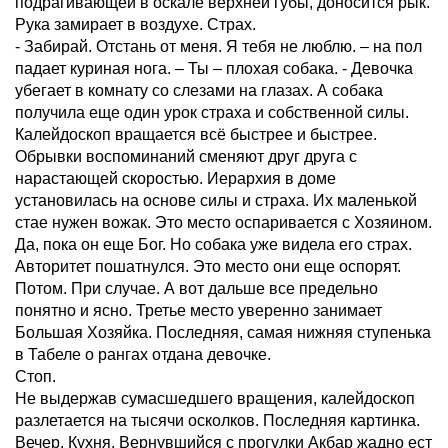
подрагивающей в оскале верхней губы, доносится рык.
Рука замирает в воздухе. Страх.
- Забирай. Отстань от меня. Я тебя не люблю. – на пол
падает куриная нога. – Ты – плохая собака. - Девочка
убегает в комнату со слезами на глазах. А собака
получила еще один урок страха и собственной силы.
Калейдоскоп вращается всё быстрее и быстрее.
Обрывки воспоминаний сменяют друг друга с
нарастающей скоростью. Иерархия в доме
установилась на основе силы и страха. Их маленькой
стае нужен вожак. Это место оспаривается с Хозяином.
Да, пока он еще Бог. Но собака уже видела его страх.
Авторитет пошатнулся. Это место они еще оспорят.
Потом. При случае. А вот дальше все предельно
понятно и ясно. Третье место уверенно занимает
Большая Хозяйка. Последняя, самая нижняя ступенька
в Табеле о рангах отдана девочке.
Стоп.
Не выдержав сумасшедшего вращения, калейдоскоп
разлетается на тысячи осколков. Последняя картинка.
Вечер. Кухня. Вернувшийся с прогулки Акбар жадно ест