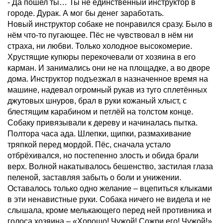
- Да пошел ты… Ты не единственный инструктор в
городе. Дурак. А мог бы денег заработать.
Новый инструктор собаке не понравился сразу. Было в
нём что-то пугающее. Пёс не чувствовал в нём ни
страха, ни любви. Только холодное высокомерие.
Хрустящие купюры перекочевали от хозяина в его
карман. И занимались они не на площадке, а во дворе
дома. Инструктор подъезжал в назначенное время на
машине, надевал огромный рукав из туго сплетённых
джутовых шнуров, брал в руки кожаный хлыст, с
блестящим карабином и петлёй на толстом конце.
Собаку привязывали к дереву и начиналась пытка.
Полтора часа ада. Шлепки, щипки, размахивание
тряпкой перед мордой. Пёс, сначала устало
отбрёхивался, но постепенно злость и обида брали
верх. Волной накатывалось бешенство, застилая глаза
пеленой, заставляя забыть о боли и унижении.
Оставалось только одно желание – вцепиться клыками
в эти ненавистные руки. Собака ничего не видела и не
слышала, кроме мелькающего перед ней противника и
голоса хозяина – «Хорошо! Чужой! Сожри его! Чужой!»