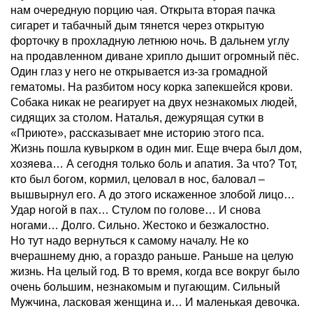
нам очередную порцию чая. Открыта вторая пачка
сигарет и табачный дым тянется через открытую
форточку в прохладную летнюю ночь. В дальнем углу
на продавленном диване хрипло дышит огромный пёс.
Один глаз у него не открывается из-за громадной
гематомы. На разбитом носу корка запекшейся крови.
Собака никак не реагирует на двух незнакомых людей,
сидящих за столом. Наталья, дежурящая сутки в
«Приюте», рассказывает мне историю этого пса.
Жизнь пошла кувырком в один миг. Еще вчера был дом,
хозяева… А сегодня только боль и апатия. За что? Тот,
кто был богом, кормил, целовал в нос, баловал –
вышвырнул его. А до этого искаженное злобой лицо…
Удар ногой в пах… Стулом по голове… И снова
ногами… Долго. Сильно. Жестоко и безжалостно.
Но тут надо вернуться к самому началу. Не ко
вчерашнему дню, а гораздо раньше. Раньше на целую
жизнь. На целый год. В то время, когда все вокруг было
очень большим, незнакомым и пугающим. Сильный
Мужчина, ласковая женщина и… И маленькая девочка.