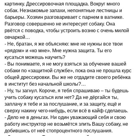
картинку. Дрессировочная площадка. Вокруг много
собак. Незнакомые запахи, непонятные лестницы и
барьеры. Хозяин разговаривает с парнем в ватнике.
Разговор совершенно не интересует собаку. Она
рвётся с поводка, чтобы устроить возню с очень милой
овчаркой…
- Не, братан, я же объясняю: мне не нужны все твои
«рядом» и «ко мне». Мне нужна защита. Ты его
кусаться можешь научить?
- Вы понимаете, я не могу взяться за обучение вашей
собаки по «защитной службе», пока она не прошла курс
общей дрессировки. Вы же не отдадите своего ребёнка
в институт без начальной школы?…
- Ну, ты загнул. Короче, я тебя спрашиваю – ты будешь
учить собаку кусаться или нет? Да не дёргайся ты,
заплачу я тебе и за послушание, и за защиту, ещё и
сверху накину чего-нибудь, если всё в кайф сделаешь.
- Дело не в деньгах. Ни один уважающий себя и свою
работу инструктор не возьмётся злить Вашу собаку, не
добившись от неё стопроцентного послушания.