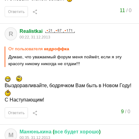
11
/
0
Ответить
Realistkai
R
00:22, 31.12.2013
От пользователя
кедроффка
Думаю, что уважаемый форум меня поймёт, если я эту
красоту никому никогда не отдам!!!
Выздоравливайте, бодрячком Вам быть в Новом Году!
С Наступающим!
9
/
0
Ответить
Манюнькина
(
все
будет
хорошо
)
М
00:35, 31.12.2013