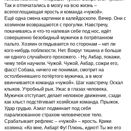
Так и отпечатались в мозгу на всю жизнь –
всепоглощающая ярость и команда «чужой».
Ещё одна смена картинки в калейдоскопе. Вечер. Они с
хозяином возвращаются с прогулки. Навстречу,
покачиваясь и что-то напевая себе под нос, идёт
совершенно безобидный мужичок в потрёпанном
пальто. Хозяин оглядывается по сторонам – нет ли
кого-нибудь поблизости. Нет. Вокруг тишина и больше
ни одного случайного прохожего. - Ну, Акбар, покажи,
чему тебя научили. Чужой. Чужой, Акбар, сожри его,
фасс! Собака, ничего не понимая, смотрит на
остолбеневшего потёртого мужичка, а в мозг
ввинчивается команда «чужой». Шаг навстречу. Оскал
клыков. Утробный рык. Ужас в глазах человека.
Мужичок отступает, делает неловкое движение, сзади
как хлыст подстёгивает хозяйская команда. Прыжок.
Удар грудью. Азиат подминает под себя
парализованное страхом человеческое тело.
Срабатывает рефлекс – «чужой» – ярость. Крики
хозяина: «Ко мне, Акбар! Фу! Плюнь, идиот! Ты же его