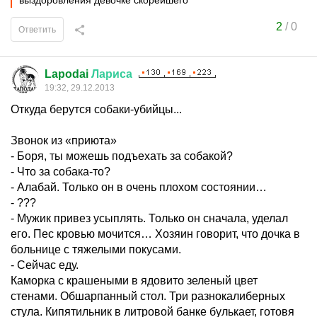
выздоровления девочке скорейшего
2
/
0
Ответить
Lapodai
Лариса
19:32, 29.12.2013
Откуда берутся собаки-убийцы...
Звонок из «приюта»
- Боря, ты можешь подъехать за собакой?
- Что за собака-то?
- Алабай. Только он в очень плохом состоянии…
- ???
- Мужик привез усыплять. Только он сначала, уделал
его. Пес кровью мочится… Хозяин говорит, что дочка в
больнице с тяжелыми покусами.
- Сейчас еду.
Каморка с крашеными в ядовито зеленый цвет
стенами. Обшарпанный стол. Три разнокалиберных
стула. Кипятильник в литровой банке булькает, готовя