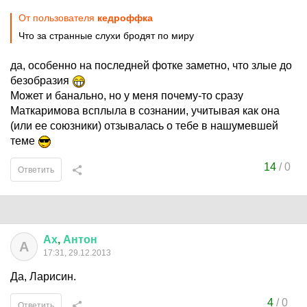
От пользователя
кедроффка
Что за странные слухи бродят по миру
да, особенно на последней фотке заметно, что злые до
безобразия
Может и банально, но у меня почему-то сразу
Маткаримова всплыла в сознании, учитывая как она
(или ее союзники) отзывалась о тебе в нашумевшей
теме
14
/
0
Ответить
Ах
,
Антон
А
17:31, 29.12.2013
Да, Ларисин.
4
/
0
Ответить