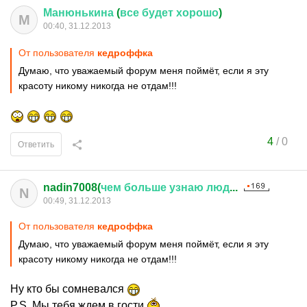
Манюнькина
(
все
будет
хорошо
)
М
00:40, 31.12.2013
От пользователя
кедроффка
Думаю, что уважаемый форум меня поймёт, если я эту
красоту никому никогда не отдам!!!
4
/
0
Ответить
nadin7008(
чем
больше
узнаю
люд
...
N
00:49, 31.12.2013
От пользователя
кедроффка
Думаю, что уважаемый форум меня поймёт, если я эту
красоту никому никогда не отдам!!!
Ну кто бы сомневался
P.S. Мы тебя ждем в гости