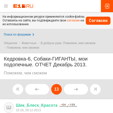
На информационном ресурсе применяются cookie-файлы.
Согласен
Оставаясь на сайте, вы подтверждаете свое
согласие
на
их использование.
Поиск по форумам
Общение
Животные
В добрые руки. Поможем, чем сможем
Поможем, чем сможем
Кедровка-6, Собаки-ГИГАНТЫ, мои
подопечные. ОТЧЕТ Декабрь 2013.
Поможем, чем сможем
13
Шик
_
Блеск
_
Красота
Ш
15:16, 29.12.2013