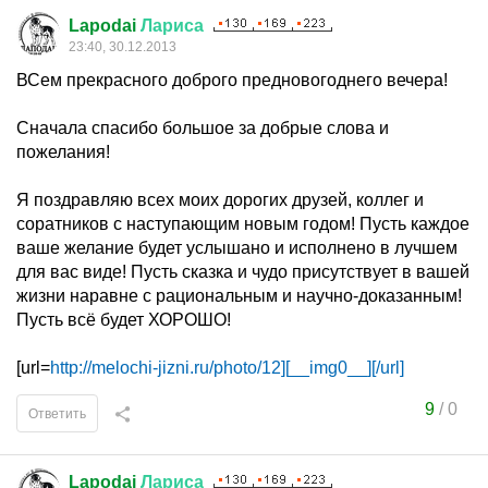
Lapodai
Лариса
23:40, 30.12.2013
ВСем прекрасного доброго предновогоднего вечера!
Сначала спасибо большое за добрые слова и
пожелания!
Я поздравляю всех моих дорогих друзей, коллег и
соратников с наступающим новым годом! Пусть каждое
ваше желание будет услышано и исполнено в лучшем
для вас виде! Пусть сказка и чудо присутствует в вашей
жизни наравне с рациональным и научно-доказанным!
Пусть всё будет ХОРОШО!
[url=
http://melochi-jizni.ru/photo/12][__img0__][/url]
9
/
0
Ответить
Lapodai
Лариса