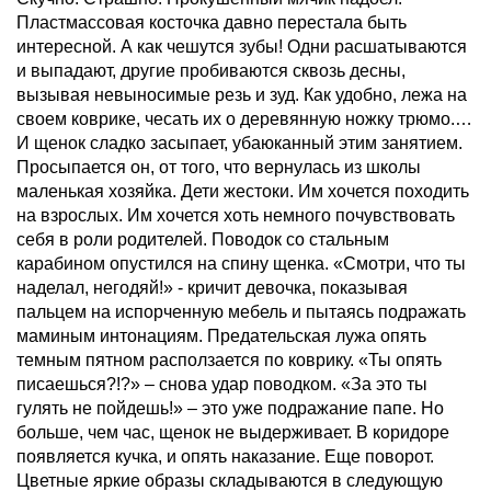
Пластмассовая косточка давно перестала быть
интересной. А как чешутся зубы! Одни расшатываются
и выпадают, другие пробиваются сквозь десны,
вызывая невыносимые резь и зуд. Как удобно, лежа на
своем коврике, чесать их о деревянную ножку трюмо.…
И щенок сладко засыпает, убаюканный этим занятием.
Просыпается он, от того, что вернулась из школы
маленькая хозяйка. Дети жестоки. Им хочется походить
на взрослых. Им хочется хоть немного почувствовать
себя в роли родителей. Поводок со стальным
карабином опустился на спину щенка. «Смотри, что ты
наделал, негодяй!» - кричит девочка, показывая
пальцем на испорченную мебель и пытаясь подражать
маминым интонациям. Предательская лужа опять
темным пятном расползается по коврику. «Ты опять
писаешься?!?» – снова удар поводком. «За это ты
гулять не пойдешь!» – это уже подражание папе. Но
больше, чем час, щенок не выдерживает. В коридоре
появляется кучка, и опять наказание. Еще поворот.
Цветные яркие образы складываются в следующую