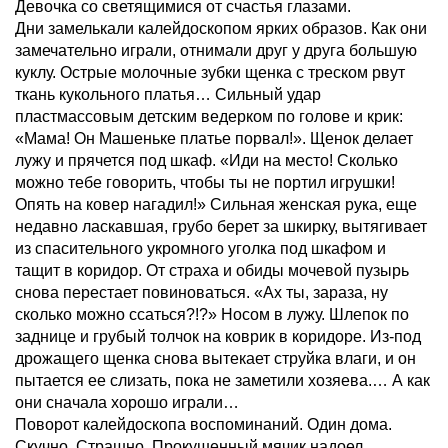
Девочка со светящимися от счастья глазами.
Дни замелькали калейдоскопом ярких образов. Как они
замечательно играли, отнимали друг у друга большую
куклу. Острые молочные зубки щенка с треском рвут
ткань кукольного платья… Сильный удар
пластмассовым детским ведерком по голове и крик:
«Мама! Он Машеньке платье порвал!». Щенок делает
лужу и прячется под шкаф. «Иди на место! Сколько
можно тебе говорить, чтобы ты не портил игрушки!
Опять на ковер нагадил!» Сильная женская рука, еще
недавно ласкавшая, грубо берет за шкирку, вытягивает
из спасительного укромного уголка под шкафом и
тащит в коридор. От страха и обиды мочевой пузырь
снова перестает повиноваться. «Ах ты, зараза, ну
сколько можно ссаться?!?» Носом в лужу. Шлепок по
заднице и грубый толчок на коврик в коридоре. Из-под
дрожащего щенка снова вытекает струйка влаги, и он
пытается ее слизать, пока не заметили хозяева.… А как
они сначала хорошо играли…
Поворот калейдоскопа воспоминаний. Один дома.
Скучно. Страшно. Прокушенный мячик надоел.