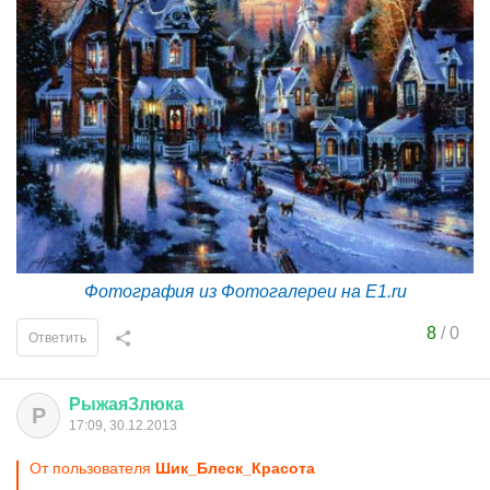
Фотография из Фотогалереи на E1.ru
8
/
0
Ответить
РыжаяЗлюка
Р
17:09, 30.12.2013
От пользователя
Шик_Блеск_Красота