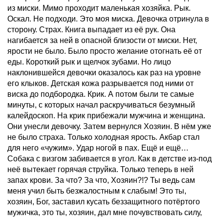
из миски. Мимо проходит маленькая хозяйка. Рык.
Оскал. Не подходи. Это моя миска. Девочка отринула в
сторону. Страх. Книга выпадает из её рук. Она
нагибается за ней в опасной близости от миски. Нет,
ярости не было. Было просто желание отогнать её от
еды. Короткий рык и щелчок зубами. Но лицо
наклонившейся девочки оказалось как раз на уровне
его клыков. Детская кожа разрывается под ними от
виска до подбородка. Крик. А потом были те самые
минуты, с которых начал раскручиваться безумный
калейдоскоп. На крик прибежали мужчина и женщина.
Они унесли девочку. Затем вернулся Хозяин. В нём уже
не было страха. Только холодная ярость. Акбар стал
для него «чужим». Удар ногой в пах. Ещё и ещё…
Собака с визгом забивается в угол. Как в детстве из-под
неё вытекает горячая струйка. Только теперь в ней
запах крови. За что? За что, Хозяин?!? Ты ведь сам
меня учил быть безжалостным к слабым! Это ты,
хозяин, Бог, заставил кусать беззащитного потёртого
мужичка, это ты, хозяин, дал мне почувствовать силу,