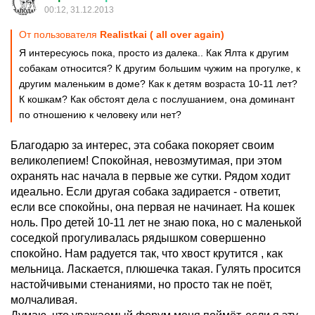
00:12, 31.12.2013
От пользователя
Realistkai ( all over again)
Я интересуюсь пока, просто из далека.. Как Ялта к другим
собакам относится? К другим большим чужим на прогулке, к
другим маленьким в доме? Как к детям возраста 10-11 лет?
К кошкам? Как обстоят дела с послушанием, она доминант
по отношению к человеку или нет?
Благодарю за интерес, эта собака покоряет своим
великолепием! Спокойная, невозмутимая, при этом
охранять нас начала в первые же сутки. Рядом ходит
идеально. Если другая собака задирается - ответит,
если все спокойны, она первая не начинает. На кошек
ноль. Про детей 10-11 лет не знаю пока, но с маленькой
соседкой прогуливалась рядышком совершенно
спокойно. Нам радуется так, что хвост крутится , как
мельница. Ласкается, плюшечка такая. Гулять просится
настойчивыми стенаниями, но просто так не поёт,
молчаливая.