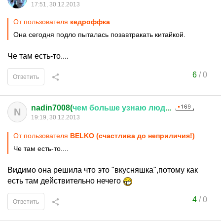
17:51, 30.12.2013
От пользователя
кедроффка
Она сегодня подло пыталась позавтракать китайкой.
Че там есть-то....
6
/
0
Ответить
nadin7008(
чем
больше
узнаю
люд
...
N
19:19, 30.12.2013
От пользователя
BELKO (счастлива до неприличия!)
Че там есть-то....
Видимо она решила что это "вкусняшка",потому как
есть там действительно нечего
4
/
0
Ответить