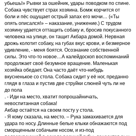
убьешь!» Рывки за ошейник, удары поводком по спине.
Собака чувствует страх хозяина. Бомж корчится от
боли и пёс ощущает острый запах его мочи… («Ты
опять описался!» – наказание, унижение.) С трудом
хозяину удается оттащить собаку и, бросив покусанного
человека на улице, он тащит Акбара домой. Нервная
дрожь колотит собаку, на губах вкус крови, и безмерное
удивление, - меня боятся. Осознание собственной
силы. Это что-то новое…А калейдоскоп воспоминаний
продолжает своё безумное вращение. Маленькая
хозяйка обедает. Она часто даёт что-нибудь
вкусненькое со стола. Собака сидит у её ног, преданно
глядя в глаза и пустив две струйки слюней чуть ли не
до пола
. - Иди на место, хватит попрошайничать,
невоспитанная собака!
Акбар остаётся на своем посту у стола.
- Я кому сказала, на место. – Рука замахивается для
удара по носу. Длинные белые клыки обнажаются под
сморщенным собачьим носом, и из-под