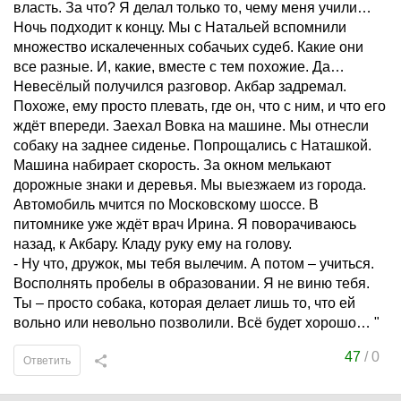
власть. За что? Я делал только то, чему меня учили…
Ночь подходит к концу. Мы с Натальей вспомнили
множество искалеченных собачьих судеб. Какие они
все разные. И, какие, вместе с тем похожие. Да…
Невесёлый получился разговор. Акбар задремал.
Похоже, ему просто плевать, где он, что с ним, и что его
ждёт впереди. Заехал Вовка на машине. Мы отнесли
собаку на заднее сиденье. Попрощались с Наташкой.
Машина набирает скорость. За окном мелькают
дорожные знаки и деревья. Мы выезжаем из города.
Автомобиль мчится по Московскому шоссе. В
питомнике уже ждёт врач Ирина. Я поворачиваюсь
назад, к Акбару. Кладу руку ему на голову.
- Ну что, дружок, мы тебя вылечим. А потом – учиться.
Восполнять пробелы в образовании. Я не виню тебя.
Ты – просто собака, которая делает лишь то, что ей
вольно или невольно позволили. Всё будет хорошо… "
47
/
0
Ответить