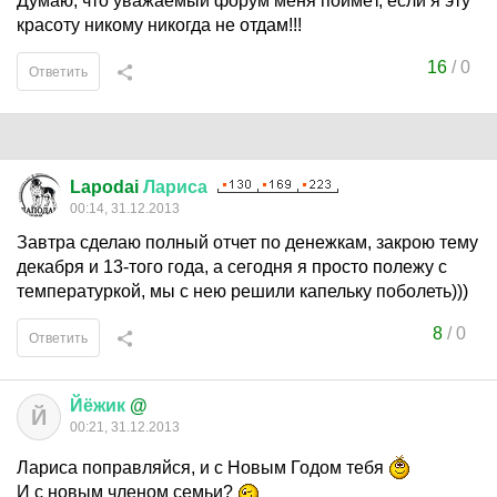
Думаю, что уважаемый форум меня поймёт, если я эту
красоту никому никогда не отдам!!!
16
/
0
Ответить
Lapodai
Лариса
00:14, 31.12.2013
Завтра сделаю полный отчет по денежкам, закрою тему
декабря и 13-того года, а сегодня я просто полежу с
температуркой, мы с нею решили капельку поболеть)))
8
/
0
Ответить
Йёжик
@
Й
00:21, 31.12.2013
Лариса поправляйся, и с Новым Годом тебя
И с новым членом семьи?