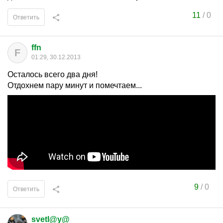
11
/
0
Ответить
ffn
F
01:29, 30.12.2013
Осталось всего два дня!
Отдохнем пару минут и помечтаем...
9
/
0
Ответить
svetl@y@