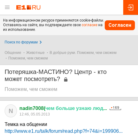
На информационном ресурсе применяются cookie-файлы.
Согласен
Оставаясь на сайте, вы подтверждаете свое
согласие
на
их использование.
Поиск по форумам
Общение
Животные
В добрые руки. Поможем, чем сможем
Поможем, чем сможем
Потеряшка-МАСТИНО? Центр - кто
может посмотреть?
Поможем, чем сможем
nadin7008(
чем
больше
узнаю
люд
...
N
12:46, 05.05.2013
Темка на общении
http://www.e1.ru/talk/forum/read.php?f=74&i=199906...