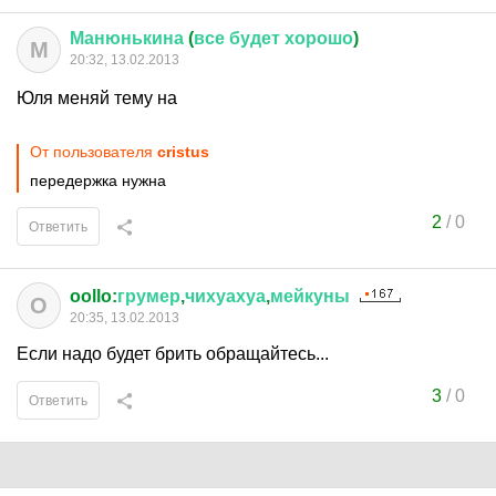
Манюнькина
(
все
будет
хорошо
)
М
20:32, 13.02.2013
Юля меняй тему на
От пользователя
cristus
передержка нужна
2
/
0
Ответить
oollo:
грумер
,
чихуахуа
,
мейкуны
O
20:35, 13.02.2013
Если надо будет брить обращайтесь...
3
/
0
Ответить