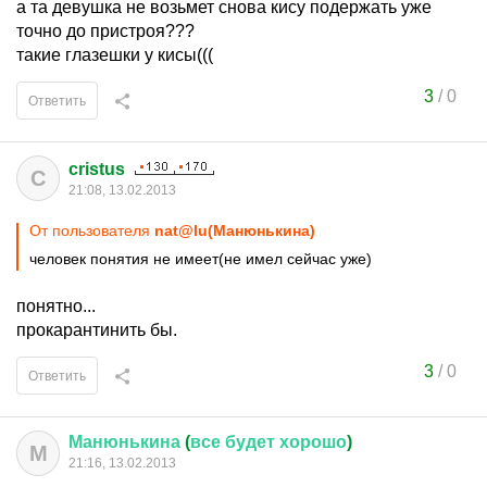
а та девушка не возьмет снова кису подержать уже
точно до пристроя???
такие глазешки у кисы(((
3
/
0
Ответить
cristus
C
21:08, 13.02.2013
От пользователя
nat@lu(Манюнькина)
человек понятия не имеет(не имел сейчас уже)
понятно...
прокарантинить бы.
3
/
0
Ответить
Манюнькина
(
все
будет
хорошо
)
М
21:16, 13.02.2013