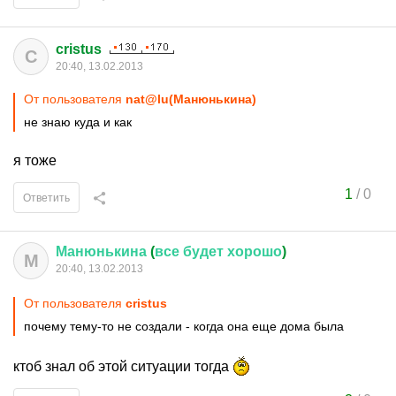
cristus
C
20:40, 13.02.2013
От пользователя
nat@lu(Манюнькина)
не знаю куда и как
я тоже
1
/
0
Ответить
Манюнькина
(
все
будет
хорошо
)
М
20:40, 13.02.2013
От пользователя
cristus
почему тему-то не создали - когда она еще дома была
ктоб знал об этой ситуации тогда