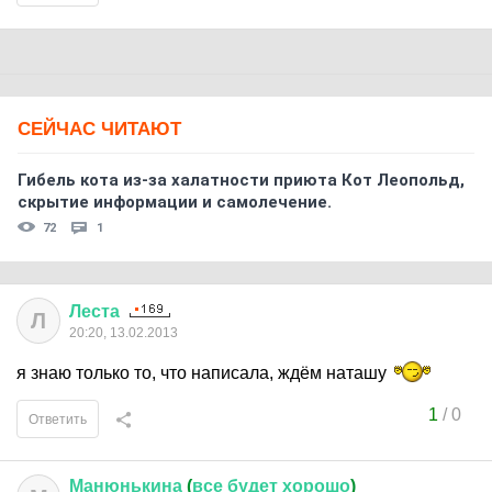
СЕЙЧАС ЧИТАЮТ
Гибель кота из-за халатности приюта Кот Леопольд,
скрытиe информации и самолечение.
72
1
Леста
Л
20:20, 13.02.2013
я знаю только то, что написала, ждём наташу
1
/
0
Ответить
Манюнькина
(
все
будет
хорошо
)