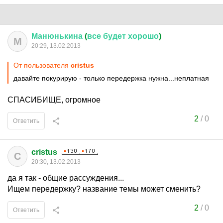
Манюнькина
(
все
будет
хорошо
)
М
20:29, 13.02.2013
От пользователя
cristus
давайте покурирую - только передержка нужна...неплатная
СПАСИБИЩЕ, огромное
2
/
0
Ответить
cristus
C
20:30, 13.02.2013
да я так - общие рассуждения...
Ищем передержку? название темы может сменить?
2
/
0
Ответить