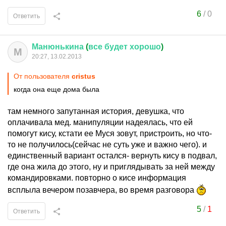
6
/
0
Ответить
Манюнькина
(
все
будет
хорошо
)
М
20:27, 13.02.2013
От пользователя
cristus
когда она еще дома была
там немного запутанная история, девушка, что
оплачивала мед. манипуляции надеялась, что ей
помогут кису, кстати ее Муся зовут, пристроить, но что-
то не получилось(сейчас не суть уже и важно чего). и
единственный вариант остался- вернуть кису в подвал,
где она жила до этого, ну и приглядывать за ней между
командировками. повторно о кисе информация
всплыла вечером позавчера, во время разговора
5
/
1
Ответить