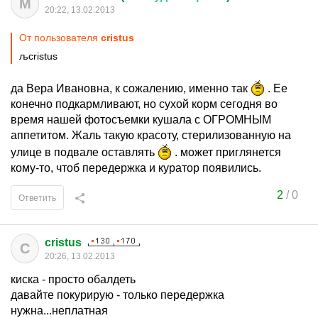
М
20:22, 13.02.2013
От пользователя
cristus
љcristus
да Вера Ивановна, к сожалению, именно так
. Ее
конечно подкармливают, но сухой корм сегодня во
время нашей фотосъемки кушала с ОГРОМНЫМ
аппетитом. Жаль такую красоту, стерилизованную на
улице в подвале оставлять
. может приглянется
кому-то, чтоб передержка и куратор появились.
2
/
0
Ответить
cristus
C
20:26, 13.02.2013
киска - просто обалдеть
давайте покурирую - только передержка
нужна...неплатная