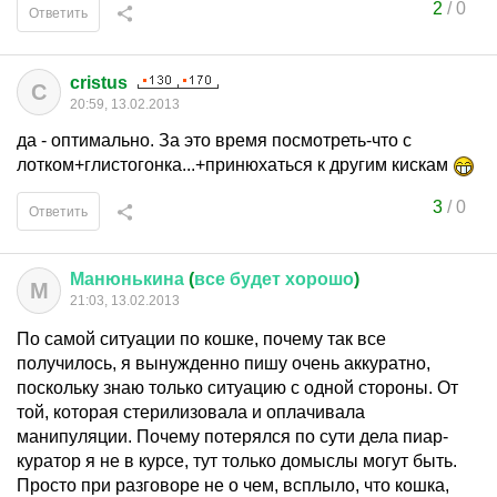
2
/
0
Ответить
cristus
C
20:59, 13.02.2013
да - оптимально. За это время посмотреть-что с
лотком+глистогонка...+принюхаться к другим кискам
3
/
0
Ответить
Манюнькина
(
все
будет
хорошо
)
М
21:03, 13.02.2013
По самой ситуации по кошке, почему так все
получилось, я вынужденно пишу очень аккуратно,
поскольку знаю только ситуацию с одной стороны. От
той, которая стерилизовала и оплачивала
манипуляции. Почему потерялся по сути дела пиар-
куратор я не в курсе, тут только домыслы могут быть.
Просто при разговоре не о чем, всплыло, что кошка,