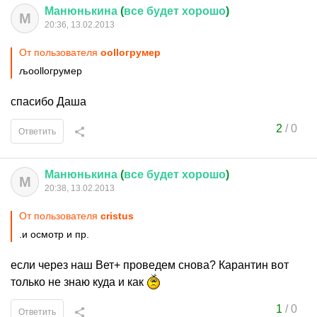
Манюнькина
(
все
будет
хорошо
)
М
20:36, 13.02.2013
От пользователя
oolloгрумер
љoolloгрумер
спасибо Даша
2
/
0
Ответить
Манюнькина
(
все
будет
хорошо
)
М
20:38, 13.02.2013
От пользователя
cristus
.и осмотр и пр.
если через наш Вет+ проведем снова? Карантин вот
только не знаю куда и как
1
/
0
Ответить