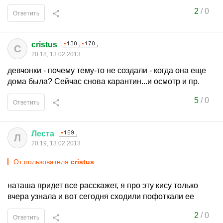
2
/
0
Ответить
cristus
C
20:18, 13.02.2013
девчонки - почему тему-то не создали - когда она еще
дома была? Сейчас снова карантин...и осмотр и пр.
5
/
0
Ответить
Леста
Л
20:19, 13.02.2013
От пользователя
cristus
наташа придет все расскажет, я про эту кису только
вчера узнала и вот сегодня сходили пофоткали ее
2
/
0
Ответить