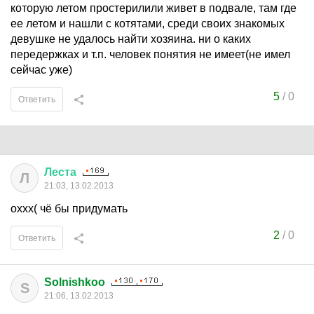
которую летом простерилили живет в подвале, там где
ее летом и нашли с котятами, среди своих знакомых
девушке не удалось найти хозяина. ни о каких
передержках и т.п. человек понятия не имеет(не имел
сейчас уже)
5
/
0
Ответить
Леста
Л
21:03, 13.02.2013
оххх( чё бы придумать
2
/
0
Ответить
Solnishkoo
S
21:06, 13.02.2013