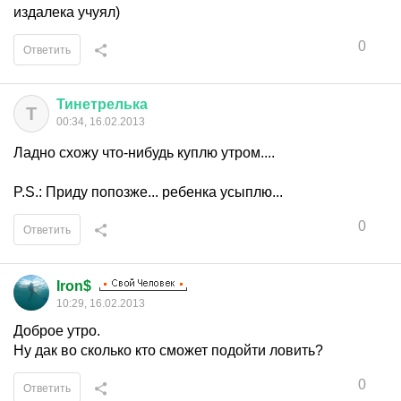
издалека учуял)
0
Ответить
Тинетрелька
Т
00:34, 16.02.2013
Ладно схожу что-нибудь куплю утром....
P.S.: Приду попозже... ребенка усыплю...
0
Ответить
Iron$
10:29, 16.02.2013
Доброе утро.
Ну дак во сколько кто сможет подойти ловить?
0
Ответить