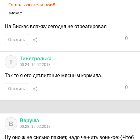
От пользователя
Iron$
вискас
На Вискас влажку сегодня не отреагировал
0
Ответить
Тинетрелька
Т
00:24, 16.02.2013
Так то я его дет.питание мясным кормила...
0
Ответить
Веруша
В
00:28, 16.02.2013
Ну оно ж не сильно пахнет, надо че-нить вонькое:-)Чтоб