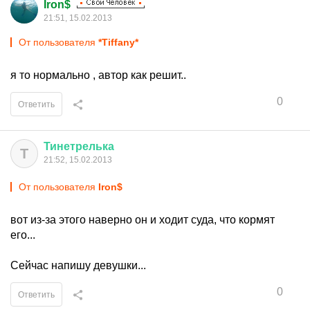
Iron$
21:51, 15.02.2013
От пользователя
*Tiffany*
я то нормально , автор как решит..
0
Ответить
Тинетрелька
Т
21:52, 15.02.2013
От пользователя
Iron$
вот из-за этого наверно он и ходит суда, что кормят
его...
Сейчас напишу девушки...
0
Ответить