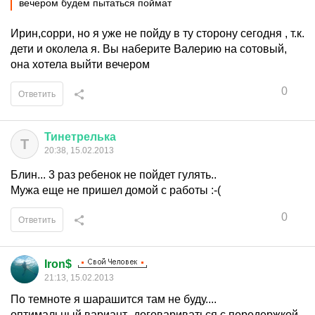
вечером будем пытаться поймат
Ирин,сорри, но я уже не пойду в ту сторону сегодня , т.к.
дети и околела я. Вы наберите Валерию на сотовый,
она хотела выйти вечером
0
Ответить
Тинетрелька
Т
20:38, 15.02.2013
Блин... 3 раз ребенок не пойдет гулять..
Мужа еще не пришел домой с работы :-(
0
Ответить
Iron$
21:13, 15.02.2013
По темноте я шарашится там не буду....
оптимальный вариант -договариваться с передержкой