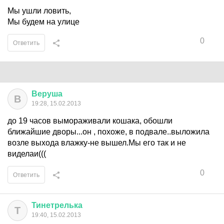
Мы ушли ловить,
Мы будем на улице
0
Ответить
Веруша
В
19:28, 15.02.2013
до 19 часов вымораживали кошака, обошли
ближайшие дворы...он , похоже, в подвале..выложила
возле выхода влажку-не вышел.Мы его так и не
виделаи(((
0
Ответить
Тинетрелька
Т
19:40, 15.02.2013