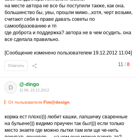
на месте автора не все бы поступили также, как она.
большинство бы, увы, прошли мимо...хотя, черт возьми,
считают себя в праве давать советы по
самообразованию и тп
где доброта и поддержка? автора не в чем осудить. она
все сделала правильно.
[Сообщение изменено пользователем 19.12.2012 11:04]
11
/
8
Ответить
@-dingo
D
11:06, 19.12.2012
От пользователя
Fim@design
корма ест плохо))) любит кашки, лапшичку сваренные
на бульене))) видимо приучен так был))) если только
место знаете где можно лытки там или ще че-нить
покупать дешевле..... на чем еще можно варить то?