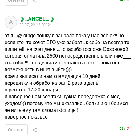
Ответить
@...ANGEL...@
A
23:07, 22.12.2012
эт я!! @-dingo тошку я забрала пока у нас все ок!! но
если кто -то хочет ЕГО уже забрать к себе на всегда то
пишите!!! на счет денег.... спасибо госпоже Созоновой
которая оплатила 2500 непосредственно в клинике___
спасибо!!!! ! по деньгам отчитаюсь поже... пока нет
возможности в инет выйти))))
врачи выписали нам кламидицин 10 дней
перевязку и обработка ран 2 раза в день
и рентген 17-20 января!
и наверное нам все таки нужна передержка с мед
уходом))) потому что мы оказались бояки и оч боимся
че нить ему там сломать(спицы)
наверное пока все
3
/
2
Ответить