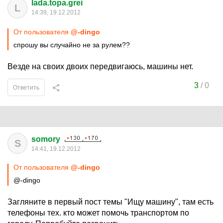
lada.topa.grei
L
14:39, 19.12.2012
От пользователя
@-dingo
спрошу вы случайно не за рулем??
Везде на своих двоих передвигаюсь, машины нет.
3
/
0
Ответить
somory
S
14:41, 19.12.2012
От пользователя
@-dingo
@-dingo
Загляните в первый пост темы "Ищу машину", там есть
телефоны тех. кто может помочь транспортом по