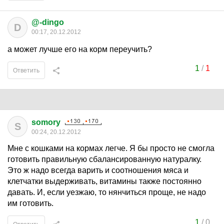
@-dingo
D
00:17, 20.12.2012
а может лучше его на корм переучить?
1
/
1
Ответить
somory
S
00:24, 20.12.2012
Мне с кошками на кормах легче. Я бы просто не смогла
готовить правильную сбалансированную натуралку.
Это ж надо всегда варить и соотношения мяса и
клетчатки выдерживать, витамины также постоянно
давать. И, если уезжаю, то нянчиться проще, не надо
им готовить.
1
/
0