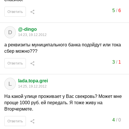
5
/
6
Ответить
@-dingo
D
14:23, 19.12.2012
а реквизиты муниципального банка подойдут или тока
сбер можно???
3
/
1
Ответить
lada.topa.grei
L
14:25, 19.12.2012
На какой улице проживает у Вас свекровь? Может мне
проще 1000 руб. ей передать. Я тоже живу на
Вторчермете.
4
/
0
Ответить