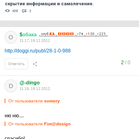
скрытиe информации и самолечение.
438
2
$
обака
О
11:17, 19.12.2012
http://doggi.ru/publ/28-1-0-988
2
/
0
Ответить
@-dingo
D
11:19, 19.12.2012
От пользователя
somory
ню ню....
От пользователя
Fim@design
спасибо!