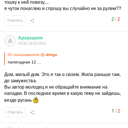
тошку к ней повезу....
я чуток понаглею и спрошу вы случайно не за рулем??
2
/
2
Ответить
Араукария
А
14:33, 19.12.2012
От пользователя
@-dingo
палисадная 12.....
Дом, милый дом. Это я так о своем. Жила раньше там,
до замужества.
Вы автор молодец и не обращайте внимание на
нападки. В последнее время в какую тему не зайдешь,
везде ругань
7
/
2
Ответить