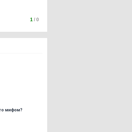
1
/
0
что мифом?