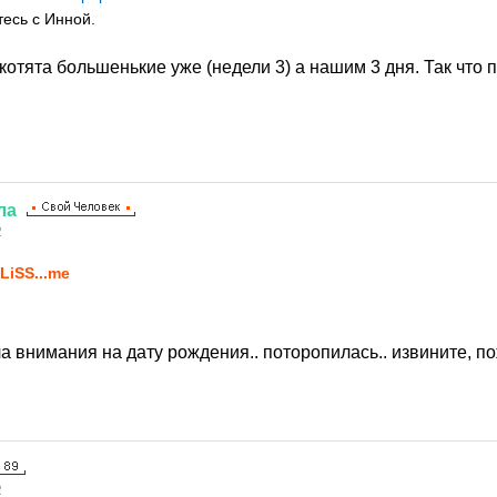
есь с Инной.
 котята большенькие уже (недели 3) а нашим 3 дня. Так что
ла
2
LiSS...me
ла внимания на дату рождения.. поторопилась.. извините, п
2