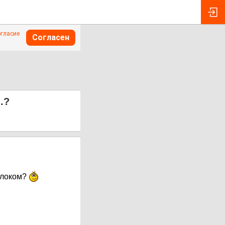
огласие
Согласен
.?
молоком?