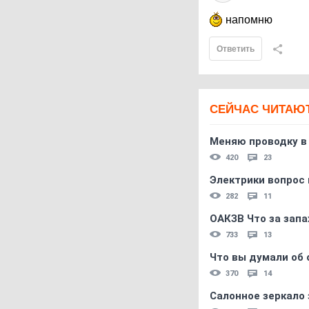
напомню
Ответить
СЕЙЧАС ЧИТАЮ
Меняю проводку в
420
23
Электрики вопрос 
282
11
ОАКЗВ Что за запа
733
13
Что вы думали об 
370
14
Салонное зеркало 