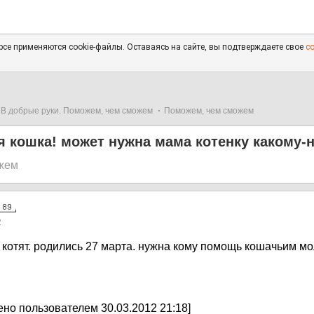
се применяются cookie-файлы. Оставаясь на сайте, вы подтверждаете свое
с
В добрые руки. Поможем, чем сможем
Поможем, чем сможем
 кошка! может нужна мама котенку какому-н
жем
2
х котят. родились 27 марта. нужна кому помощь кошачьим 
но пользователем 30.03.2012 21:18]