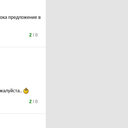
 пока предложение в
2
/
0
ожалуйста..
2
/
0