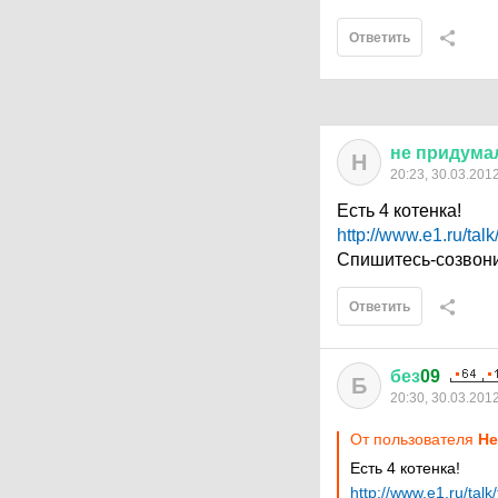
Ответить
не
придума
Н
20:23, 30.03.201
Есть 4 котенка!
http://www.e1.ru/tal
Спишитесь-созвони
Ответить
без
09
Б
20:30, 30.03.201
От пользователя
Не
Есть 4 котенка!
http://www.e1.ru/tal