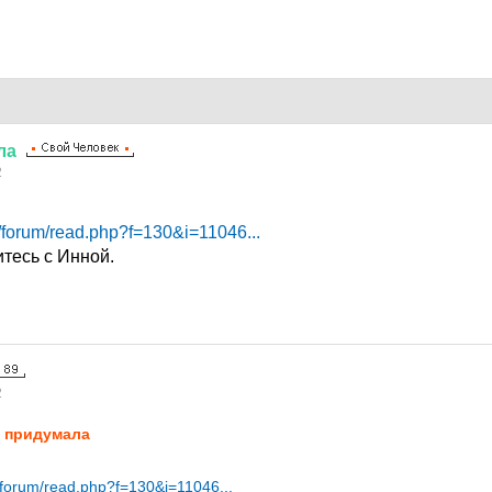
ла
2
k/forum/read.php?f=130&i=11046...
тесь с Инной.
2
 придумала
k/forum/read.php?f=130&i=11046...