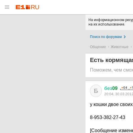
На информационном ресур
на их использование.
Поиск по форумам
Общение
Животные
Есть кормящая
Поможем, чем смо
без
09
Б
20:04, 30.03.201
у кошки двое свои
8-953-382-27-43
[Сообщение измене