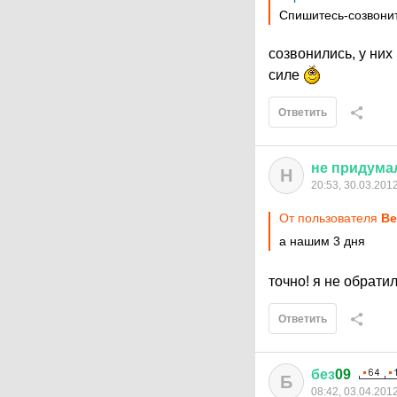
Спишитесь-созвонит
созвонились, у них
силе
Ответить
не
придума
Н
20:53, 30.03.201
От пользователя
Be
а нашим 3 дня
точно! я не обрати
Ответить
без
09
Б
08:42, 03.04.201