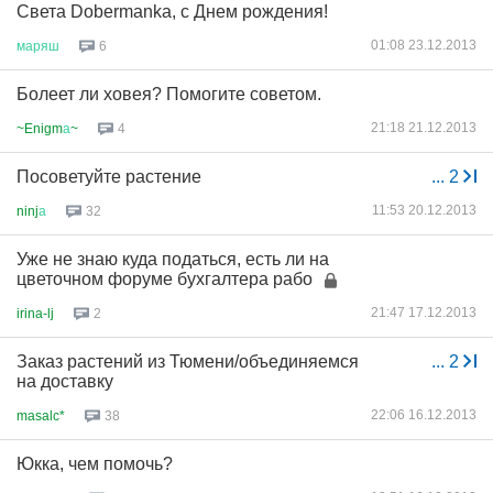
Света Dobermanka, с Днем рождения!
01:08 23.12.2013
маряш
6
Болеет ли ховея? Помогите советом.
21:18 21.12.2013
~Enigm
а
~
4
Посоветуйте растение
...
2
11:53 20.12.2013
ninj
а
32
Уже не знаю куда податься, есть ли на
цветочном форуме бухгалтера рабо
21:47 17.12.2013
irina-lj
2
Заказ растений из Тюмени/объединяемся
...
2
на доставку
22:06 16.12.2013
masalc*
38
Юкка, чем помочь?