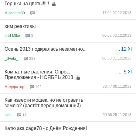
Горшки на цветы!!!!!
17:04 02.12.2013
Millenium89
1
хим реактивы
00:52 02.12.2013
bad-Mike
3
Осень 2013 подкралась незаметно...
...
12
00:58 01.12.2013
_Sveta_
283
Комнатные растения. Спрос.
...
5
Предложения - НОЯБРЬ 2013
23:47 30.11.2013
Модератор
102
Как извести мошек, но не отравить
землю? (растёт перец домашний)
00:58 25.11.2013
Фор
11
Катю ака cage78 - с Днём Рождения!