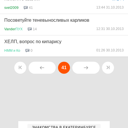
13:44 31.10.2013
svet2009
41
Посоветуйте теневыносливых карликов
12:31 30.10.2013
Vander
ПУХ
14
ХЕЛП, вопрос по кипарису
01:26 30.10.2013
НММ
и
Ко
0
41
ЗНАКОМСТВА В ЕКАТЕРИНБУРГЕ