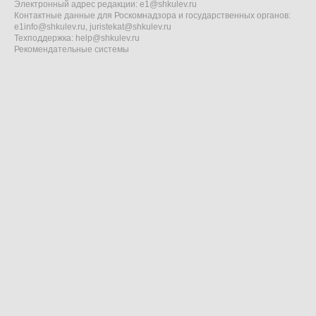
Электронный адрес редакции:
e1@shkulev.ru
Контактные данные для Роскомнадзора и государственных органов:
e1info@shkulev.ru
,
juristekat@shkulev.ru
Техподдержка:
help@shkulev.ru
Рекомендательные системы