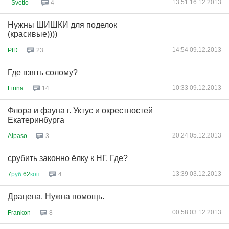
13:51 16.12.2013
_Svetlo_
4
Нужны ШИШКИ для поделок
(красивые))))
14:54 09.12.2013
PtD
23
Где взять солому?
10:33 09.12.2013
Lirina
14
Флора и фауна г. Уктус и окрестностей
Екатеринбурга
20:24 05.12.2013
Alpaso
3
срубить законно ёлку к НГ. Где?
13:39 03.12.2013
7
руб
62
коп
4
Драцена. Нужна помощь.
00:58 03.12.2013
Frankon
8