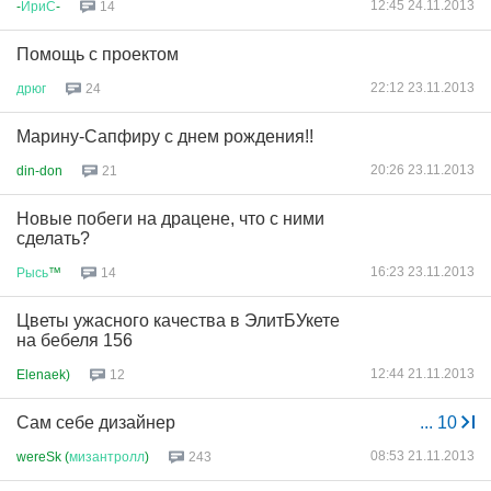
12:45 24.11.2013
-
ИриС
-
14
Помощь с проектом
22:12 23.11.2013
дрюг
24
Марину-Сапфиру с днем рождения!!
20:26 23.11.2013
din-don
21
Новые побеги на драцене, что с ними
сделать?
16:23 23.11.2013
Рысь
™
14
Цветы ужасного качества в ЭлитБУкете
на бебеля 156
12:44 21.11.2013
Elenaek)
12
Сам себе дизайнер
...
10
08:53 21.11.2013
wereSk (
мизантролл
)
243