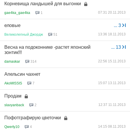
Корневища ландышей для выгонки
07:31 20.11.2013
gae4ka_gae4ka
1
еловые
...
3
13:36 18.11.2013
Великолепный
Джордж
51
Весна на подоконнике -растет японский
...
13
зонтик!!!
22:56 15.11.2013
damaskar
314
Апельсин чахнет
15:07 13.11.2013
AkoMISSIS
7
Продам
12:37 11.11.2013
slavyanback
2
Пофотграфирую цветочки
14:15 08.11.2013
Qwerty10
4