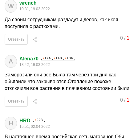
wrench
W
10:31, 19.03.2022
Да своим сотрудникам раздадут и делов, как икея
поступила с растюхами.
0
/
1
Ответить
Alena70
A
18:42, 19.03.2022
Заморозили они все.Была там через три дня как
обьявили что закрываются.Отопление похоже
отключили все растения в плачевном состоянии были.
0
/
1
Ответить
HRD
H
15:51, 02.04.2022
В настоящее время российская сеть магазинов Оби