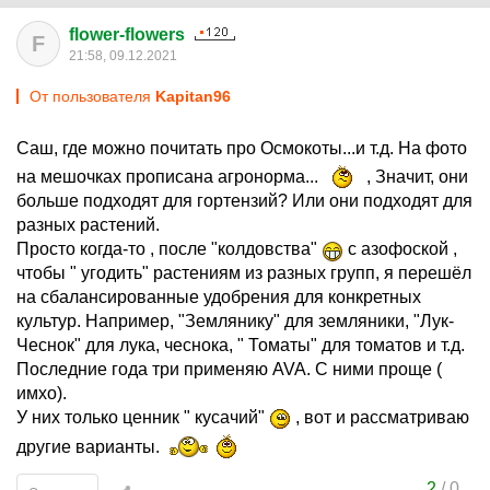
flower-flowers
F
21:58, 09.12.2021
От пользователя
Kapitan96
Саш, где можно почитать про Осмокоты...и т.д. На фото
на мешочках прописана агронорма...
, Значит, они
больше подходят для гортензий? Или они подходят для
разных растений.
Просто когда-то , после "колдовства"
с азофоской ,
чтобы " угодить" растениям из разных групп, я перешёл
на сбалансированные удобрения для конкретных
культур. Например, "Землянику" для земляники, "Лук-
Чеснок" для лука, чеснока, " Томаты" для томатов и т.д.
Последние года три применяю AVA. С ними проще (
имхо).
У них только ценник " кусачий"
, вот и рассматриваю
другие варианты.
2
/
0