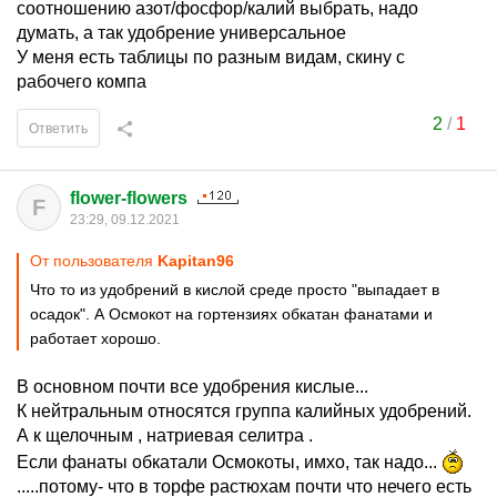
соотношению азот/фосфор/калий выбрать, надо
думать, а так удобрение универсальное
У меня есть таблицы по разным видам, скину с
рабочего компа
2
/
1
Ответить
flower-flowers
F
23:29, 09.12.2021
От пользователя
Kapitan96
Что то из удобрений в кислой среде просто "выпадает в
осадок". А Осмокот на гортензиях обкатан фанатами и
работает хорошо.
В основном почти все удобрения кислые...
К нейтральным относятся группа калийных удобрений.
А к щелочным , натриевая селитра .
Если фанаты обкатали Осмокоты, имхо, так надо...
.....потому- что в торфе растюхам почти что нечего есть