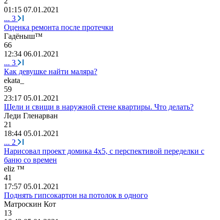
2
01:15 07.01.2021
...
3
Оценка ремонта после протечки
Гадёныш
™
66
12:34 06.01.2021
...
3
Как девушке найти маляра?
ekata_
59
23:17 05.01.2021
Щели и свищи в наружной стене квартиры. Что делать?
Леди
Гленарван
21
18:44 05.01.2021
...
2
Нарисовал проект домика 4х5, с перспективой переделки с
баню со времен
eliz ™
41
17:57 05.01.2021
Поднять гипсокартон на потолок в одного
Матроскин
Кот
13