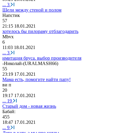
...
3
Щели между стеной и полом
Напстик
57
21:15 18.01.2021
хотелось бы пилораму отблагодарить
Mbvx
6
11:03 18.01.2021
...
3
имитация бруса. выбор производителя
-
Николай
-(URALMASH66)
55
23:19 17.01.2021
Мама есть, помогите найти папу!
ви
п
20
19:17 17.01.2021
...
19
Старый дом - новая жизнь
Бабай
:
455
18:47 17.01.2021
...
9
Лето в хату, а мы про котлы..