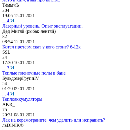
ТёмычЪ
204
19:05 15.01.2021
...
4
Лазерный уровень. Опыт эксплуатации.
Дед
Митяй
(
рыбак
-
лентяй
)
82
08:54 12.01.2021
Котел протерм скат у кого стоит? 6-12к
SSL
24
17:30 10.01.2021
...
3
Теплые пленочные полы в бане
БульдозерГрупп
IV
54
01:29 09.01.2021
...
4
Теплоаккумуляторы.
AKR_
75
20:31 08.01.2021
Лак на керамограните, чем удалить или исправить?
ль
DINIK®