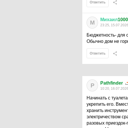
Ответить
Михаил
1000
М
23:25, 15.07.202
Бюджетность- для о
Обычно дом не гор
Ответить
Pathfinder
P
10:20, 16.07.202
Начинать с туалета
укрепить его. Вмес
хранить инструмент
электричеством сра
разовых приездок-