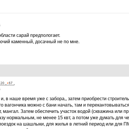
6
бласти сарай предпологает.
ючий каменный, досачный не по мне.
6
 и, в наше время уже с забора,, затем приобрести строител
то вагончика можно с бани начать, там и перекантовыватьс
, мангал. Затем обеспечить участок водой (скважина или пр
зу нормальным, не менее 15 квт, а потом уже думать для че
поездок на шашлыки, для жилья в летний период или для П