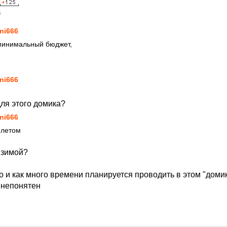
6
ni666
 минимальный бюджет,
ni666
для этого домика?
ni666
 летом
 зимой?
то и как много времени планируется проводить в этом "домик
 непонятен