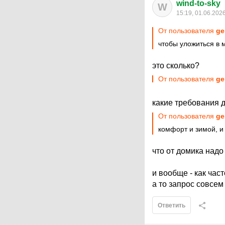
wind-to-sky
W
15:19, 01.06.202
От пользователя
ge
чтобы уложиться в
это сколько?
От пользователя
ge
какие требования 
От пользователя
ge
комфорт и зимой, и
что от домика надо
и вообще - как час
а то запрос совсем
Ответить