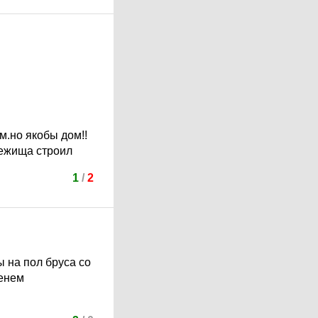
м.но якобы дом!!
бежища строил
1
/
2
ы на пол бруса со
менем