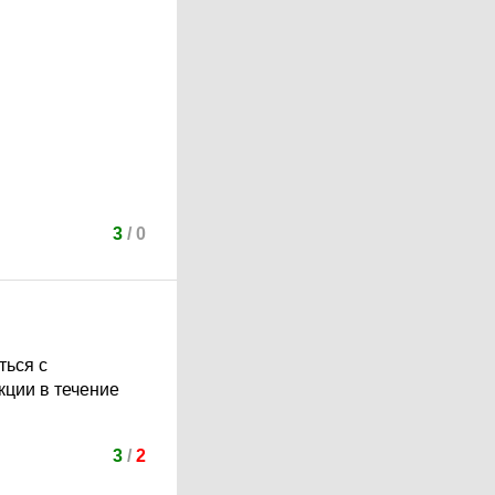
3
/
0
ться с
кции в течение
3
/
2