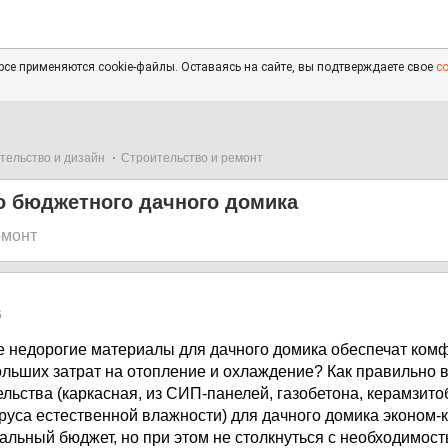
се применяются cookie-файлы. Оставаясь на сайте, вы подтверждаете свое
с
тельство и дизайн
Строительство и ремонт
о бюджетного дачного домика
емонт
6
 недорогие материалы для дачного домика обеспечат комфо
больших затрат на отопление и охлаждение? Как правильно 
льства (каркасная, из СИП-панелей, газобетона, керамзито
руса естественной влажности) для дачного домика эконом-к
альный бюджет, но при этом не столкнуться с необходимос