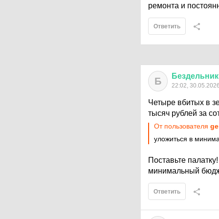
ремонта и постоян
Ответить
Бездельник
Б
22:02, 30.05.202
Четыре вбитых в зе
тысяч рублей за сот
От пользователя
ge
уложиться в минима
Поставьте палатку!
минимальный бюдж
Ответить