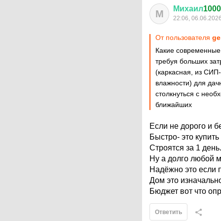
Михаил
1000
М
22:06, 06.06.202
От пользователя
ge
Какие современные 
требуя больших зат
(каркасная, из СИП
влажности) для дач
столкнуться с необ
ближайших
Если не дорого и б
Быстро- это купить
Строятся за 1 день.
Ну а долго любой 
Надёжно это если п
Дом это изначальн
Бюджет вот что опре
Ответить