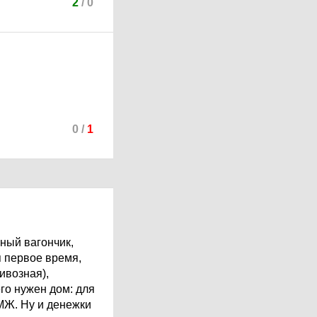
2
/
0
0
/
1
ьный вагончик,
я первое время,
ивозная),
го нужен дом: для
МЖ. Ну и денежки