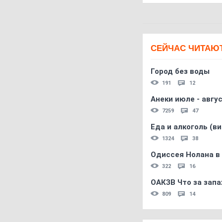
СЕЙЧАС ЧИТАЮ
Город без воды
191
12
Анеки июле - авгус
7259
47
Еда и алкоголь (в
1324
38
Одиссея Нолана в
322
16
ОАКЗВ Что за запа
809
14