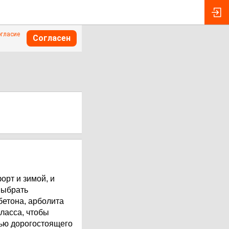
огласие
Согласен
рт и зимой, и
выбрать
бетона, арболита
ласса, чтобы
тью дорогостоящего