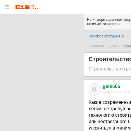
На информационном ресур
на их использование.
Поиск по форумам
Общение
Дом
Строи
Строительств
Строительство и р
geni666
G
09:40, 30.05.202
Какие современные
летом, не требуя 
технологию строите
или нестроганого б
уложиться в миним