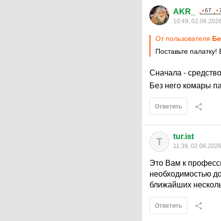
AKR_
10:49, 02.06.202
От пользователя
Бе
Поставьте палатку! 
Сначала - средство
Без него комары п
Ответить
tur.ist
T
11:39, 02.06.202
Это Вам к професси
необходимостью до
ближайших несколь
Ответить