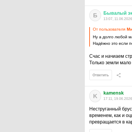
Бывалый
э
Б
13:07, 11.06.202
От пользователя
Ми
Ну а долго любой м
Надёжно это если п
Счас и начиаем стр
Только земли мало
Ответить
kamensk
K
17:11, 19.06.202
Неструганный брус 
временем, как и о
превращается в ка