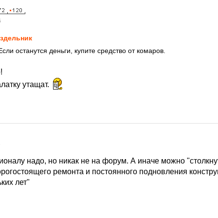
6
здельник
Если останутся деньги, купите средство от комаров.
!
алатку утащат.
6
оналу надо, но никак не на форум. А иначе можно "столкну
рогостоящего ремонта и постоянного подновления констру
ких лет"