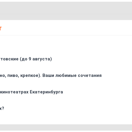
Т
товские (до 9 августа)
ино, пиво, крепкое). Ваши любимые сочетания
 кинотеатрах Екатеринбурга
х?