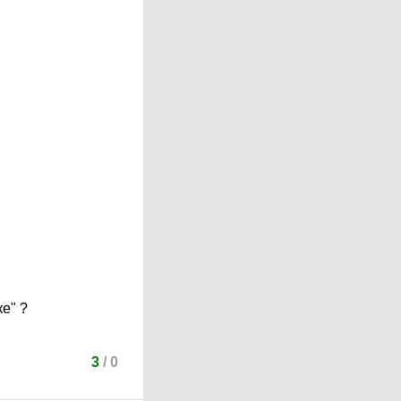
е" ?
3
/
0