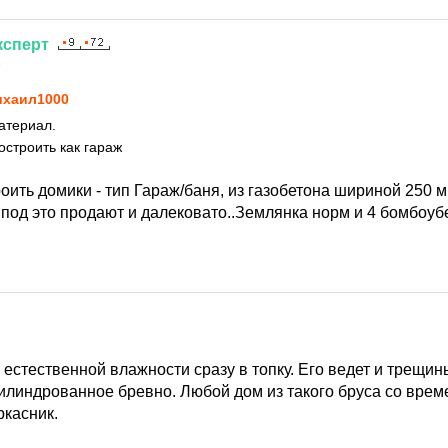
ксперт
6
хаил1000
атериал.
остроить как гараж
оить домики - тип Гараж/баня, из газобетона шириной 250 м
 под это продают и далековато..Землянка норм и 4 бомбоу
6
естественной влажности сразу в топку. Его ведет и трещин
цилиндрованное бревно. Любой дом из такого бруса со вре
ркасник.