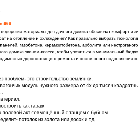
6
ni666
недорогие материалы для дачного домика обеспечат комфорт и зи
рат на отопление и охлаждение? Как правильно выбрать технологи
-панелей, газобетона, керамзитобетона, арболита или нестроганог
ного домика эконом-класса, чтобы уложиться в минимальный бюдже
ходимостью дорогостоящего ремонта и постоянного подновления ко
ез проблем- это строительство землянки.
 вагончик модуль нужного размера от 4х до тысяч квадратн
..
материал.
остроить как гараж.
о половой акт совмещённый с танцем с бубном.
делит- потолок из золота или досок и т.д.