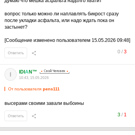
думаю что мешка асфальта надолго хватит
вопрос только можно ли наплавлять бикрост сразу
после укладки асфальта, или надо ждать пока он
застынет?
[Сообщение изменено пользователем 15.05.2026 09:48]
0
/
3
Ответить
IDI
А
N™
I
10:43, 15.05.2026
От пользователя
pens111
высерами своими завали выбоины
3
/
1
Ответить