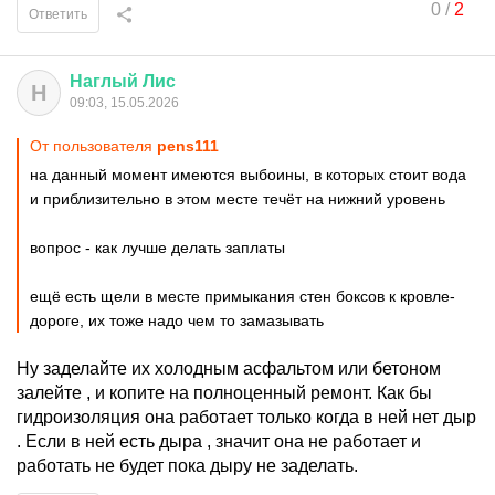
0
/
2
Ответить
Наглый
Лис
Н
09:03, 15.05.2026
От пользователя
pens111
на данный момент имеются выбоины, в которых стоит вода
и приблизительно в этом месте течёт на нижний уровень
вопрос - как лучше делать заплаты
ещё есть щели в месте примыкания стен боксов к кровле-
дороге, их тоже надо чем то замазывать
Ну заделайте их холодным асфальтом или бетоном
залейте , и копите на полноценный ремонт. Как бы
гидроизоляция она работает только когда в ней нет дыр
. Если в ней есть дыра , значит она не работает и
работать не будет пока дыру не заделать.