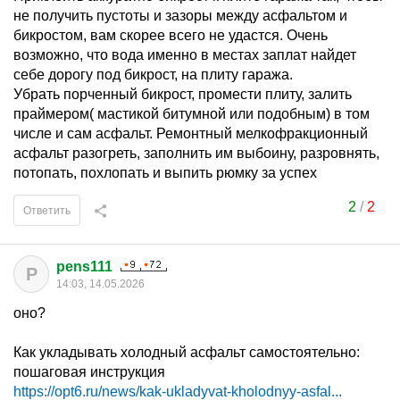
не получить пустоты и зазоры между асфальтом и
бикростом, вам скорее всего не удастся. Очень
возможно, что вода именно в местах заплат найдет
себе дорогу под бикрост, на плиту гаража.
Убрать порченный бикрост, промести плиту, залить
праймером( мастикой битумной или подобным) в том
числе и сам асфальт. Ремонтный мелкофракционный
асфальт разогреть, заполнить им выбоину, разровнять,
потопать, похлопать и выпить рюмку за успех
2
/
2
Ответить
pens111
P
14:03, 14.05.2026
оно?
Как укладывать холодный асфальт самостоятельно:
пошаговая инструкция
https://opt6.ru/news/kak-ukladyvat-kholodnyy-asfal...