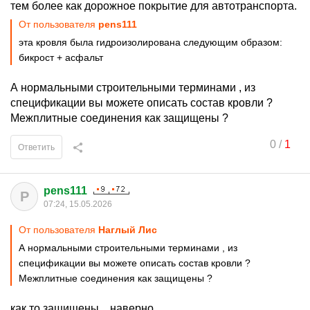
тем более как дорожное покрытие для автотранспорта.
От пользователя
pens111
эта кровля была гидроизолирована следующим образом:
бикрост + асфальт
А нормальными строительными терминами , из
спецификации вы можете описать состав кровли ?
Межплитные соединения как защищены ?
0
/
1
Ответить
pens111
P
07:24, 15.05.2026
От пользователя
Наглый Лис
А нормальными строительными терминами , из
спецификации вы можете описать состав кровли ?
Межплитные соединения как защищены ?
как то защищены... наверно