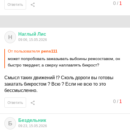
0
/
1
Ответить
Наглый
Лис
Н
09:06, 15.05.2026
От пользователя
pens111
может попробовать замазывать выбоины ремсоставом, он
быстро твердеет, а сверху наплавлять бикрост?
Смысл таких движений !? Сколь дороги вы готовы
закатать бикростом ? Всю ? Если не всю то это
бессмысленно.
0
/
1
Ответить
Бездельник
Б
09:23, 15.05.2026