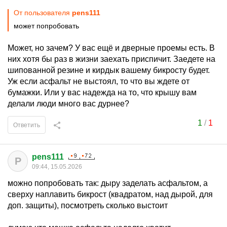
От пользователя
pens111
может попробовать
Может, но зачем? У вас ещё и дверные проемы есть. В
них хотя бы раз в жизни заехать приспичит. Заедете на
шипованной резине и кирдык вашему бикросту будет.
Уж если асфальт не выстоял, то что вы ждете от
бумажки. Или у вас надежда на то, что крышу вам
делали люди много вас дурнее?
1
/
1
Ответить
pens111
P
09:44, 15.05.2026
можно попробовать так: дыру заделать асфальтом, а
сверху наплавить бикрост (квадратом, над дырой, для
доп. защиты), посмотреть сколько выстоит