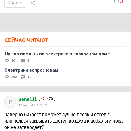
0
/
3
Ответить
СЕЙЧАС ЧИТАЮТ
Нужна помощь по электрике в каркасном доме
101
5
Электрики вопрос к вам
392
16
pens111
P
15:44, 14.05.2026
наверно бикрост поможет лучше песок и отсев?
или нельзя закрывать доступ воздуха к асфальту, пока
он не затвердеет?