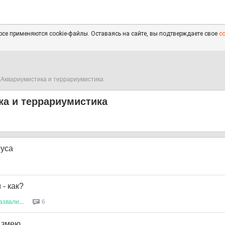
се применяются cookie-файлы. Оставаясь на сайте, вы подтверждаете свое
с
Аквариумистика и террариумистика
ка и террариумистика
руса
 - как?
азвали
...
6
 змею