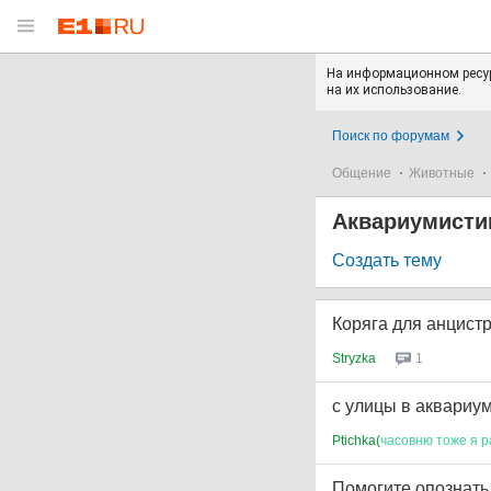
На информационном ресур
на их использование.
Поиск по форумам
Общение
Животные
Аквариумисти
Создать тему
Коряга для анцист
Stryzka
1
с улицы в аквариум
Ptichka(
часовню
тоже
я
р
Помогите опознать