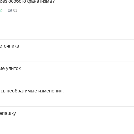
 без особого фанатизма?
й
)
61
еточника
ие улиток
ись необратимые изменения.
репашку