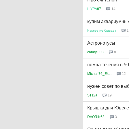
ШУРА
87
14
купим аквариумных
Рыжее
не
бывает
1
Астронотусы
camry 003
8
помпа течения в 50
Michail76_Ekat
12
нужен совет по вы
S1ava
19
Крышка для Ювеле
DVORIK63
3