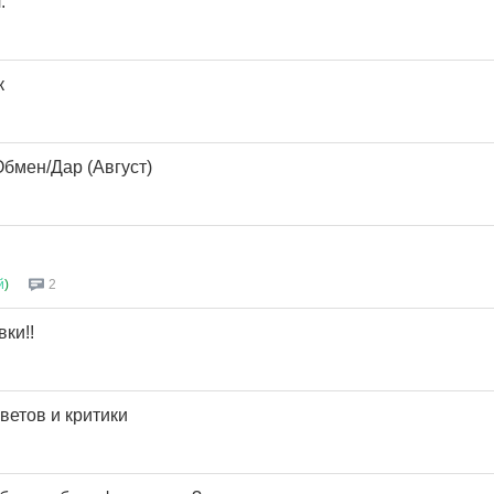
.
к
бмен/Дар (Август)
й
)
2
ки!!
ветов и критики