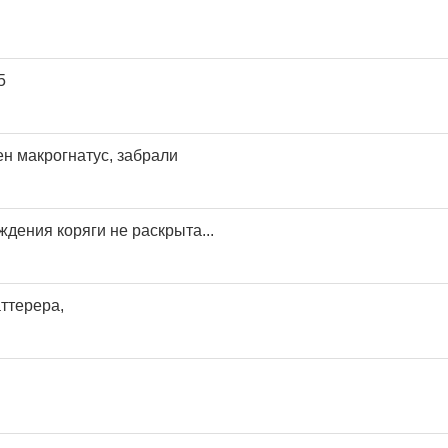
5
ен макрогнатус, забрали
дения коряги не раскрыта...
ттерера,