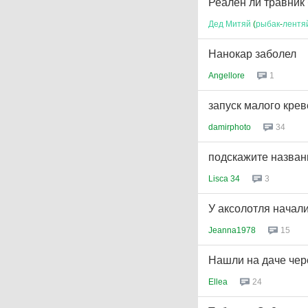
Реален ли травник
Дед
Митяй
(
рыбак
-
лентя
Нанокар заболел
Angellore
1
запуск малого крев
damirphoto
34
подскажите назван
Lisca 34
3
У аксолотля начал
Jeanna1978
15
Нашли на даче че
Ellea
24