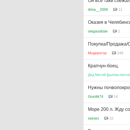
Он все таки сбежал
dima__2008
12
Оказия в Челябинс
olegaustrale
2
Покупка/Продажа/О
Модератор
249
Крапчун-боец.
Дед
Митяй
(
рыбак
-
лентя
Нужны почвопокров
Gruntik74
14
Море 200 л. Жду со
sseses
22