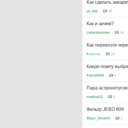
Как сделать аквар
ya_leto
40
Как и зачем?
Liebeskummer
16
Как перевезти чер
K
аменка
14
Какую помпу выбра
Kobra6666
4
Пара астронотусов
markiza15
0
Фильтр JEBO 809
Major_Shoshin
1