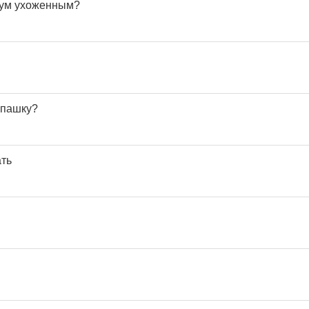
иум ухоженным?
епашку?
ть