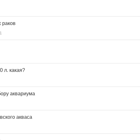
 раков
1
0 л. какая?
бору аквариума
вского акваса