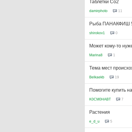
Таблетки Со2
damirphoto
11
Рыба ПАНАКФИШ 
shirokov1
0
Может кому-то нуж
Marina8
1
Тема мест происхож
Belkaekb
19
Помогите купить на
K0CM0HABT
7
Растения
e_d_u
5