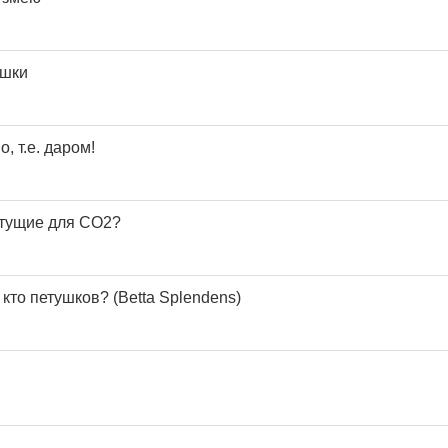
ашки
, т.е. даром!
ктущие для CO2?
кто петушков? (Betta Splendens)