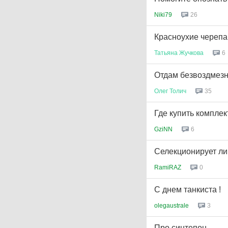
Niki79
26
Красноухие череп
Татьяна
Жучкова
6
Отдам безвоздмезно
Олег
Толич
35
Где купить компле
GziNN
6
Селекционирует ли 
RamiRAZ
0
С днем танкиста !
olegaustrale
3
Про синтепон