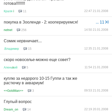
готова!!!!!!!!!
22:47 21.01.2008
Краля
ї
11
покупка в Зооленде - 2: кооперируемся!
...
11
14:50 21.01.2008
netnet
256
Сомик нервничает....
12:35 21.01.2008
.
Владимир
15
скоро новоселье-можно еще совет?
11:54 21.01.2008
Алень
k
ий
5
куплю за недорого 10-15 Гуппи а так же
растючку в аквариум!
09:53 21.01.2008
<<GoldMan>>
3
Глупый вопрос
22:19 20.01.2008
Dream_on
14