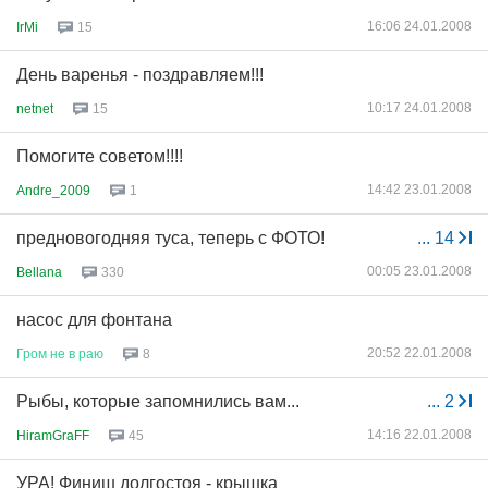
16:06 24.01.2008
IrMi
15
День варенья - поздравляем!!!
10:17 24.01.2008
netnet
15
Помогите советом!!!!
14:42 23.01.2008
Andre_2009
1
предновогодняя туса, теперь с ФОТО!
...
14
00:05 23.01.2008
Bellana
330
насос для фонтана
20:52 22.01.2008
Гром
не
в
раю
8
Рыбы, которые запомнились вам...
...
2
14:16 22.01.2008
HiramGraFF
45
УРА! Финиш долгостоя - крышка