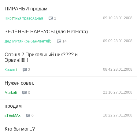
ПИРАНЬИ продам
09:10 28.01.2008
Пир
@
нья
травоядная
2
ЗЕЛЁНЫЕ БАРБУСЫ (для НетНета).
09:09 28.01.2008
Дед
Митяй
(
рыбак
-
лентяй
)
14
Спэшл 2 Прикольный ник???? и
Эрвин!!!!!!!
08:42 28.01.2008
Краля
ї
3
Нужен совет.
21:10 27.01.2008
Markofi
3
продам
18:22 27.01.2008
sTEeMAx
0
Кто бы мог...?