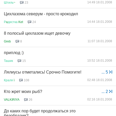
14:49 18.01.2008
Штиль
~
23
Цихлазома северум - просто крокодил
14:44 18.01.2008
Р
a
дистка
Ket
24
8 полосый цихлазом ищет девочку
11:07 18.01.2008
Greb
8
приплод :)
10:52 18.01.2008
Ташик
15
Лялиусы отметались! Срочно Помогите!
...
5
02:48 18.01.2008
Краля
ї
108
Кто жрет моих рыб?
...
2
02:16 18.01.2008
VALKIRIYA
26
До каких пор будет продолжаться это
безобразие?