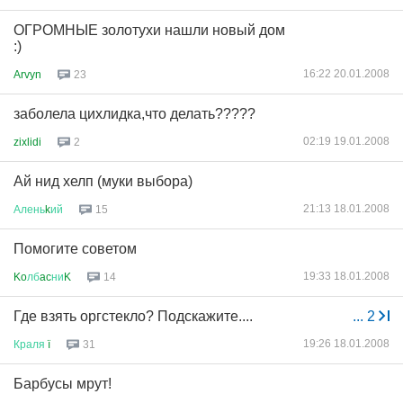
ОГРОМНЫЕ золотухи нашли новый дом
:)
16:22 20.01.2008
Arvyn
23
заболела цихлидка,что делать?????
02:19 19.01.2008
zixlidi
2
Ай нид хелп (муки выбора)
21:13 18.01.2008
Алень
k
ий
15
Помогите советом
19:33 18.01.2008
Ko
лб
ac
ни
K
14
Где взять оргстекло? Подскажите....
...
2
19:26 18.01.2008
Краля
ї
31
Барбусы мрут!