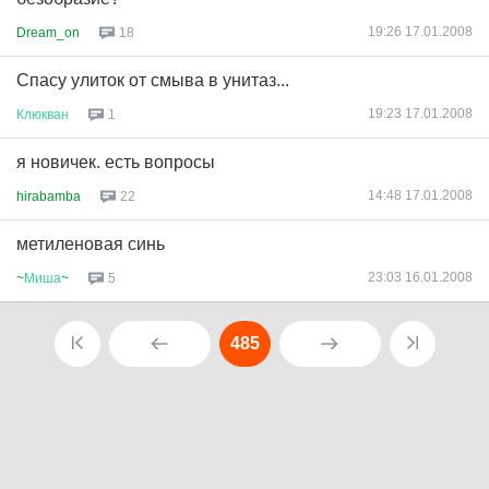
19:26 17.01.2008
Dream_on
18
Спасу улиток от смыва в унитаз...
19:23 17.01.2008
Клюкван
1
я новичек. есть вопросы
14:48 17.01.2008
hirabamba
22
метиленовая синь
23:03 16.01.2008
~
Миша
~
5
485