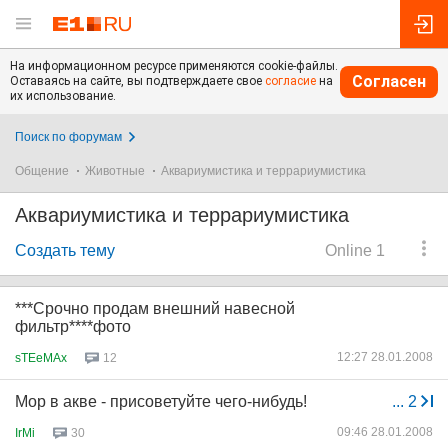
На информационном ресурсе применяются cookie-файлы.
Согласен
Оставаясь на сайте, вы подтверждаете свое
согласие
на
их использование.
Поиск по форумам
Общение
Животные
Аквариумистика и террариумистика
Аквариумистика и террариумистика
Создать тему
Online 1
***Срочно продам внешний навесной
фильтр****фото
12:27 28.01.2008
sTEeMAx
12
Мор в акве - присоветуйте чего-нибудь!
...
2
09:46 28.01.2008
IrMi
30