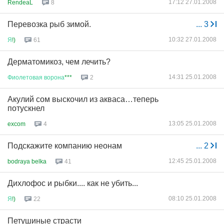
17:12 27.01.2008
RendeaL
8
Перевозка рыб зимой.
...
3
10:32 27.01.2008
Я
!)
61
Дерматомикоз, чем лечить?
14:31 25.01.2008
Фиолетовая
ворона
***
2
Акулий сом выскочил из акваса…теперь
потускнел
13:05 25.01.2008
excom
4
Подскажите компанию неонам
...
2
12:45 25.01.2008
bodraya belka
41
Дихлофос и рыбки.... как не убить...
08:10 25.01.2008
Я
!)
22
Петушиные страсти