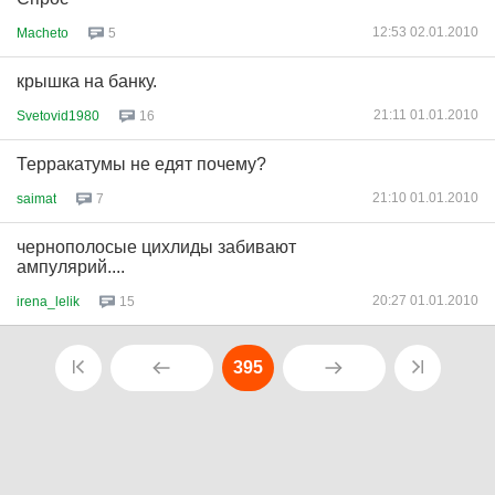
12:53 02.01.2010
Macheto
5
крышка на банку.
21:11 01.01.2010
Svetovid1980
16
Терракатумы не едят почему?
21:10 01.01.2010
saimat
7
чернополосые цихлиды забивают
ампулярий....
20:27 01.01.2010
irena_lelik
15
395