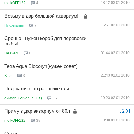
18:12 03.01.2010
melkOFF122
4
Возьму в дар большой аквариум!!!
15:51 03.01.2010
Плохишььь
7
Срочно - нужен короб для перевозки
рыбы!!!
01:44 03.01.2010
HeaVeN
6
Tetra Aqua Biocoryn(нужен совет)
21:43 02.01.2010
Kiler
3
Подскажите по растючке плиз
19:23 02.01.2010
aviator_F2B(aqua_EK)
15
Приму в дар аквариум от 80л
...
2
13:08 02.01.2010
melkOFF122
35
Спрос