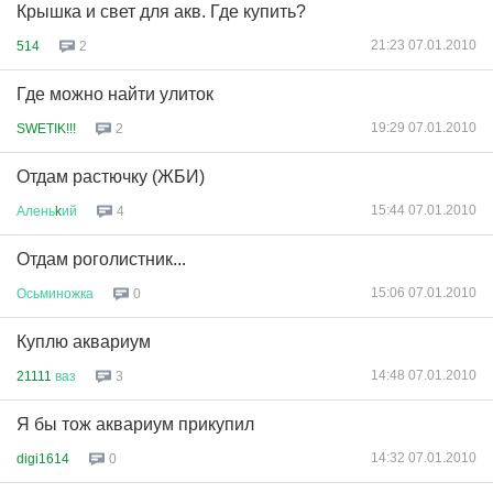
Крышка и свет для акв. Где купить?
21:23 07.01.2010
514
2
Где можно найти улиток
19:29 07.01.2010
SWETIK!!!
2
Отдам растючку (ЖБИ)
15:44 07.01.2010
Алень
k
ий
4
Отдам роголистник...
15:06 07.01.2010
Осьминожка
0
Куплю аквариум
14:48 07.01.2010
21111
ваз
3
Я бы тож аквариум прикупил
14:32 07.01.2010
digi1614
0