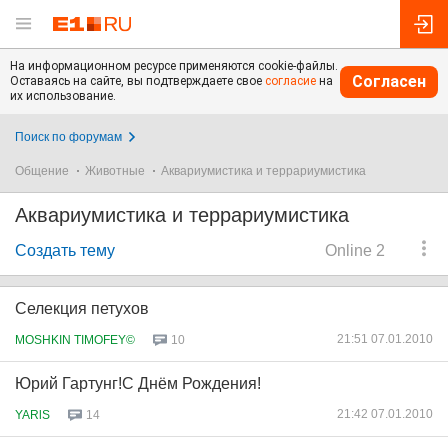
На информационном ресурсе применяются cookie-файлы.
Согласен
Оставаясь на сайте, вы подтверждаете свое
согласие
на
их использование.
Поиск по форумам
Общение
Животные
Аквариумистика и террариумистика
Аквариумистика и террариумистика
Создать тему
Online 2
Селекция петухов
21:51 07.01.2010
MOSHKIN TIMOFEY©
10
Юрий Гартунг!С Днём Рождения!
21:42 07.01.2010
YARlS
14