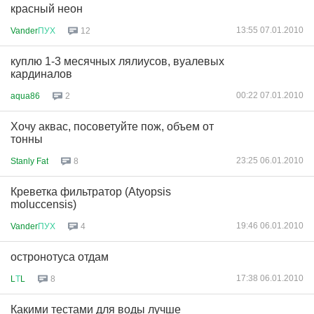
красный неон
13:55 07.01.2010
Vander
ПУХ
12
куплю 1-3 месячных лялиусов, вуалевых
кардиналов
00:22 07.01.2010
aqua86
2
Хочу аквас, посоветуйте пож, объем от
тонны
23:25 06.01.2010
Stanly Fat
8
Креветка фильтратор (Atyopsis
moluccensis)
19:46 06.01.2010
Vander
ПУХ
4
остронотуса отдам
17:38 06.01.2010
L
Т
L
8
Какими тестами для воды лучше