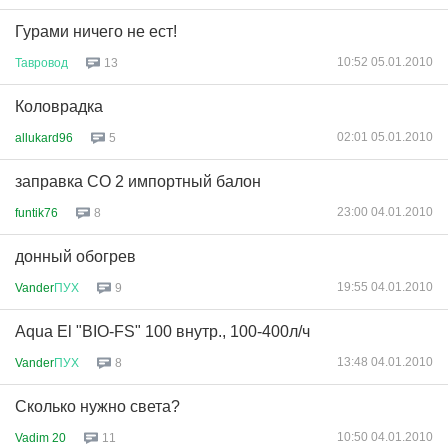
Гурами ничего не ест!
10:52 05.01.2010
Тавровод
13
Коловрадка
02:01 05.01.2010
allukard96
5
заправка СО 2 импортный балон
23:00 04.01.2010
funtik76
8
донный обогрев
19:55 04.01.2010
Vander
ПУХ
9
Aqua El "BIO-FS" 100 внутр., 100-400л/ч
13:48 04.01.2010
Vander
ПУХ
8
Сколько нужно света?
10:50 04.01.2010
Vadim 20
11