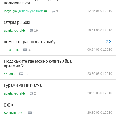
пользоваться
12:35 06.01.2010
Inaya_ya (
Теперь
уже
мама
)))
9
Отдам рыбок!
10:41 06.01.2010
spartanec_ekb
19
помогите распознать рыбу....
...
2
00:24 06.01.2010
irena_lelik
32
Подскажите где можно купить яйца
артемии.?
23:59 05.01.2010
aqua86
13
Гурами vs Нитчатка
20:35 05.01.2010
spartanec_ekb
2
)))))))
20:35 05.01.2010
Svetovid1980
8