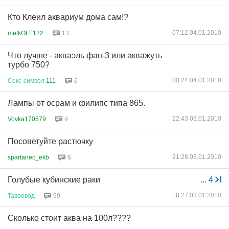
Кто Клеил аквариум дома сам!?
07:12 04.01.2010
melkOFF122
13
Что лучше - акваэль фан-3 или акважуть
турбо 750?
00:24 04.01.2010
Секс
-
символ
111
6
Лампы от осрам и филипс типа 865.
22:43 03.01.2010
Vovka170579
9
Посоветуйте растючку
21:28 03.01.2010
spartanec_ekb
6
Голубые кубинские раки
...
4
18:27 03.01.2010
Тавровод
99
Сколько стоит аква на 100л????