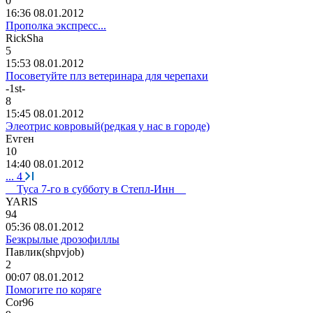
0
16:36 08.01.2012
Прополка экспресс...
RickSha
5
15:53 08.01.2012
Посоветуйте плз ветеринара для черепахи
-1st-
8
15:45 08.01.2012
Элеотрис ковровый(редкая у нас в городе)
Ev
г
e
н
10
14:40 08.01.2012
...
4
__Туса 7-го в субботу в Степл-Инн__
YARlS
94
05:36 08.01.2012
Безкрылые дрозофиллы
Павлик
(shpvjob)
2
00:07 08.01.2012
Помогите по коряге
Cor96