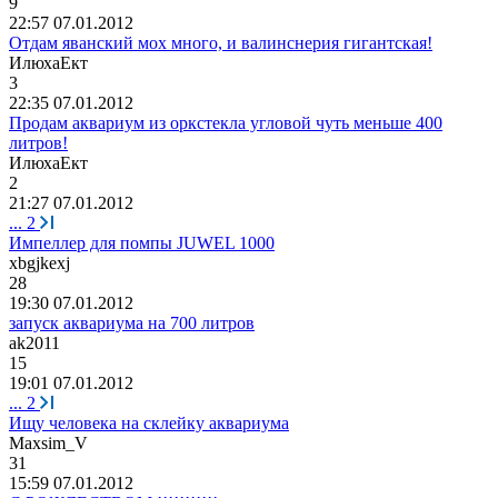
9
22:57 07.01.2012
Отдам яванский мох много, и валинснерия гигантская!
ИлюхаЕкт
3
22:35 07.01.2012
Продам аквариум из оркстекла угловой чуть меньше 400
литров!
ИлюхаЕкт
2
21:27 07.01.2012
...
2
Импеллер для помпы JUWEL 1000
xbgjkexj
28
19:30 07.01.2012
запуск аквариума на 700 литров
ak2011
15
19:01 07.01.2012
...
2
Ищу человека на склейку аквариума
Maxsim_V
31
15:59 07.01.2012