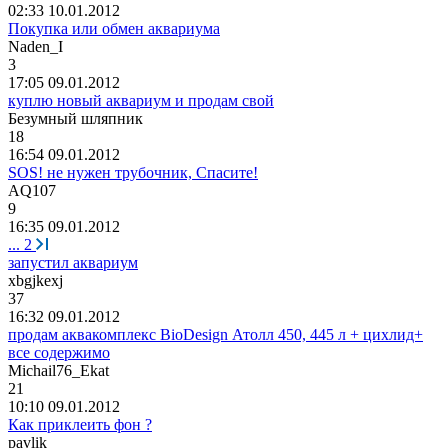
02:33 10.01.2012
Покупка или обмен аквариума
Naden_I
3
17:05 09.01.2012
куплю новый аквариум и продам свой
Безумный
шляпник
18
16:54 09.01.2012
SOS! не нужен трубочник, Спасите!
AQ107
9
16:35 09.01.2012
...
2
запустил аквариум
xbgjkexj
37
16:32 09.01.2012
продам аквакомплекс BioDesign Атолл 450, 445 л + цихлид+
все содержимо
Michail76_Ekat
21
10:10 09.01.2012
Как приклеить фон ?
pavlik