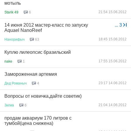
мотыль
21:54 15.06.2012
Starik 49
6
14 июня 2012 мастер-класс по запуску
...
3
Aquael NanoReef
18:45 15.06.2012
Нанорифыч
63
Куплю лилеопсис бразильский
17:55 15.06.2012
nake
1
Замороженная артемия
23:17 14.06.2012
Дед
Романыч
4
Вопросы от новичка,дайте советик)
21:04 14.06.2012
Зигма
6
продам аквариум 170 литров с
тумбой(цена снижена)