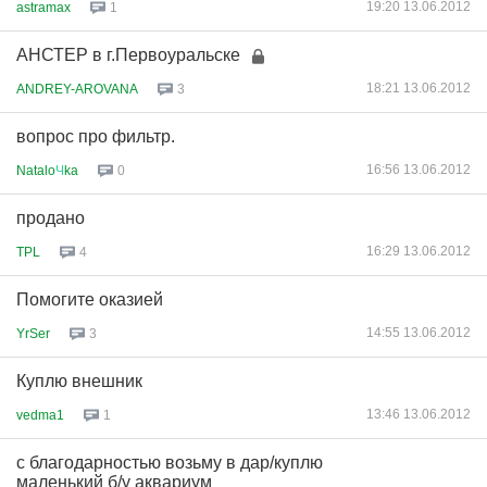
19:20 13.06.2012
astramax
1
АНСТЕР в г.Первоуральске
18:21 13.06.2012
ANDREY-AROVANA
3
вопрос про фильтр.
16:56 13.06.2012
Natalo
Ч
ka
0
продано
16:29 13.06.2012
TPL
4
Помогите оказией
14:55 13.06.2012
YrSer
3
Куплю внешник
13:46 13.06.2012
vedma1
1
с благодарностью возьму в дар/куплю
маленький б/у аквариум