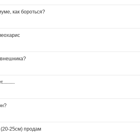
уме, как бороться?
леохарис
 внешника?
........
он?
 (20-25см) продам