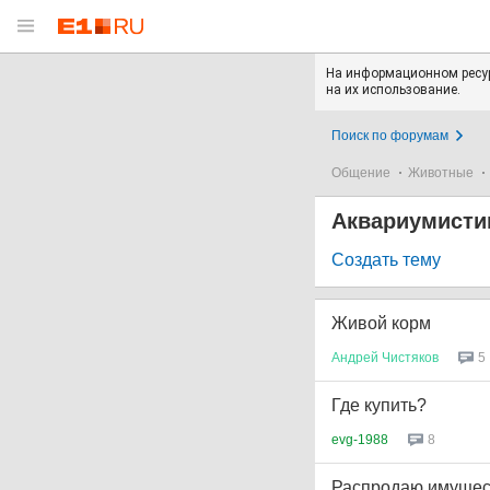
На информационном ресур
на их использование.
Поиск по форумам
Общение
Животные
Аквариумисти
Создать тему
Живой корм
Андрей
Чистяков
5
Где купить?
evg-1988
8
Распродаю имущес