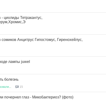
 - цихлиды Тетракантус,
ерум,Хромис,Э
 сомиков Анцитрус Гипостомус, Гиренохейлус,
ороде лампы juwel
ть болезнь
азвали
...
15
и почернел глаз - Микобактериоз? (фото)