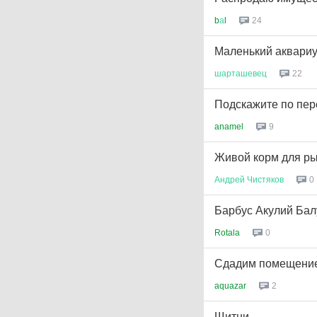
b
а
l
24
Маленький аквариу
шарташевец
22
Подскажите по пер
anamel
9
Живой корм для р
Андрей
Чистяков
0
Барбус Акулий Бал
Rotala
0
Сдадим помещение
aquazar
2
Щитни