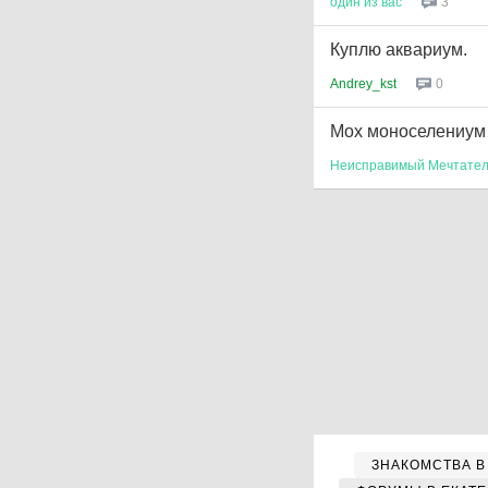
один
из
вас
3
Куплю аквариум.
Andrey_kst
0
Мох моноселениум
Неисправимый
Мечтате
ЗНАКОМСТВА В