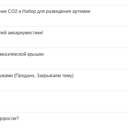
ние СО2 и Набор для разведения артемии
лей аквариумистики!
кваэлевской крышки
умами (Продано, Закрываем тему)
доросли?