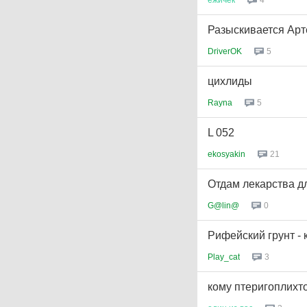
4
Разыскивается Арт
DriverOK
5
цихлиды
Rayna
5
L 052
ekosyakin
21
Отдам лекарства д
G@lin@
0
Рифейский грунт - 
Play_cat
3
кому птеригоплихт