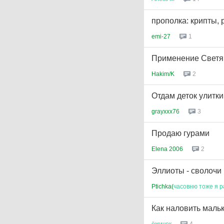
прополка: крипты, 
emi-27
1
Применение Светя
Hakim/K
2
Отдам деток улитки
grayxxx76
3
Продаю гурами
Elena 2006
2
Эллиоты - сволочи
Ptichka(
часовню
тоже
я
р
Как наловить маль
ёжичек