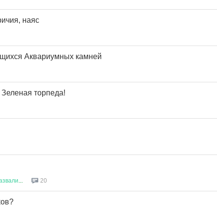
ричия, наяс
щихся Аквариумных камней
 Зеленая торпеда!
азвали
...
20
ков?