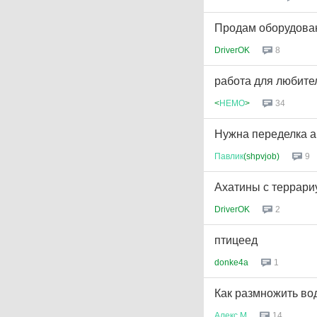
Продам оборудова
DriverOK
8
работа для любите
<
НЕМО
>
34
Нужна переделка а
Павлик
(shpvjob)
9
Ахатины с террари
DriverOK
2
птицеед
donke4a
1
Как размножить во
Алекс
М
14