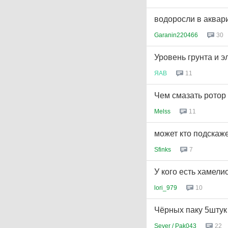
водоросли в аквари
Garanin220466
30
Уровень грунта и э
ЯАВ
11
Чем смазать ротор
Melss
11
может кто подскажет..
Sfinks
7
У кого есть хамели
lori_979
10
Чёрных паку 5штук
Sever / Pak043
22