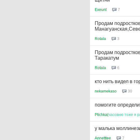
Exeunt
7
Продам подростков
Манагуанская,Сев
Rotala
3
Продам подростков
Таракатум
Rotala
6
кто нить видел в г
nekamekaso
30
помогите определи
Ptichka(
часовню
тоже
я
р
у малька моллинези
Annetttee
7