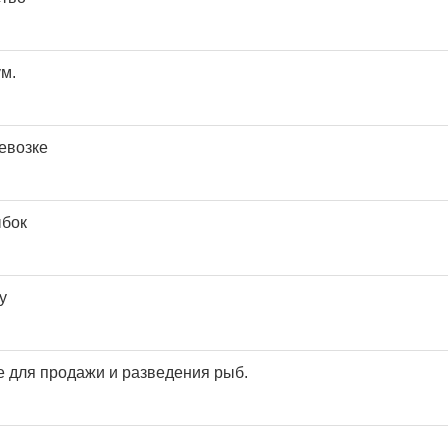
м.
евозке
ыбок
у
 для продажи и разведения рыб.