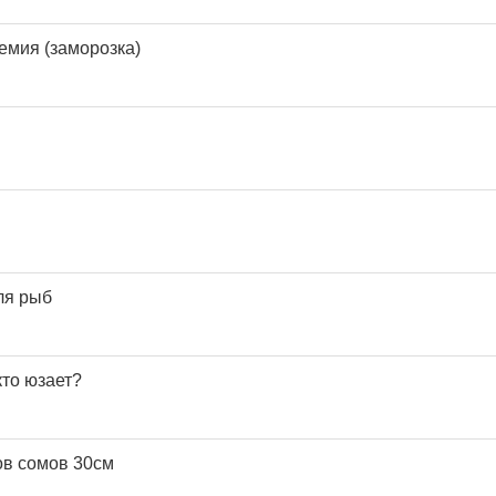
емия (заморозка)
ля рыб
кто юзает?
ов сомов 30см