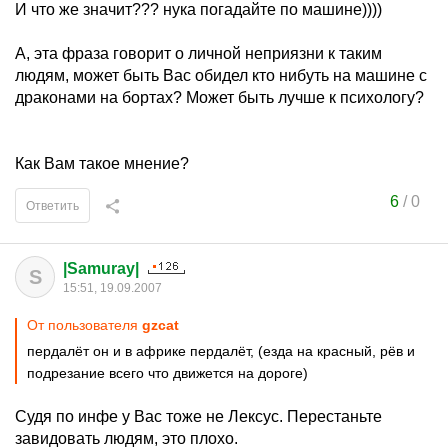
И что же значит??? нука погадайте по машине))))
А, эта фраза говорит о личной неприязни к таким
людям, может быть Вас обидел кто нибуть на машине с
драконами на бортах? Может быть лучше к психологу?
Как Вам такое мнение?
6
/
0
Ответить
|Samuray|
S
15:51, 19.09.2007
От пользователя
gzcat
пердалёт он и в африке пердалёт, (езда на красный, рёв и
подрезание всего что движется на дороге)
Судя по инфе у Вас тоже не Лексус. Перестаньте
завидовать людям, это плохо.