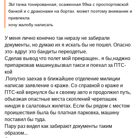
ЗЫ тачка тонированная, осаженная 99ка с проспортовской
банкой и с драконами на бортах. может поэтому внимание и
привлекла
хочу жалобу написать
У меня лично конечно так ниразу не забирали
документы, но думаю их я искать бы не пошел. Опасно
это- вдруг это бандиты переодетые.
Сделав вывод что полет мой прекращен.. я бы,наджно
припарковав машину,вызвал такси и поехал за ПТС-
кой
.Попутно заехав в ближайшее отделение милиции
написав заявление о краже. Со справкой о краже и
ПТС-кой вернулся бы к своему авто и продолжил путь,
объезжая опастные места скоплений черепашек
ниндзя в салатовых жилетах. Если бы рядом с местом
проишествия была бы платная парковка, машину
поставил бы туда.
Пару раз видел как забирают документы таким
образом...