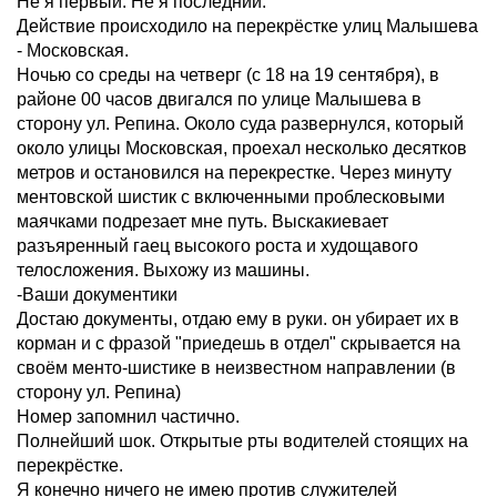
Не я первый. Не я последний.
Действие происходило на перекрёстке улиц Малышева
- Московская.
Ночью со среды на четверг (с 18 на 19 сентября), в
районе 00 часов двигался по улице Малышева в
сторону ул. Репина. Около суда развернулся, который
около улицы Московская, проехал несколько десятков
метров и остановился на перекрестке. Через минуту
ментовской шистик с включенными проблесковыми
маячками подрезает мне путь. Выскакиевает
разъяренный гаец высокого роста и худощавого
телосложения. Выхожу из машины.
-Ваши документики
Достаю документы, отдаю ему в руки. он убирает их в
корман и с фразой "приедешь в отдел" скрывается на
своём менто-шистике в неизвестном направлении (в
сторону ул. Репина)
Номер запомнил частично.
Полнейший шок. Открытые рты водителей стоящих на
перекрёстке.
Я конечно ничего не имею против служителей