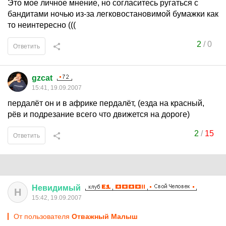
Это мое личное мнение, но согласитесь ругаться с
бандитами ночью из-за легковостановимой бумажки как
то неинтересно (((
2
/
0
Ответить
gzcat
15:41, 19.09.2007
пердалёт он и в африке пердалёт, (езда на красный,
рёв и подрезание всего что движется на дороге)
2
/
15
Ответить
Невидимый
Н
15:42, 19.09.2007
От пользователя
Отважный Малыш