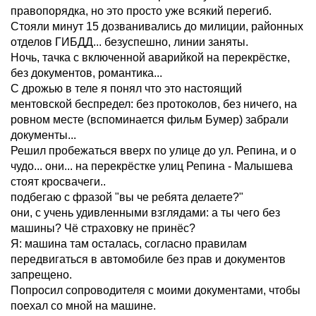
правопорядка, но это просто уже всякий перегиб.
Стояли минут 15 дозванивались до милиции, районных
отделов ГИБДД... безуспешно, линии заняты.
Ночь, тачка с включенной аварийкой на перекрёстке,
без документов, романтика...
С дрожью в теле я понял что это настоящий
ментовской беспредел: без протоколов, без ничего, на
ровном месте (вспоминается фильм Бумер) забрали
документы...
Решил пробежаться вверх по улице до ул. Репина, и о
чудо... они... на перекрёстке улиц Репина - Малышева
стоят кросвачеги..
подбегаю с фразой "вы че ребята делаете?"
они, с учень удивленными взглядами: а ты чего без
машины? Чё страховку не принёс?
Я: машина там осталась, согласно правилам
передвигаться в автомобиле без прав и документов
запрещено.
Попросил сопроводителя с моими документами, чтобы
поехал со мной на машине.