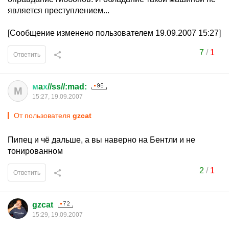
является преступлением...
[Сообщение изменено пользователем 19.09.2007 15:27]
7
/
1
Ответить
м
a
х
//ss//:mad:
М
15:27, 19.09.2007
От пользователя
gzcat
Пипец и чё дальше, а вы наверно на Бентли и не
тонированном
2
/
1
Ответить
gzcat
15:29, 19.09.2007