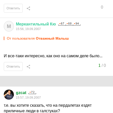
0
Ответить
Меркантильный
Кю
М
15:56, 19.09.2007
От пользователя
Отважный Малыш
И все-таки интересно, как оно на самом деле было...
1
/
0
Ответить
gzcat
15:57, 19.09.2007
т.е. вы хотите сказать, что на пердалетах ездят
приличные люди в галстуках?