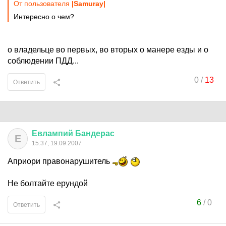
От пользователя
|Samuray|
Интересно о чем?
о владельце во первых, во вторых о манере езды и о
соблюдении ПДД...
0
/
13
Ответить
Евлампий
Бандерас
Е
15:37, 19.09.2007
Априори правонарушитель
Не болтайте ерундой
6
/
0
Ответить