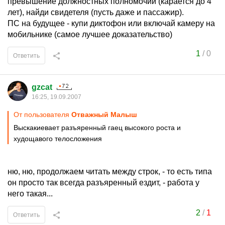
превышение должностных полномочий (карается до 4
лет), найди свидетеля (пусть даже и пассажир).
ПС на будущее - купи диктофон или включай камеру на
мобильнике (самое лучшее доказательство)
1
/
0
Ответить
gzcat
16:25, 19.09.2007
От пользователя
Отважный Малыш
Выскакиевает разъяренный гаец высокого роста и
худощавого телосложения
ню, ню, продолжаем читать между строк, - то есть типа
он просто так всегда разъяренный ездит, - работа у
него такая...
2
/
1
Ответить