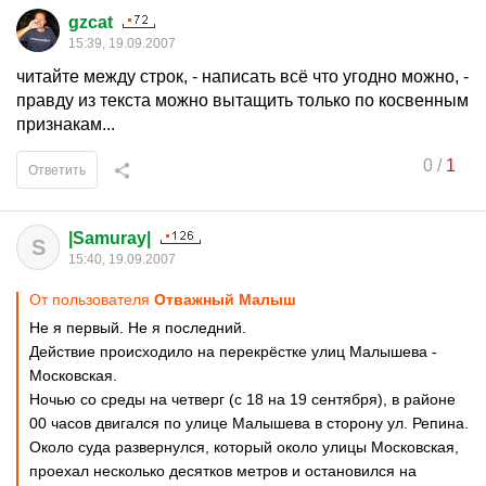
gzcat
15:39, 19.09.2007
читайте между строк, - написать всё что угодно можно, -
правду из текста можно вытащить только по косвенным
признакам...
0
/
1
Ответить
|Samuray|
S
15:40, 19.09.2007
От пользователя
Отважный Малыш
Не я первый. Не я последний.
Действие происходило на перекрёстке улиц Малышева -
Московская.
Ночью со среды на четверг (с 18 на 19 сентября), в районе
00 часов двигался по улице Малышева в сторону ул. Репина.
Около суда развернулся, который около улицы Московская,
проехал несколько десятков метров и остановился на