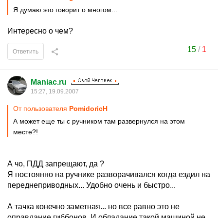
Я думаю это говорит о многом...
Интересно о чем?
15
/
1
Ответить
Maniac.ru
15:27, 19.09.2007
От пользователя
PomidoricH
А может еще ты с ручником там развернулся на этом
месте?!
А чо, ПДД запрещают, да ?
Я постоянно на ручнике разворачивался когда ездил на
переднеприводных... Удобно очень и быстро...
А тачка конечно заметная... но все равно это не
оправдание гиббонов. И обладание такой машиной не