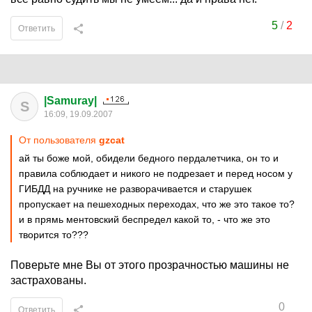
5
/
2
Ответить
|Samuray|
S
16:09, 19.09.2007
От пользователя
gzcat
ай ты боже мой, обидели бедного пердалетчика, он то и
правила соблюдает и никого не подрезает и перед носом у
ГИБДД на ручнике не разворачивается и старушек
пропускает на пешеходных переходах, что же это такое то?
и в прямь ментовский беспредел какой то, - что же это
творится то???
Поверьте мне Вы от этого прозрачностью машины не
застрахованы.
0
Ответить