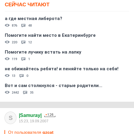
СЕЙЧАС ЧИТАЮТ
а где местная либерота?
876
48
Помогите найти место в Екатеринбурге
220
12
Помогите лучику встать на лапку
119
1
не обижайтесь ребята! и пеняйте только на себя!
13
0
Вот и сам столкнулся - старые родители...
2442
35
|Samuray|
S
15:23, 19.09.2007
От пользователя
gzcat