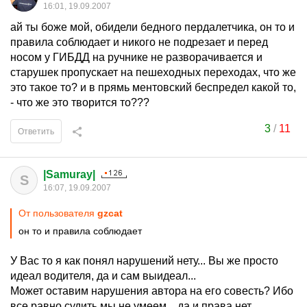
16:01, 19.09.2007
ай ты боже мой, обидели бедного пердалетчика, он то и
правила соблюдает и никого не подрезает и перед
носом у ГИБДД на ручнике не разворачивается и
старушек пропускает на пешеходных переходах, что же
это такое то? и в прямь ментовский беспредел какой то,
- что же это творится то???
3
/
11
Ответить
|Samuray|
S
16:07, 19.09.2007
От пользователя
gzcat
он то и правила соблюдает
У Вас то я как понял нарушений нету... Вы же просто
идеал водителя, да и сам выидеал...
Может оставим нарушения автора на его совесть? Ибо
все равно судить мы не умеем... да и права нет.