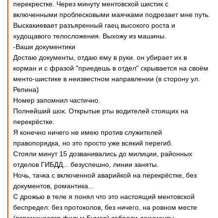
перекрестке. Через минуту ментовской шистик с
включенными проблесковыми маячками подрезает мне путь.
Выскакиевает разъяренный гаец высокого роста и
худощавого телосложения. Выхожу из машины.
-Ваши документики
Достаю документы, отдаю ему в руки. он убирает их в
корман и с фразой "приедешь в отдел" скрывается на своём
менто-шистике в неизвестном направлении (в сторону ул.
Репина)
Номер запомнил частично.
Полнейший шок. Открытые рты водителей стоящих на
перекрёстке.
Я конечно ничего не имею против служителей
правопорядка, но это просто уже всякий перегиб.
Стояли минут 15 дозванивались до милиции, районных
отделов ГИБДД... безуспешно, линии заняты.
Ночь, тачка с включенной аварийкой на перекрёстке, без
документов, романтика...
С дрожью в теле я понял что это настоящий ментовской
беспредел: без протоколов, без ничего, на ровном месте