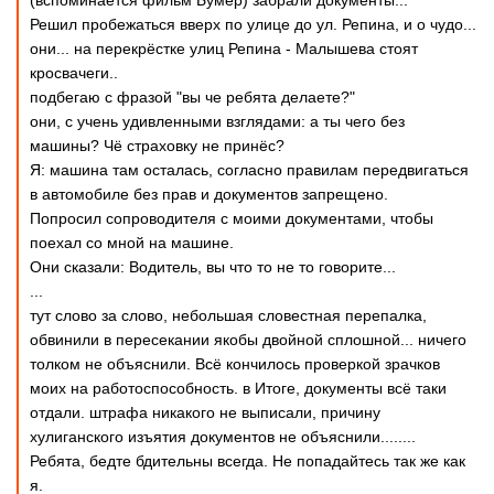
(вспоминается фильм Бумер) забрали документы...
Решил пробежаться вверх по улице до ул. Репина, и о чудо...
они... на перекрёстке улиц Репина - Малышева стоят
кросвачеги..
подбегаю с фразой "вы че ребята делаете?"
они, с учень удивленными взглядами: а ты чего без
машины? Чё страховку не принёс?
Я: машина там осталась, согласно правилам передвигаться
в автомобиле без прав и документов запрещено.
Попросил сопроводителя с моими документами, чтобы
поехал со мной на машине.
Они сказали: Водитель, вы что то не то говорите...
...
тут слово за слово, небольшая словестная перепалка,
обвинили в пересекании якобы двойной сплошной... ничего
толком не объяснили. Всё кончилось проверкой зрачков
моих на работоспособность. в Итоге, документы всё таки
отдали. штрафа никакого не выписали, причину
хулиганского изъятия документов не объяснили........
Ребята, бедте бдительны всегда. Не попадайтесь так же как
я.