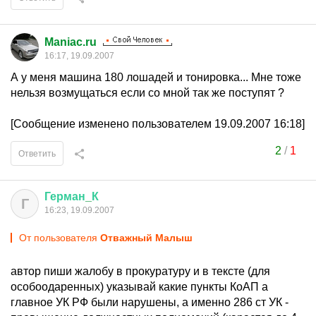
Maniac.ru
16:17, 19.09.2007
А у меня машина 180 лошадей и тонировка... Мне тоже
нельзя возмущаться если со мной так же поступят ?
[Сообщение изменено пользователем 19.09.2007 16:18]
2
/
1
Ответить
Герман
_
К
Г
16:23, 19.09.2007
От пользователя
Отважный Малыш
автор пиши жалобу в прокуратуру и в тексте (для
особоодаренных) указывай какие пункты КоАП а
главное УК РФ были нарушены, а именно 286 ст УК -