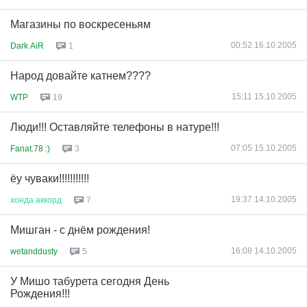
Магазины по воскресеньям
00:52 16.10.2005
Dark AiR
1
Народ довайте катнем????
15:11 15.10.2005
WTP
19
Люди!!! Оставляйте телефоны в натуре!!!
07:05 15.10.2005
Fanat.78 :)
3
ёу чуваки!!!!!!!!!!!
19:37 14.10.2005
хонда
аккорд
7
Мишган - с днём рождения!
16:08 14.10.2005
wetanddusty
5
У Мишо табурета сегодня День
Рождения!!!