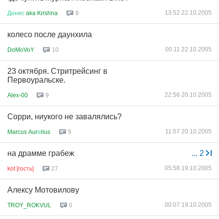
13:52 22.10.2005
Денис
aka Krishna
9
колесо после даунхила
00:11 22.10.2005
DoMoVoY
10
23 октября. Стритрейсинг в
Первоуральске.
22:56 20.10.2005
Alex-00
9
Сорри, ниукого не завалялись?
11:57 20.10.2005
Marcus Aur
е
lius
5
на драмме грабеж
...
2
05:58 19.10.2005
kot [гость]
27
Алексу Мотовилову
00:07 19.10.2005
TROY_ROKVUL
0