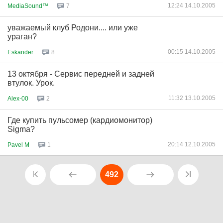
12:24 14.10.2005
MediaSound™
7
уважаемый клуб Родони.... или уже
ураган?
00:15 14.10.2005
Eskander
8
13 октября - Сервис передней и задней
втулок. Урок.
11:32 13.10.2005
Alex-00
2
Где купить пульсомер (кардиомонитор)
Sigma?
20:14 12.10.2005
Pavel M
1
492