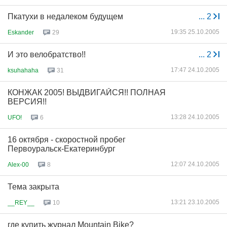
Пкатухи в недалеком будущем
...
2
19:35 25.10.2005
Eskander
29
И это велобратство!!
...
2
17:47 24.10.2005
ksuhahaha
31
КОНЖАК 2005! ВЫДВИГАЙСЯ!! ПОЛНАЯ
ВЕРСИЯ!!
13:28 24.10.2005
UFO!
6
16 октября - скоростной пробег
Первоуральск-Екатеринбург
12:07 24.10.2005
Alex-00
8
Тема закрыта
13:21 23.10.2005
__REY__
10
где купить журнал Mountain Bike?