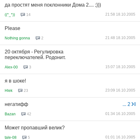
да простят меня поклонники Дома 2.... ;)))
21:58 18.10.2005
((*_*))
14
Please
21:48 18.10.2005
Nothing gonna
2
20 октября - Регулировка
переключателей. Родонит.
15:07 18.10.2005
Alex-00
3
я в шоке!
23:09 16.10.2005
Hlek
23
негатифф
...
2
01:34 16.10.2005
Bazan
42
Может пропавший велик?
01:01 16.10.2005
tale-08
5